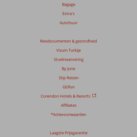
Bagage
Extra's
Totale
score
Autohuur
Gebaseerd
op:
Reisdocumenten & gezondheid
40
Visum Turkije
beoordelingen
Stoelreservering
By June
Scoreverdeling
Stip Reizen
Algemene indruk
9,4
Eten
9,0
Ligging
9,3
Kamers
9,0
GOfun
Service
9,4
Kindvriendelijk
9,0
Corendon Hotels & Resorts
Prijs/kwaliteit
9,0
Wifi kwaliteit
8,6
Affiliates
Ervaringen
*Actievoorwaarden
van
onze
klanten
Laagste Prijsgarantie
Taal