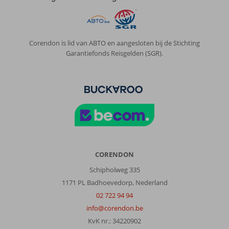
Prijs/kwaliteit
8
Wifi kwaliteit
9
Anoniem
8,0
Corendon is lid van ABTO en aangesloten bij de Stichting
Nederland
Garantiefonds Reisgelden (SGR).
Met vrienden
,
31 mei 2026
Over
Rhodos-
Stad:
Alles
op
loopafstand.
CORENDON
Goede
Schipholweg 335
restaurants
in
1171 PL Badhoevedorp, Nederland
de
02 722 94 94
buurt
info@corendon.be
KvK nr.: 34220902
Over