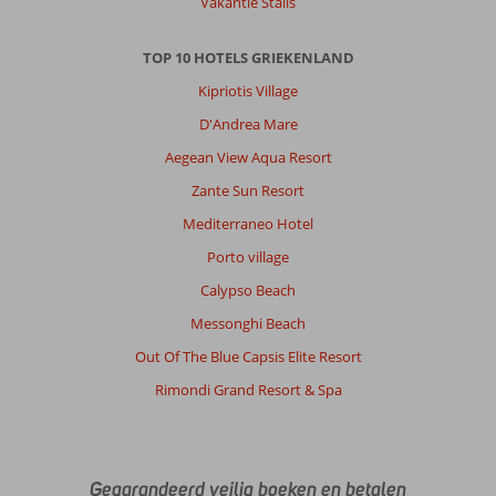
Vakantie Stalis
bedjes.
Naar
het
TOP 10 HOTELS GRIEKENLAND
strand
Kipriotis Village
is
een
D'Andrea Mare
betere
Aegean View Aqua Resort
optie.
Is
Zante Sun Resort
heel
Mediterraneo Hotel
dichtbij.
Strandbedjes
Porto village
vanaf
Calypso Beach
1
juli
Messonghi Beach
minimaal
Out Of The Blue Capsis Elite Resort
40,-
euro.
Rimondi Grand Resort & Spa
Algemene indruk
9
Eten
9
Ligging
9
Kamers
8
Service
9
Kindvriendelijk
-
Gegarandeerd veilig boeken en betalen