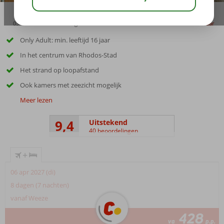
03:45
00:45
aug 32°
C
delen
bewaar
Only Adult: min. leeftijd 16 jaar
In het centrum van Rhodos-Stad
Het strand op loopafstand
Ook kamers met zeezicht mogelijk
Meer lezen
9,4
Uitstekend
40 beoordelingen
+
06 apr 2027 (di)
8 dagen (7 nachten)
vanaf Weeze
428
va
p.p.