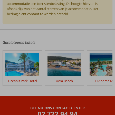
accommodatie een toeristenbelasting. De hoogte hiervan is
afhankelijk van het aantal sterren van je accommodatie. Het
bedrag dient contant te worden betaald.
De
beoordelingen
zijn
door
Gerelateerde hotels
onze
klanten
geschreven
na
hun
verblijf
in
Oceanis Park Hotel
Avra Beach
D'Andrea Ma
Rhodos
Horizon
City
Beoordelingen
BEL NU ONS CONTACT CENTER
die
02 722 94 94