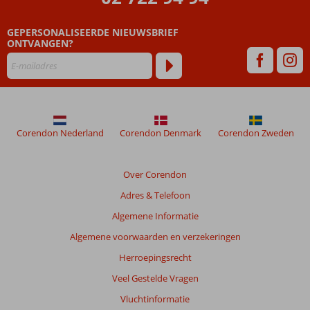
ouder
zijn
GEPERSONALISEERDE NIEUWSBRIEF
dan
ONTVANGEN?
48
maanden
worden
niet
meer
weergegeven
om
Corendon Nederland
Corendon Denmark
Corendon Zweden
de
relevantie
van
Over Corendon
de
Adres & Telefoon
getoonde
beoordelingen
Algemene Informatie
te
Algemene voorwaarden en verzekeringen
garanderen.
Meer
Herroepingsrecht
info
Veel Gestelde Vragen
over
onze
Vluchtinformatie
beoordelingen.