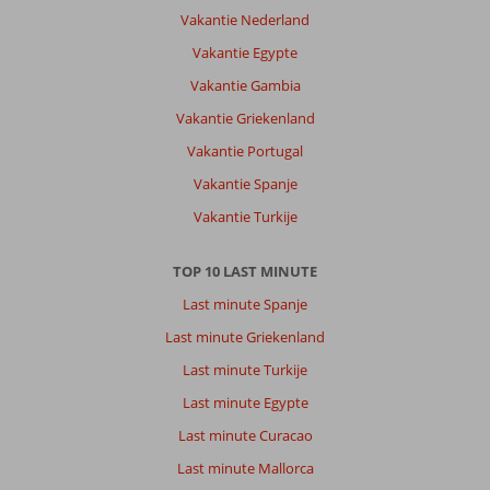
Rhodos
Vakantie Nederland
stad
is
Vakantie Egypte
erg
Vakantie Gambia
druk,
maar
Vakantie Griekenland
daardoor
Vakantie Portugal
ook
genoeg
Vakantie Spanje
te
Vakantie Turkije
zien
en
te
TOP 10 LAST MINUTE
doen.
Last minute Spanje
Over
Last minute Griekenland
Rhodos
Last minute Turkije
Horizon
City:
Last minute Egypte
Prima
Last minute Curacao
hotel,,
goede
Last minute Mallorca
ligging,