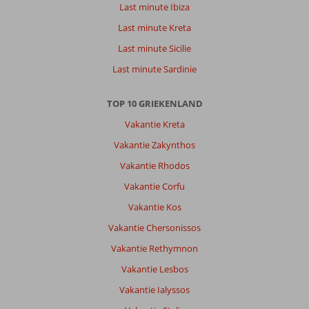
Last minute Ibiza
goede
bedden
Last minute Kreta
en
Last minute Sicilie
douche.
Goed
Last minute Sardinie
ontbijt.
Het
TOP 10 GRIEKENLAND
zwembad
stelt
Vakantie Kreta
niet
Vakantie Zakynthos
veel
voor
Vakantie Rhodos
en
Vakantie Corfu
er
werden
Vakantie Kos
helaas
Vakantie Chersonissos
al
vroeg
Vakantie Rethymnon
handdoeken
Vakantie Lesbos
gelegd
op
Vakantie Ialyssos
de