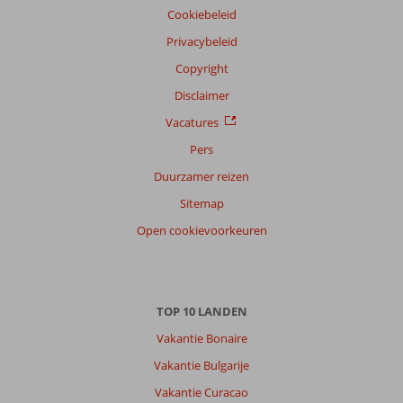
Cookiebeleid
Nederlands (BE + NL) (35)
Privacybeleid
Filter
reisgezelschap
Copyright
Alle
Disclaimer
Sorteren
Vacatures
op
Pers
datum (nieuw > oud)
Duurzamer reizen
Sitemap
Anoniem
9,0
Open cookievoorkeuren
Nederland
Met partner
,
27 juni 2026
TOP 10 LANDEN
Vakantie Bonaire
Over
Rhodos-
Vakantie Bulgarije
Stad:
Vakantie Curacao