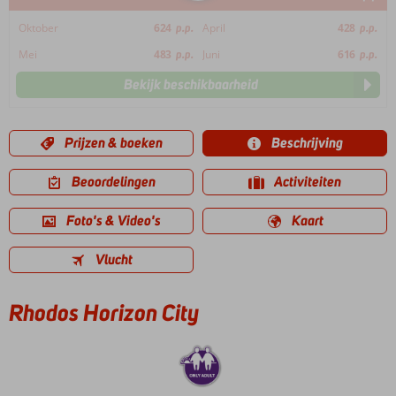
Oktober
624
p.p.
April
428
p.p.
Mei
483
p.p.
Juni
616
p.p.
Bekijk beschikbaarheid
Prijzen & boeken
Beschrijving
Beoordelingen
Activiteiten
Foto's & Video's
Kaart
Vlucht
Rhodos Horizon City