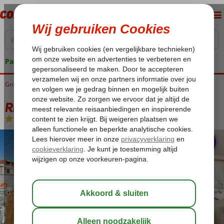
Pakketgarantie
Griekenland
Home
Rhodos
Rhodos-Stad
Rhodos Horizon City
Rhodos Horizon City
Logies en ontbijt
-
Hotel