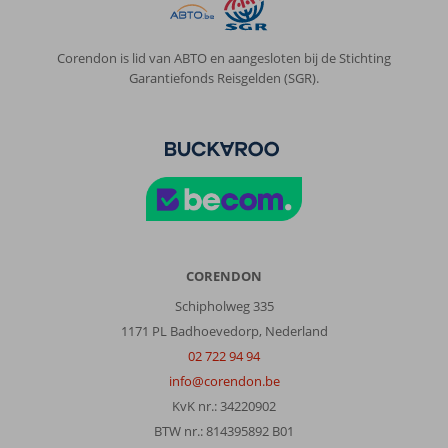
nodig
om
overal
Corendon is lid van ABTO en aangesloten bij de Stichting
te
Garantiefonds Reisgelden (SGR).
komen.
Algemene indruk
9
Eten
9
Ligging
8
Kamers
8
Service
9
Kindvriendelijk
-
Prijs/kwaliteit
8
Wifi kwaliteit
6
Jacob
8,0
CORENDON
Nederland
Met partner
,
Schipholweg 335
22 september 2025
1171 PL Badhoevedorp, Nederland
02 722 94 94
info@corendon.be
Over
Pythagorion:
KvK nr.: 34220902
was
BTW nr.: 814395892 B01