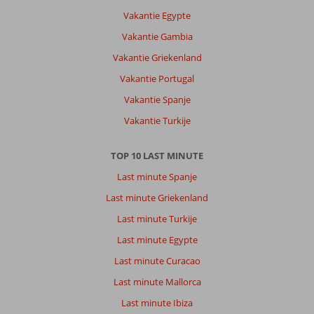
de
Vakantie Egypte
heuvel
Vakantie Gambia
boven
Pythagorio.
Vakantie Griekenland
Samos
Vakantie Portugal
is
een
Vakantie Spanje
prachtig
Vakantie Turkije
eiland.
Eind
mei
TOP 10 LAST MINUTE
begin
Last minute Spanje
juni
staan
Last minute Griekenland
veel
Last minute Turkije
bomen
en
Last minute Egypte
planten
Last minute Curacao
in
bloei.
Last minute Mallorca
Mooie
Last minute Ibiza
tracking