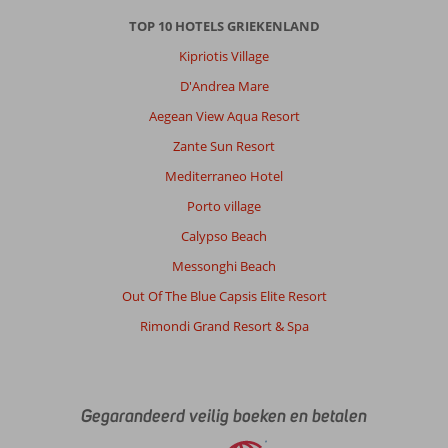
waar
nodig.
TOP 10 HOTELS GRIEKENLAND
Wandelen
Kipriotis Village
naat
Pythagorio
D'Andrea Mare
is
Aegean View Aqua Resort
deels
langs
Zante Sun Resort
de
Mediterraneo Hotel
hoofdweg
zonder
Porto village
wandelpad.
Calypso Beach
Niet
veilig
Messonghi Beach
dus.
Out Of The Blue Capsis Elite Resort
Eigenlijk
heb
Rimondi Grand Resort & Spa
je
daar
een
huurauto
Gegarandeerd veilig boeken en betalen
of
taxi