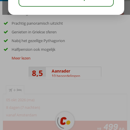
03:15
aug 32°
C
delen
bewaar
Prachtig panoramisch uitzicht
Genieten in Griekse sferen
Nabij het gezellige Pythagorion
Halfpension ook mogelijk
Meer lezen
8,5
Aanrader
10 beoordelingen
+
05 okt 2026 (ma)
8 dagen (7 nachten)
vanaf Amsterdam
499
va
p.p.