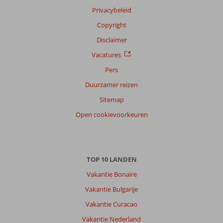
Filter
Privacybeleid
reisgezelschap
Copyright
Alle
Disclaimer
Sorteren
op
Vacatures
datum (nieuw > oud)
Pers
Duurzamer reizen
Hans
9,0
Sitemap
Nederland
Open cookievoorkeuren
Met partner
,
19 mei 2026
TOP 10 LANDEN
Over
Vakantie Bonaire
Pythagorion:
Vakantie Bulgarije
Mooi
gelegen
Vakantie Curacao
hotel
Vakantie Nederland
tegen