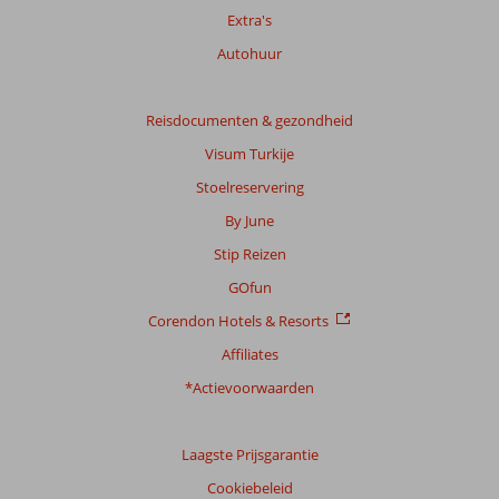
Totale
Extra's
score
Autohuur
Gebaseerd
op:
10
Reisdocumenten & gezondheid
beoordelingen
Visum Turkije
Stoelreservering
Scoreverdeling
By June
Algemene indruk
8,5
Eten
7,8
Stip Reizen
Ligging
8,1
Kamers
7,6
Service
8,6
Kindvriendelijk
7,0
GOfun
Prijs/kwaliteit
7,9
Wifi kwaliteit
7,0
Corendon Hotels & Resorts
Affiliates
Ervaringen
van
*Actievoorwaarden
onze
klanten
Taal
Laagste Prijsgarantie
Nederlands (BE + NL) (10)
Cookiebeleid