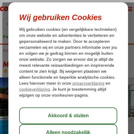
Pakketgarantie
Griekenland
Home
Samos
Pythagorion
Mykali Bay
Mykali Bay
Logies en ontbijt
-
Hotel