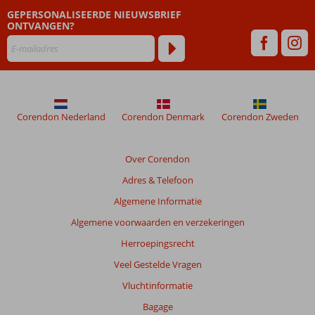
dan
GEPERSONALISEERDE NIEUWSBRIEF
48
ONTVANGEN?
maanden
worden
niet
meer
weergegeven
om
de
Corendon Nederland
Corendon Denmark
Corendon Zweden
relevantie
van
de
Over Corendon
getoonde
Adres & Telefoon
beoordelingen
te
Algemene Informatie
garanderen.
Algemene voorwaarden en verzekeringen
Meer
info
Herroepingsrecht
over
Veel Gestelde Vragen
onze
beoordelingen.
Vluchtinformatie
Bagage