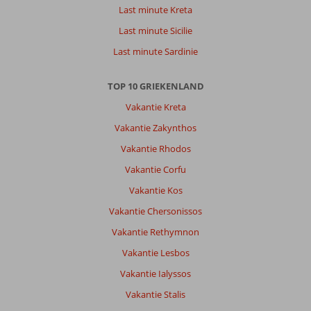
tochten
Last minute Kreta
gemaakt
Last minute Sicilie
Over
Last minute Sardinie
Mykali
Bay:
TOP 10 GRIEKENLAND
Uitstekend
hotel,
Vakantie Kreta
met
Vakantie Zakynthos
mooi
zwembad.
Vakantie Rhodos
Goed
Vakantie Corfu
en
zeer
Vakantie Kos
schoon.
Vakantie Chersonissos
De
mensen
Vakantie Rethymnon
zijn
Vakantie Lesbos
heel
vriendelijk
Vakantie Ialyssos
en
Vakantie Stalis
helpen