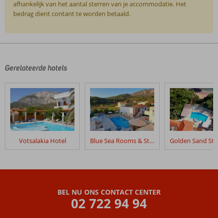
afhankelijk van het aantal sterren van je accommodatie. Het
bedrag dient contant te worden betaald.
De
beoordelingen
zijn
door
Gerelateerde hotels
onze
klanten
geschreven
na
hun
verblijf
in
Votsalakia Hotel
Blue Sea Rooms & Studios
Mykali
Bay
Beoordelingen
die
BEL NU ONS CONTACT CENTER
ouder
02 722 94 94
zijn