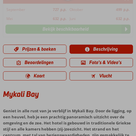
September
727
p.p.
Oktober
499
p.p.
Mei
632
p.p.
Juni
632
p.p.
Bekijk beschikbaarheid
Prijzen & boeken
Beschrijving
Beoordelingen
Foto's & Video's
Kaart
Vlucht
Mykali Bay
Geniet in alle rust van je verblijf in Mykali Bay. Door de ligging, op
een heuvel, heb je een prachtig panoramisch uitzicht over de
omgeving en de zee. Het hotel is gebouwd in traditionele Griekse
stijl en alle kamers hebben (zij-)zeezicht. Het strand en het
centrum, met tal van bezienswaardigheden, zijn gemakkelijk te