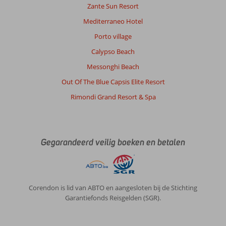
je
Zante Sun Resort
voorzien
Mediterraneo Hotel
van
schone
Porto village
handdoeken.
Calypso Beach
Ook
voor
Messonghi Beach
een
Out Of The Blue Capsis Elite Resort
lunch
kun
Rimondi Grand Resort & Spa
je
hier
prima
terecht.
Gegarandeerd veilig boeken en betalen
In
de
avond
is
er
Corendon is lid van ABTO en aangesloten bij de Stichting
niks
Garantiefonds Reisgelden (SGR).
te
doen