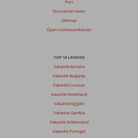
Pers
Duurzamer reizen
Anoniem
7,0
Sitemap
Nederland
Open cookievoorkeuren
Met partner
,
16 juni 2026
TOP 10 LANDEN
Over
Vakantie Bonaire
Samos-
Stad:
Vakantie Bulgarije
Anthemis
Vakantie Curacao
heeft
Vakantie Nederland
een
mooi
Vakantie Egypte
uitzicht
Vakantie Gambia
over.
Helaas
Vakantie Griekenland
is
Vakantie Portugal
Samos-