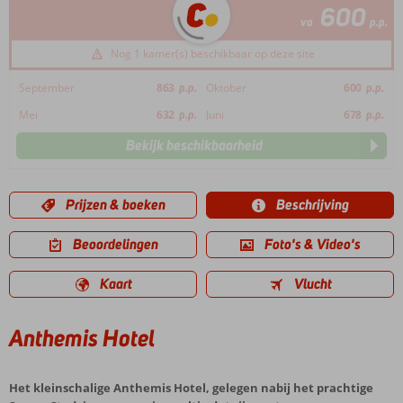
600
va
p.p.
Nog 1 kamer(s) beschikbaar op deze site
September
863
p.p.
Oktober
600
p.p.
Mei
632
p.p.
Juni
678
p.p.
Bekijk beschikbaarheid
Prijzen & boeken
Beschrijving
Beoordelingen
Foto's & Video's
Kaart
Vlucht
Anthemis Hotel
Het kleinschalige Anthemis Hotel, gelegen nabij het prachtige