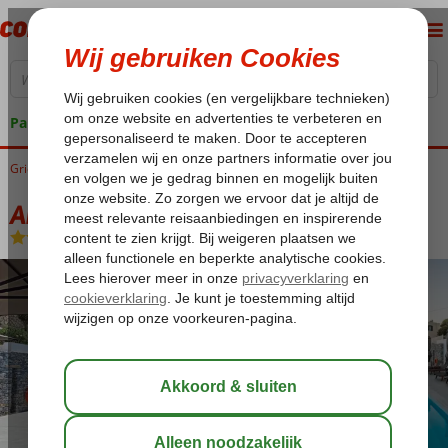
Pakketgarantie
Griekenland
Home
Samos
Samos-Stad
Anthemis Hotel
Anthemis Hotel
Logies
-
Hotel