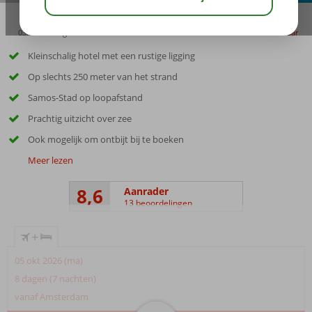
03:15
aug 32°
C
delen
bewaar
Kleinschalig hotel met een rustige ligging
Op slechts 250 meter van het strand
Samos-Stad op loopafstand
Prachtig uitzicht over zee
Ook mogelijk om ontbijt bij te boeken
Meer lezen
8,6
Aanrader
13 beoordelingen
+
05 okt 2026 (ma)
8 dagen (7 nachten)
vanaf Amsterdam