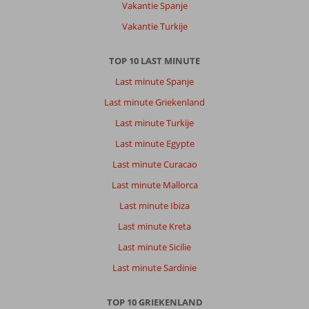
Stad
Vakantie Spanje
vergane
Vakantie Turkije
glorie.
Geen
tot
TOP 10 LAST MINUTE
weinig
Last minute Spanje
beleving
zowel
Last minute Griekenland
de
Last minute Turkije
stad
als
Last minute Egypte
de
Last minute Curacao
eetgelegenheden.
Gelukkig
Last minute Mallorca
is
Last minute Ibiza
op
wandelafstand
Last minute Kreta
restaurant
Last minute Sicilie
Welcome,
zeker
Last minute Sardinie
een
aanrader.
TOP 10 GRIEKENLAND
Een