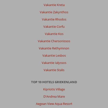
auto
Vakantie Kreta
huren
Vakantie Zakynthos
is
zeker
Vakantie Rhodos
een
Vakantie Corfu
must.
Vakantie Kos
Over
Vakantie Chersonissos
Anthemis
Hotel:
Vakantie Rethymnon
Prima
Vakantie Lesbos
locatie
als
Vakantie Ialyssos
uitvalsbasis.
Vakantie Stalis
Elke
dag
worden
TOP 10 HOTELS GRIEKENLAND
de
Kipriotis Village
kamers
schoongemaakt
D'Andrea Mare
en
Aegean View Aqua Resort
wordt