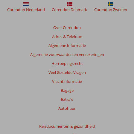
om
de
Corendon Nederland
Corendon Denmark
Corendon Zweden
relevantie
van
de
Over Corendon
getoonde
Adres & Telefoon
beoordelingen
te
Algemene Informatie
garanderen.
Algemene voorwaarden en verzekeringen
Meer
info
Herroepingsrecht
over
Veel Gestelde Vragen
onze
beoordelingen.
Vluchtinformatie
Bagage
Totale
Extra's
score
Autohuur
Gebaseerd
op:
13
Reisdocumenten & gezondheid
beoordelingen