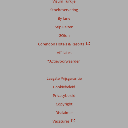
Visum Turkije
Stoelreservering
Scoreverdeling
By June
Algemene indruk
8,6
Eten
7,5
Stip Reizen
Ligging
7,8
Kamers
8,8
Service
8,8
Kindvriendelijk
-
GOfun
Prijs/kwaliteit
8,5
Wifi kwaliteit
7,0
Corendon Hotels & Resorts
Affiliates
Ervaringen
van
*Actievoorwaarden
onze
klanten
Taal
Laagste Prijsgarantie
Nederlands (BE + NL) (13)
Cookiebeleid
Filter
Privacybeleid
reisgezelschap
Copyright
Alle
Disclaimer
Sorteren
op
Vacatures
datum (nieuw > oud)