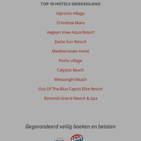
TOP 10 HOTELS GRIEKENLAND
Met partner
,
13 juli 2026
Kipriotis Village
D'Andrea Mare
Over
Aegean View Aqua Resort
Pythagorion:
Zante Sun Resort
Samos
Mediterraneo Hotel
superleuk
eiland,
Porto village
mooie
Calypso Beach
stranden,
stadjes
Messonghi Beach
en
Out Of The Blue Capsis Elite Resort
bezienswaardigheden.
Rimondi Grand Resort & Spa
Over
Samos
Sun
Hotel:
Gegarandeerd veilig boeken en betalen
Samos
sun