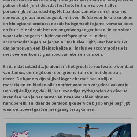
pakken hebt. Juist doordat het hotel intiem is, voelt alles
persoonlijk en aandachtig. Het aanbod van eten en drinken is
eenvoudig maar precies goed, met veel liefde voor lokale smaken
en biologische producten zoals huisgemaakte jams, verse salades
en fruit. Hier draait het om ongedwongen genieten, in een sfeer
waar Griekse gastvrijheid vanzelfsprekend is. In deze
accommodatie geniet je van All Inclusive Light, wat benadrukt
dat Samos Sun een kleinschalige all inclusive accommodatie is
met overeenkomstig aanbod van eten en drinken.
En dan dat uitzicht… Je plonst in het grootste zoutwaterzwembad
van Samos, omringd door een groene tuin en met de zee als
decor. De kamers zijn stijlvol ingericht met natuurlijke
materialen en bieden alle comfort voor een zorgeloze vakantie.
Dankzij de ligging vlak bij het levendige Pythagorion en diverse
stranden heb je het beste van twee werelden binnen
handbereik. Tel daar de persoonlijke service bij op en je begrijpt
waarom zoveel gasten hier graag terugkomen.