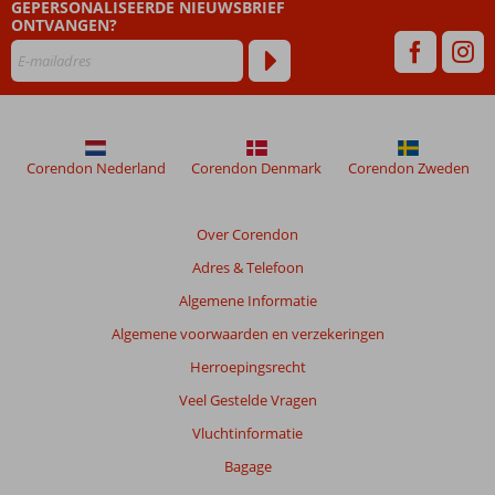
GEPERSONALISEERDE NIEUWSBRIEF
dan
ONTVANGEN?
48
maanden
worden
niet
meer
weergegeven
om
Corendon Nederland
Corendon Denmark
Corendon Zweden
de
relevantie
van
Over Corendon
de
Adres & Telefoon
getoonde
beoordelingen
Algemene Informatie
te
Algemene voorwaarden en verzekeringen
garanderen.
Meer
Herroepingsrecht
info
Veel Gestelde Vragen
over
onze
Vluchtinformatie
beoordelingen.
Bagage