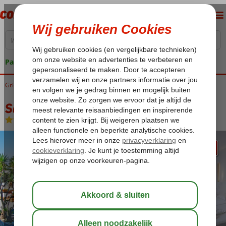
Pakketgarantie
Griekenland
Home
Samos
Pythagorion
Samos Sun Hotel
Samos Sun Hotel
All Inclusive
-
Hotel