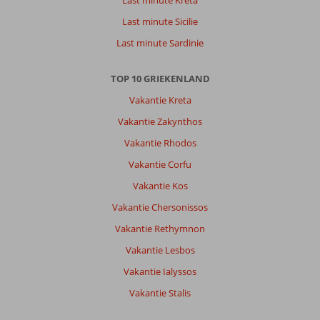
Last minute Kreta
daar
Last minute Sicilie
zijn
zo
Last minute Sardinie
aardig
en
TOP 10 GRIEKENLAND
vriendelijk
lekker
Vakantie Kreta
opgeruimd
Vakantie Zakynthos
service
was
Vakantie Rhodos
ook
Vakantie Corfu
echt
goed
Vakantie Kos
Vakantie Chersonissos
Algemene indruk
10
Eten
7
Ligging
9
Kamers
9
Vakantie Rethymnon
Service
9
Kindvriendelijk
-
Vakantie Lesbos
Prijs/kwaliteit
8
Wifi kwaliteit
10
Vakantie Ialyssos
Vakantie Stalis
Anoniem
8,0
Nederland