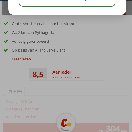
03:15
aug 32°
C
delen
bewaar
Gratis shuttleservice naar het strand
Ca. 2 km van Pythagorion
Volledig gerenoveerd
Op basis van All Inclusive Light
Meer lezen
8,5
Aanrader
722 beoordelingen
+
28 aug 2026 (vr)
4 dagen (3 nachten)
vanaf Amsterdam
304
va
p.p.