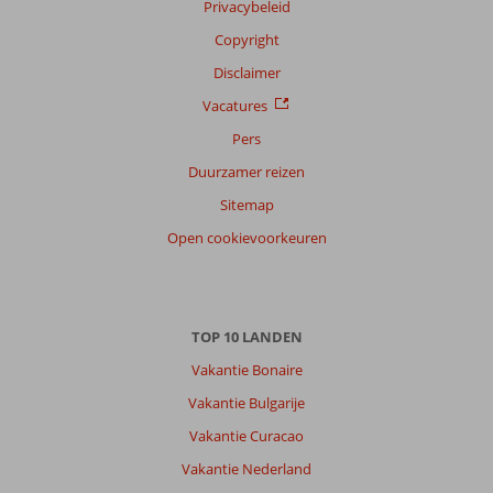
Privacybeleid
Filter
reisgezelschap
Copyright
Alle
Disclaimer
Sorteren
Vacatures
op
Pers
datum (nieuw > oud)
Duurzamer reizen
Sitemap
Damian
10
Open cookievoorkeuren
Nederland
Met partner
,
27 juli 2026
TOP 10 LANDEN
Over
Vakantie Bonaire
Pythagorion:
Vakantie Bulgarije
Hellemooien
omgeving
Vakantie Curacao
alles
Vakantie Nederland
op