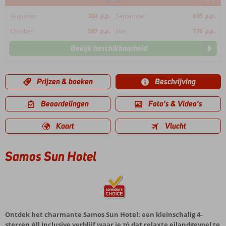
Augustus
304
p.p.
September
645
p.p.
Oktober
587
p.p.
Mei
776
p.p.
Bekijk beschikbaarheid
Prijzen & boeken
Beschrijving
Beoordelingen
Foto's & Video's
Kaart
Vlucht
Samos Sun Hotel
Ontdek het charmante Samos Sun Hotel: een kleinschalig 4-
sterren All Inclusive verblijf waar je zó dat relaxte eilandgevoel te