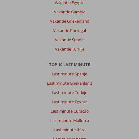
loop
Vakantie Egypte
afstand
Vakantie Gambia
al
met
Vakantie Griekenland
al
Vakantie Portugal
een
goeie
Vakantie Spanje
plek
Vakantie Turkije
mooi
eiland
zeker
TOP 10 LAST MINUTE
een
Last minute Spanje
keer
terug
Last minute Griekenland
Last minute Turkije
Over
Samos
Last minute Egypte
Sun
Last minute Curacao
Hotel:
Ja
Last minute Mallorca
top
Last minute Ibiza
de
mensen