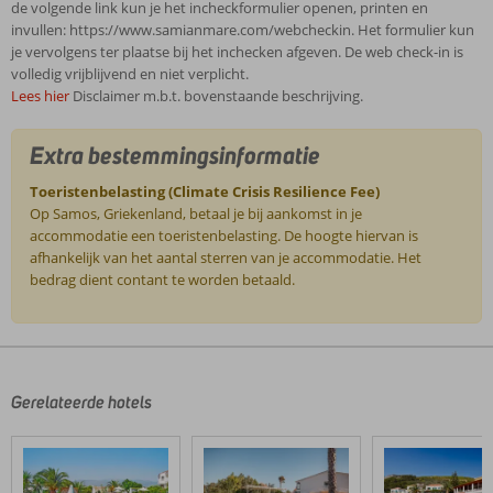
de volgende link kun je het incheckformulier openen, printen en
invullen: https://www.samianmare.com/webcheckin. Het formulier kun
je vervolgens ter plaatse bij het inchecken afgeven. De web check-in is
volledig vrijblijvend en niet verplicht.
Lees hier
Disclaimer m.b.t. bovenstaande beschrijving.
Extra bestemmingsinformatie
Toeristenbelasting (Climate Crisis Resilience Fee)
Op Samos, Griekenland, betaal je bij aankomst in je
accommodatie een toeristenbelasting. De hoogte hiervan is
afhankelijk van het aantal sterren van je accommodatie. Het
bedrag dient contant te worden betaald.
De
beoordelingen
zijn
door
Gerelateerde hotels
onze
klanten
geschreven
na