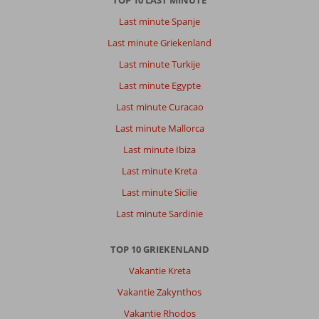
TOP 10 LAST MINUTE
bereikbaar
Last minute Spanje
is
voor
Last minute Griekenland
mindervalide.
Last minute Turkije
Over
Last minute Egypte
Samian
Last minute Curacao
Mare
Hotel
Last minute Mallorca
Suites
Last minute Ibiza
&
Spa:
Last minute Kreta
Hotel
Last minute Sicilie
was
super.
Last minute Sardinie
Geen
aanmerkingen.
TOP 10 GRIEKENLAND
Alles
positief.
Vakantie Kreta
Personeel,
Vakantie Zakynthos
behulpzaam.
Kamer
Vakantie Rhodos