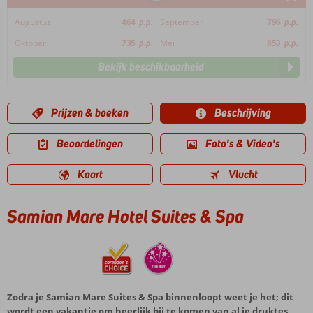
Augustus
464
p.p.
September
796
p.p.
Oktober
735
p.p.
Mei
853
p.p.
Bekijk beschikbaarheid
Prijzen & boeken
Beschrijving
Beoordelingen
Foto's & Video's
Kaart
Vlucht
Samian Mare Hotel Suites & Spa
Zodra je Samian Mare Suites & Spa binnenloopt weet je het; dit
wordt een vakantie om heerlijk bij te komen van al je druktes