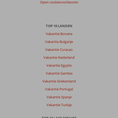
Open cookievoorkeuren
Anita
10
Nederland
Met partner
TOP 10 LANDEN
,
27 juli 2026
Vakantie Bonaire
Vakantie Bulgarije
Over
Vakantie Curacao
Karlovassi:
Vakantie Nederland
Veel
mooie
Vakantie Egypte
strandjes,
Vakantie Gambia
auto
huren
Vakantie Griekenland
is
Vakantie Portugal
een
aanrader.
Vakantie Spanje
Mooi
Vakantie Turkije
strand
dat
goed