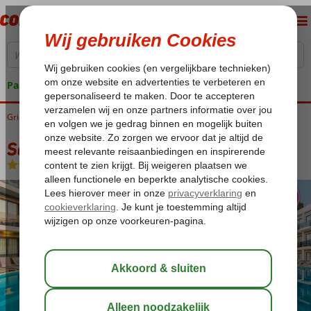
Pakketgarantie
Griekenland
Home
Samos
Karlovassi
Samian Mare Hotel Suites & Spa
Samian Mare Hotel Suites & Spa
All Inclusive
-
Hotel