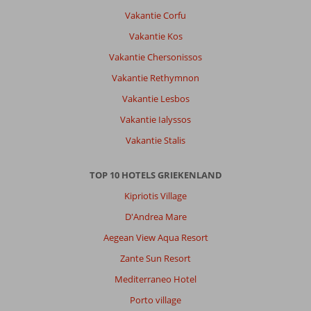
werd
Vakantie Corfu
meteen
verbouwd
Vakantie Kos
zodat
Vakantie Chersonissos
de
rolstoel
Vakantie Rethymnon
makkelijker
Vakantie Lesbos
in
de
Vakantie Ialyssos
kamer
Vakantie Stalis
paste.
Douchestoel
aanwezig
TOP 10 HOTELS GRIEKENLAND
in
Kipriotis Village
badkamer
en
D'Andrea Mare
verhoogd
Aegean View Aqua Resort
toilet
met
Zante Sun Resort
beugels.
Mediterraneo Hotel
Algemene indruk
10
Eten
10
Porto village