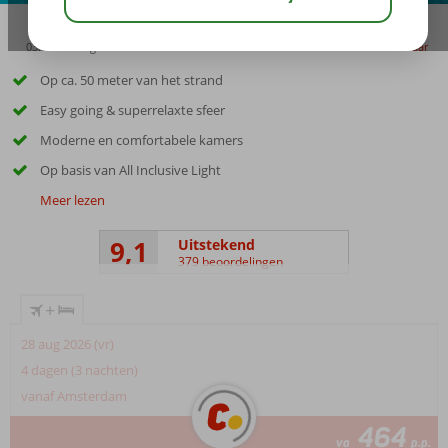
03:15
aug 32°
C
delen
bewaar
Op ca. 50 meter van het strand
Easy going & superrelaxte sfeer
Moderne en comfortabele kamers
Op basis van All Inclusive Light
Meer lezen
9,1
Uitstekend
379 beoordelingen
+
28 aug 2026 (vr)
4 dagen (3 nachten)
vanaf Amsterdam
464
va
p.p.