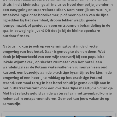
thuis. In dit kleinschalige all inclusive hotel dompel je je onder in
een easy going en superrelaxte sfeer. Kom heerlijk tot rust in je
smaakvol ingerichte hotelkamer, plof neer op één van de fijne
ligbedden bij het zwembad, droom lekker weg bij goede
loungemuziek of geniet van een ontspannen behandeling in de
spa. In beweging blijven? Dit doe je bij de kleine openbare
outdoor fitness.
Natuurlijk kun je ook op verkenningstocht in de directe
omgeving van het hotel. Daar is genoeg te zien en doen. Wat
denk je bijvoorbeeld van een wijnproeverij bij een populaire
lokale wijnmakerij op slechts 200 meter van het hotel, een
wandeling naar de Potami watervallen en ruïnes van een oud
kasteel, een bezoekje aan de prachtige byzantijnse kerkjes in de
omgeving of een heerlijke middag op het prachtige Potami
strand? Eenmaal terug in het hotel schuif je gemakkelijk aan in
het buffetrestaurant voor een overheerlijke maaltijd en drankje.
Met het relaxte geluid van de waterval van het zwembad kom je
helemaal in ontspannen sferen. Zo mooi kan jouw vakantie op
Samos zijn!