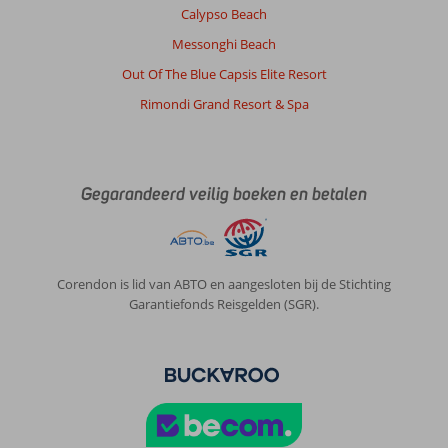
Ligging
10
Kamers
10
Calypso Beach
Service
10
Kindvriendelijk
-
Prijs/kwaliteit
10
Wifi kwaliteit
Messonghi Beach
10
Out Of The Blue Capsis Elite Resort
Rimondi Grand Resort & Spa
Anoniem
10
Nederland
Met partner
,
13 juli 2026
Gegarandeerd veilig boeken en betalen
Over
Karlovassi:
Wij
Corendon is lid van ABTO en aangesloten bij de Stichting
vonden
Garantiefonds Reisgelden (SGR).
de
plek
echt
top!
Leuk
aan
de