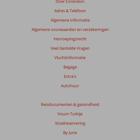
Over Corendon
de
Adres & Telefoon
relevantie
van
Algemene Informatie
de
Algemene voorwaarden en verzekeringen
getoonde
beoordelingen
Herroepingsrecht
te
Veel Gestelde Vragen
garanderen.
Meer
Vluchtinformatie
info
Bagage
over
onze
Extra's
beoordelingen.
Autohuur
Totale
score
Reisdocumenten & gezondheid
Visum Turkije
Gebaseerd
op:
Stoelreservering
379
By June
beoordelingen