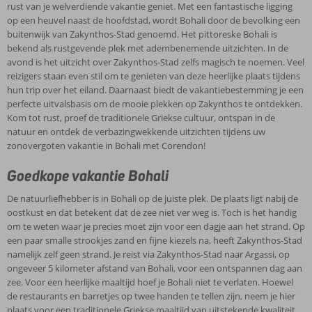
bootje door de baai het zuidelijk gelegen Laganas en de beschermde
rust van je welverdiende vakantie geniet. Met een fantastische ligging
Caretta-Caretta zeeschildpadden kunt bewonderen. Je merkt het,
op een heuvel naast de hoofdstad, wordt Bohali door de bevolking een
tijdens je vakantie in Bohali kies je zelf of je geniet van de
buitenwijk van Zakynthos-Stad genoemd. Het pittoreske Bohali is
ontspannen omgeving of de drukte op zoekt!
bekend als rustgevende plek met adembenemende uitzichten. In de
avond is het uitzicht over Zakynthos-Stad zelfs magisch te noemen. Veel
reizigers staan even stil om te genieten van deze heerlijke plaats tijdens
hun trip over het eiland. Daarnaast biedt de vakantiebestemming je een
perfecte uitvalsbasis om de mooie plekken op Zakynthos te ontdekken.
Kom tot rust, proef de traditionele Griekse cultuur, ontspan in de
natuur en ontdek de verbazingwekkende uitzichten tijdens uw
zonovergoten vakantie in Bohali met Corendon!
Goedkope vakantie Bohali
De natuurliefhebber is in Bohali op de juiste plek. De plaats ligt nabij de
oostkust en dat betekent dat de zee niet ver weg is. Toch is het handig
om te weten waar je precies moet zijn voor een dagje aan het strand. Op
een paar smalle strookjes zand en fijne kiezels na, heeft Zakynthos-Stad
namelijk zelf geen strand. Je reist via Zakynthos-Stad naar Argassi, op
ongeveer 5 kilometer afstand van Bohali, voor een ontspannen dag aan
zee. Voor een heerlijke maaltijd hoef je Bohali niet te verlaten. Hoewel
de restaurants en barretjes op twee handen te tellen zijn, neem je hier
plaats voor een traditionele Griekse maaltijd van uitstekende kwaliteit.