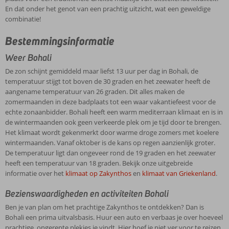
En dat onder het genot van een prachtig uitzicht, wat een geweldige
combinatie!
Bestemmingsinformatie
Weer Bohali
De zon schijnt gemiddeld maar liefst 13 uur per dag in Bohali, de
temperatuur stijgt tot boven de 30 graden en het zeewater heeft de
aangename temperatuur van 26 graden. Dit alles maken de
zomermaanden in deze badplaats tot een waar vakantiefeest voor de
echte zonaanbidder. Bohali heeft een warm mediterraan klimaat en is in
de wintermaanden ook geen verkeerde plek om je tijd door te brengen.
Het klimaat wordt gekenmerkt door warme droge zomers met koelere
wintermaanden. Vanaf oktober is de kans op regen aanzienlijk groter.
De temperatuur ligt dan ongeveer rond de 19 graden en het zeewater
heeft een temperatuur van 18 graden. Bekijk onze uitgebreide
informatie over het
klimaat op Zakynthos
en
klimaat van Griekenland
.
Bezienswaardigheden en activiteiten Bohali
Ben je van plan om het prachtige Zakynthos te ontdekken? Dan is
Bohali een prima uitvalsbasis. Huur een auto en verbaas je over hoeveel
prachtige, ongerepte plekjes je vindt. Hier hoef je niet ver voor te reizen.