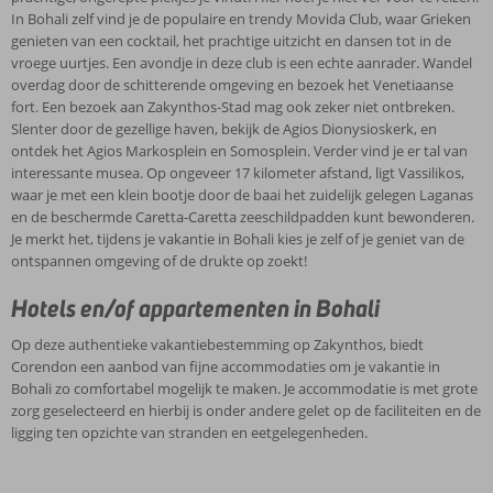
In Bohali zelf vind je de populaire en trendy Movida Club, waar Grieken
genieten van een cocktail, het prachtige uitzicht en dansen tot in de
vroege uurtjes. Een avondje in deze club is een echte aanrader. Wandel
overdag door de schitterende omgeving en bezoek het Venetiaanse
fort. Een bezoek aan Zakynthos-Stad mag ook zeker niet ontbreken.
Slenter door de gezellige haven, bekijk de Agios Dionysioskerk, en
ontdek het Agios Markosplein en Somosplein. Verder vind je er tal van
interessante musea. Op ongeveer 17 kilometer afstand, ligt Vassilikos,
waar je met een klein bootje door de baai het zuidelijk gelegen Laganas
en de beschermde Caretta-Caretta zeeschildpadden kunt bewonderen.
Je merkt het, tijdens je vakantie in Bohali kies je zelf of je geniet van de
ontspannen omgeving of de drukte op zoekt!
Hotels en/of appartementen in Bohali
Op deze authentieke vakantiebestemming op Zakynthos, biedt
Corendon een aanbod van fijne accommodaties om je vakantie in
Bohali zo comfortabel mogelijk te maken. Je accommodatie is met grote
zorg geselecteerd en hierbij is onder andere gelet op de faciliteiten en de
ligging ten opzichte van stranden en eetgelegenheden.