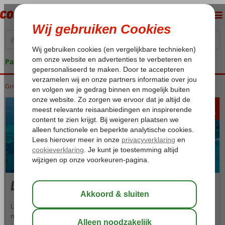
Pakketgarantie
Griekenland
Home
Zakynthos
Zakynthos
Laganas
441
va
p.p.
Laganas
Laganas is met haar grote aanbod aan bars, discotheken en
nachtclubs -in combinatie met het fijne strand-, de meest bruisende