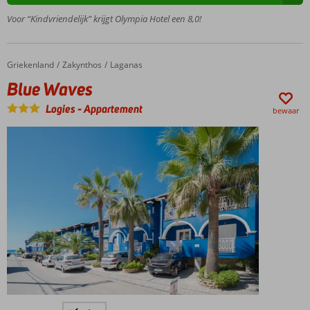
accommodatie
Voor “Kindvriendelijk” krijgt Olympia Hotel een 8,0!
Ideale
uitvalsbasis
in Laganas
Griekenland
Blue Waves
Home
Zakynthos
Laganas
800 m
Blue Waves
van
Laganas
Logies
-
Appartement
bewaar
centrum
Op ca.