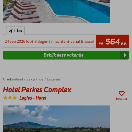
+
564
24 sep 2026 (do)
8 dagen (7 nachten)
vanaf Brussel
va
p.p.
Bekijk deze vakantie
Griekenland
Hotel Perkes Complex
Home
Zakynthos
Laganas
Hotel Perkes Complex
Logies
-
Hotel
bewaar