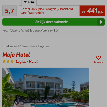
+
50m. het
Voldoende
zandstrand
441
5,7
27 mei 2027 (do)
8 dagen (7 nachten)
15
va
p.p.
van
vanaf Maastricht
beoordelingen
Laganas
Bekijk deze vakantie
Nette
kamers
Voor “Ligging” krijgt Esperia Hotel een 8,0!
Fijn
zwembad
met
Griekenland
Mojo Hotel
Home
Zakynthos
Laganas
zonneterras
Mojo Hotel
Logies
-
Hotel
bewaar