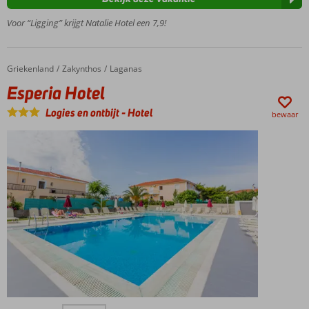
Heerlijk
zwembad
Voor “Ligging” krijgt Natalie Hotel een 7,9!
met
zonneterras
Kleinschalig
Griekenland
Esperia Hotel
Home
Zakynthos
Laganas
en gastvrij
Esperia Hotel
hotel
Logies en ontbijt
-
Hotel
bewaar
Op ca.