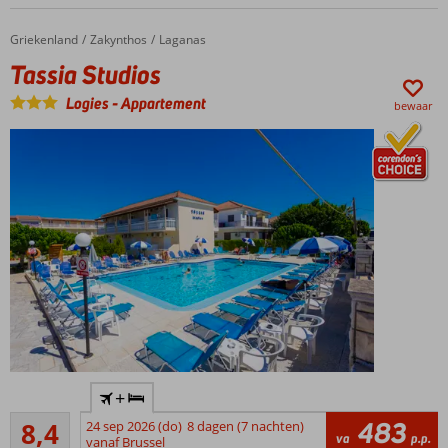
Griekenland
Tassia Studios
Home
Zakynthos
Laganas
Tassia Studios
Logies
-
Appartement
bewaar
Kleinschalig
+
appartementencomplex
Zeer goed
483
8,4
24 sep 2026 (do)
8 dagen (7 nachten)
Warme
17
va
p.p.
vanaf Brussel
en