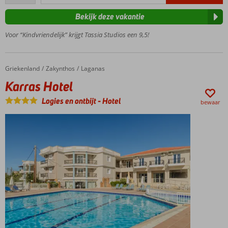
beoordelingen
familiaire
Bekijk deze vakantie
sfeer
Laganas
Voor “Kindvriendelijk” krijgt Tassia Studios een 9,5!
op
slechts 2
kilometer
Griekenland
Karras Hotel
Home
Zakynthos
Laganas
Genieten
Karras Hotel
van de
zon bij
Logies en ontbijt
-
Hotel
bewaar
het
zwembad