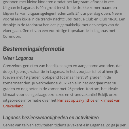
gezinnen met kleine kinderen omdat het langzaam afloopt in zee.
Uitgaan in Laganas is één groot feest. In de drukke zomermaanden
blijven tal van uitgaansgelegenheden zelfs 24 uur per dag open. Neem
vooral een kijkje in de trendy nachtclubs Rescue Club en Club 18-30. Een
drankje in de Medousa bar laat je gemakkelijk met de voetjes van de
vloer gaan. Geniet van een voordelige topvakantie in Laganas met
Corendon.
Bestemmingsinformatie
Weer Laganas
Grenzeloos genieten van heerlijke dagen en aangename avonden, dat
doe je tijdens je vakantie in Laganas. In het voorjaar is het al heerlijk
toeven met 19 graden, oplopend tot maar liefst 31 graden in de
zomermaanden. Je ‘verkoelende’ duik kan al in het voorjaar met 18
graden en nog beter in de zomer met 26 graden. Kortom, het ideale
klimaat voor een geslaagde zon, zee en strandvakantie! Bekijk onze
uitgebreide informatie over het
klimaat op Zakynthos
en
klimaat van
Griekenland
.
Laganas bezienswaardigheden en activiteiten
Geniet van tal van activiteiten tijdens je vakantie in Laganas. Zo ga je per