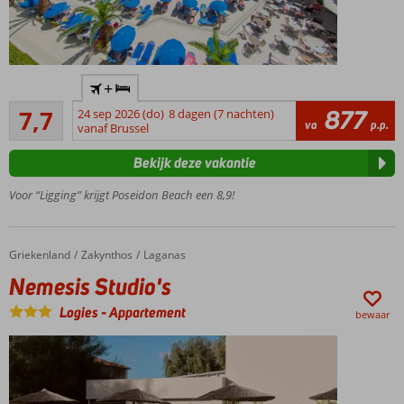
Direct
+
aan het
Goed
strand
877
7,7
24 sep 2026 (do)
8 dagen (7 nachten)
73
va
p.p.
van
vanaf Brussel
beoordelingen
Laganas
Bekijk deze vakantie
Vlak bij het
uitgaanscentrum
Voor “Ligging” krijgt Poseidon Beach een 8,9!
Populair bij
Nederlanders
Winnaar
Griekenland
Nemesis Studio's
Home
Zakynthos
Laganas
Hotel of
Nemesis Studio's
the year
award
Logies
-
Appartement
bewaar