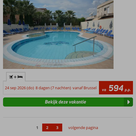
+
594
24 sep 2026 (do)
8 dagen (7 nachten)
vanaf Brussel
va
p.p.
Bekijk deze vakantie
1
2
3
volgende pagina