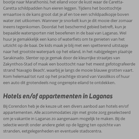
bootje naar Marathonisi, het eiland voor de kust waar de Caretta-
Caretta schildpadden hun eieren leggen. Tijdens het boottochtje
ernaartoe is de kans groot dat je af en toe een schildpadkopje boven
water ziet uitkomen. Wanneer je snorkelt kun je dit mooie dier zomaar
ineens tegenkomen. Doordat het beschermd gebied betreft, kun je
bepaalde watersporten niet beoefenen in de baai van Laganas. Wel
huur je gemakkelijk een kano of waterfiets om te genieten van het
uitzicht op de baai. De kids maak je blij met een spetterend uitstapje
naar het grootste waterpark op het eiland, in het nabijgelegen plaatsje
Sarakinado. Slenter op je gemak door de kleurrijke straatjes van
Zakynthos-Stad of maak een boottocht naar het meest gefotografeerde
strand ‘Navagio Beach’, waarbij je langs de mooie blauwe grotten vaart.
Kom helemaal tot rust op het prachtige strand van Vassilikos of huur
een auto dit grotendeels nog ongerepte eiland te ontdekken.
Hotels en/of appartementen in Laganas
Bij Corendon heb je de keuze uit een divers aanbod aan hotels en/of
appartementen. Alle accommodaties zijn met grote zorg geselecteerd
om je vakantie in Laganas zo aangenaam mogelijk te maken. Bij de
selectie wordt onder andere gelet op de ligging ten opzichte van
stranden, eetgelegenheden en eventuele stadscentra.