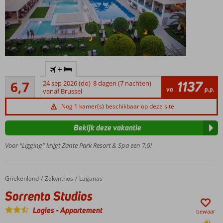
Strand
+
op ca.
Ruim voldoende
350 m
1137
6,7
24 sep 2026 (do)
8 dagen (7 nachten)
7
va
p.p.
vanaf Brussel
Rustige
beoordelingen
ligging
Nog 1 kamer(s) beschikbaar op deze site
Vlak bij
bruisend
Bekijk deze vakantie
Laganas
Voor “Ligging” krijgt Zante Park Resort & Spa een 7,9!
Comfortabele
kamers
Griekenland
Sorrento Studios
Home
Zakynthos
Laganas
Sorrento Studios
Logies
-
Appartement
bewaar