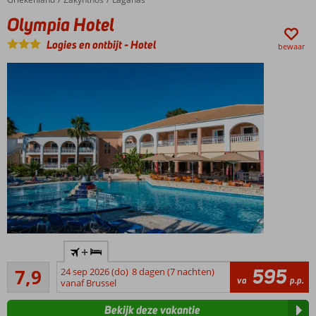
Grote
Olympia Hotel
tuin met
olijfgaard
Logies en ontbijt
-
Hotel
bewaar
en
boerderij
Entertainmentteam
zorgt voor de lokale
experience
Only
+
Adult;
Goed
min.
595
7,9
24 sep 2026 (do)
8 dagen (7 nachten)
27
va
p.p.
leeftijd
vanaf Brussel
beoordelingen
12 jaar
Bekijk deze vakantie
Kleinschalige