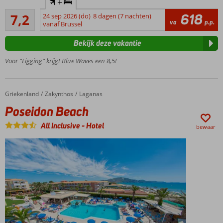
+
50 m.
Voldoende/goed
van
618
7,2
24 sep 2026 (do)
8 dagen (7 nachten)
45
va
p.p.
het
vanaf Brussel
beoordelingen
strand
Bekijk deze vakantie
Laganas is
op ca. 15
Voor “Ligging” krijgt Blue Waves een 8,5!
min.
loopafstand
Kleinschalig
Griekenland
Poseidon Beach
Home
Zakynthos
Laganas
appartementencomplex
Poseidon Beach
All Inclusive
-
Hotel
bewaar