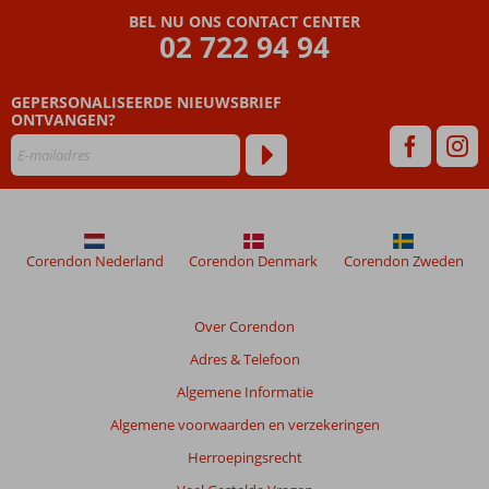
zijn
BEL NU ONS CONTACT CENTER
door
02 722 94 94
onze
klanten
geschreven
GEPERSONALISEERDE NIEUWSBRIEF
na
ONTVANGEN?
hun
verblijf
in
Movenpick
Resort
Corendon Nederland
Corendon Denmark
Corendon Zweden
Beoordelingen
die
ouder
Over Corendon
zijn
Adres & Telefoon
dan
48
Algemene Informatie
maanden
Algemene voorwaarden en verzekeringen
worden
niet
Herroepingsrecht
meer