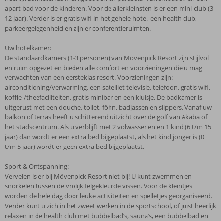
apart bad voor de kinderen. Voor de allerkleinsten is er een mini-club (3-
12 jaar). Verder is er gratis wifi in het gehele hotel, een health club,
parkeergelegenheid en zijn er conferentieruimten.
Uw hotelkamer:
De standaardkamers (1-3 personen) van Mövenpick Resort zijn stijlvol
en ruim opgezet en bieden alle comfort en voorzieningen die u mag
verwachten van een eersteklas resort. Voorzieningen zijn:
airconditioning/verwarming, een satelliet televisie, telefoon, gratis wifi,
koffie-/theefaciliteiten, gratis minibar en een kluisje. De badkamer is
uitgerust met een douche, toilet, föhn, badjassen en slippers. Vanaf uw
balkon of terras heeft u schitterend uitzicht over de golf van Akaba of
het stadscentrum. Als u verblijft met 2 volwassenen en 1 kind (6 t/m 15
jaar) dan wordt er een extra bed bijgeplaatst, als het kind jonger is (0
t/m 5 jaar) wordt er geen extra bed bijgeplaatst.
Sport & Ontspanning:
Vervelen is er bij Mövenpick Resort niet bij! U kunt zwemmen en
snorkelen tussen de vrolijk felgekleurde vissen. Voor de kleintjes
worden de hele dag door leuke activiteiten en spelletjes georganiseerd.
Verder kunt u zich in het zweet werken in de sportschool, of juist heerlijk
relaxen in de health club met bubbelbad’s, sauna’s, een bubbelbad en