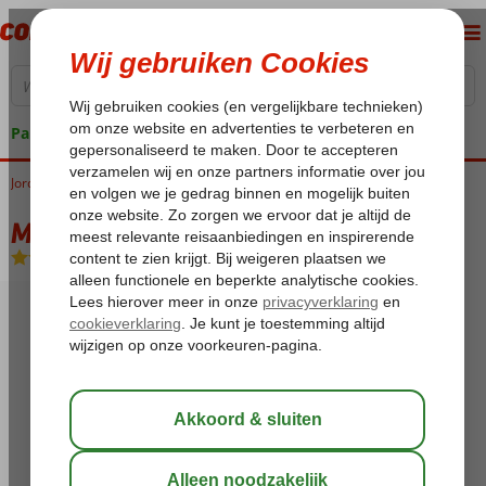
Pakketgarantie
Jordanië
Home
Aqaba
Movenpick Resort
Movenpick Resort
Logies en ontbijt
-
Hotel