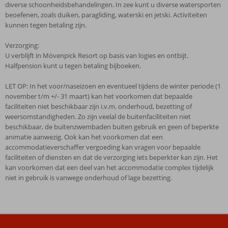
diverse schoonheidsbehandelingen. In zee kunt u diverse watersporten
beoefenen, zoals duiken, paragliding, waterski en jetski. Activiteiten
kunnen tegen betaling zijn.
Verzorging:
U verblijft in Mövenpick Resort op basis van logies en ontbijt.
Halfpension kunt u tegen betaling bijboeken.
LET OP: In het voor/naseizoen en eventueel tijdens de winter periode (1
november t/m +/- 31 maart) kan het voorkomen dat bepaalde
faciliteiten niet beschikbaar zijn i.v.m. onderhoud, bezetting of
weersomstandigheden. Zo zijn veelal de buitenfaciliteiten niet
beschikbaar, de buitenzwembaden buiten gebruik en geen of beperkte
animatie aanwezig. Ook kan het voorkomen dat een
accommodatieverschaffer vergoeding kan vragen voor bepaalde
faciliteiten of diensten en dat de verzorging iets beperkter kan zijn. Het
kan voorkomen dat een deel van het accommodatie complex tijdelijk
niet in gebruik is vanwege onderhoud of lage bezetting.
De
beoordelingen