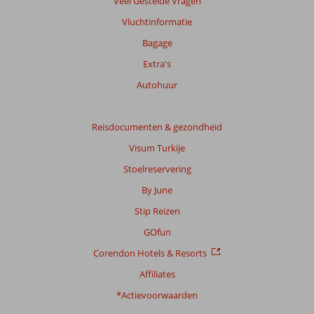
Veel Gestelde Vragen
weergegeven
om
Vluchtinformatie
de
Bagage
relevantie
van
Extra's
de
Autohuur
getoonde
beoordelingen
te
Reisdocumenten & gezondheid
garanderen.
Meer
Visum Turkije
info
Stoelreservering
over
onze
By June
beoordelingen.
Stip Reizen
GOfun
Corendon Hotels & Resorts
Affiliates
*Actievoorwaarden