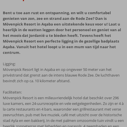
Bent u toe aan rust en ontspanning, en wilt u comfortabel
genieten van zon, zee en strand aan de Rode Zee? Dan is
Mövenpick Resort in Aqaba een uitstekende keus voor u! Laat u
heerlijk in de watten leggen door het personeel en geniet van al
het moois dat Jordanië u te bieden heeft. Tevens heeft het
Mövenpick Resort een perfecte ligging in de gezellige badplaats
Aqaba. Vanuit het hotel loopt u in een mum van tijd naar het
centrum.
Ligging:
Mövenpick Resort ligt in Aqaba en op ongeveer 50 meter van het
privéstrand dat grenst aan de intens blauwe Rode Zee. De luchthaven
bevindt zich op ca. 10 kilometer afstand.
Faciliteiten:
Mövenpick Resort is een milieuvriendelijk hotel dat beschikt over 296
luxe kamers, een 24-uursreceptie en vele eetgelegenheden. Zo zijn er 4 à
la carte restaurants en 4 bars, waaronder een grillrestaurant met verse
zeevruchten, pub met live muziek, café met uitzicht over de historische
stad Ayla en een bakkerij. In de met palmen omzoomde tuin vindt u een
heerlijk zonneterras met ligbedden en parasols, 4 zwembaden en een