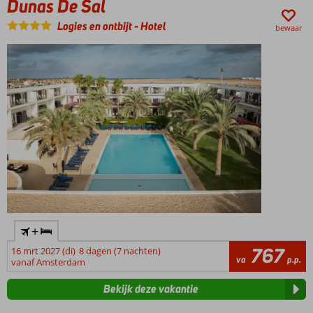
Dunas De Sal
Volpension
nationale
Plus ook
gerecht
Logies en ontbijt
-
Hotel
bewaar
mogelijk!
‘cachupa’
met
bonen
en
maïs
moet
u
zeker
proeven.
Sluit
de
dag
af
met
+
het
Kaapverdische
767
16 mrt 2027 (di)
8 dagen (7 nachten)
va
p.p.
drankje
vanaf Amsterdam
‘grogue’
Bekijk deze vakantie
een
jeneverachtig