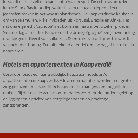
koraalrif en is er zelf een kans dat u haaien spot. De echte avonturier
kan in Shark Bay in ondiep water tussen de haaien lopen of een
jeepsafari maken in het woestijnlandschap. De Kaapverdische keuken is
om van te smullen. Rijke invloeden uit Portugal, Brazilië en Afrika. Het
nationale gerecht ‘cachupa’ met bonen en maïs moet u zeker proeven.
Sluit de dag af met het Kaapverdische drankje ‘grogue’ een jeneverachtig
drankje gedistilleerd van suikerriet. De mildere variant ‘ponche’ wordt
verzacht met honing. Een uitstekend aperitief om uw dag af te sluiten in
Kaapverdië.
Hotels en appartementen in Kaapverdië
Corendon biedt een aantrekkelijke keuze aan hotels en/of
appartementen in Kaapverdië. Alle accommodaties worden met grote
zorg gekozen om je verblijf in Kaapverdië zo aangenaam mogelijk te
maken. Bij de selectie van accommodaties wordt onder andere gelet op
de ligging ten opzichte van eetgelegenheden en prachtige
zandstranden.