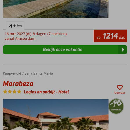
dag
kunt
u
afwisselen
+
met
1214
16 mrt 2027 (di)
8 dagen (7 nachten)
een
va
p.p.
vanaf Amsterdam
rustig
boottochtje
Bekijk deze vakantie
van
Sal
naar
Olho
Kaapverdië
Morabeza
Home
Sal
Santa Maria
Azul.
Tijdens
Morabeza
een
Logies en ontbijt
-
Hotel
tochtje
bewaar
komt
u
langs
koraalrif
en
is