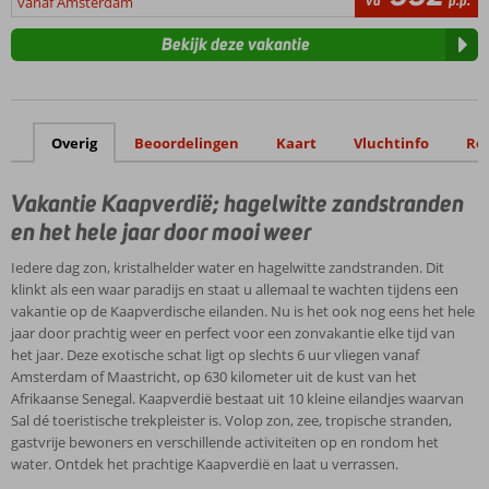
va
p.p.
vanaf Amsterdam
Bekijk deze vakantie
Overig
Beoordelingen
Kaart
Vluchtinfo
Re
Vakantie Kaapverdië; hagelwitte zandstranden
en het hele jaar door mooi weer
Iedere dag zon, kristalhelder water en hagelwitte zandstranden. Dit
klinkt als een waar paradijs en staat u allemaal te wachten tijdens een
vakantie op de Kaapverdische eilanden. Nu is het ook nog eens het hele
jaar door prachtig weer en perfect voor een zonvakantie elke tijd van
het jaar. Deze exotische schat ligt op slechts 6 uur vliegen vanaf
Amsterdam of Maastricht, op 630 kilometer uit de kust van het
Afrikaanse Senegal. Kaapverdië bestaat uit 10 kleine eilandjes waarvan
Sal dé toeristische trekpleister is. Volop zon, zee, tropische stranden,
gastvrije bewoners en verschillende activiteiten op en rondom het
water. Ontdek het prachtige Kaapverdië en laat u verrassen.