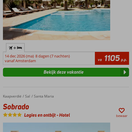
er
zelf
een
kans
dat
u
haaien
spot.
+
De
1105
echte
14 dec 2026 (ma)
8 dagen (7 nachten)
va
p.p.
vanaf Amsterdam
avonturier
kan
Bekijk deze vakantie
in
Shark
Bay
in
Kaapverdië
Sobrado
Home
Sal
Santa Maria
ondiep
water
Sobrado
tussen
de
Logies en ontbijt
-
Hotel
bewaar
haaien
lopen