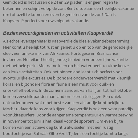
Gemiddeld is het tussen de 24 en 29 graden, is er geen regen te
bekennen en schijnt volop de zon. Bent u toe aan een heerlijke vakantie
om tot uzelf te komen en even te genieten van de zon? Dan is
Kaapverdië perfect voor uw volgende vakantie.
Bezienswaardigheden en activiteiten Kaapverdië
Als echte levensgenieter is Kaapverdië de ideale vakantiebestemming.
Hier komt u heerlijk tot rust en geniet u op en top van de gemoedelijke
sfeer; een unieke mix van Afrikaanse, Portugese en Braziliaanse
invloeden. Het eiland heeft genoeg te bieden voor een fijne vakantie
met het hele gezin. Met name in en op het water heeft u ruime keuze
aan leuke activiteiten. Ook het binnenland leent zich perfect voor
avontuurlijke excursies. De bijzondere onderwaterwereld met kleurrijk
koraal en bijzondere flora en fauna is een must voor duik- en
snorkelliefhebbers. In de zomermaanden, van half juni tot half oktober
komen zeeschildpadden aan land om eieren te leggen. Een uniek
natuurfenomeen wat u het beste van een afstandje kunt bekijken.
Mocht u daar de kans voor krijgen. Kaapverdië is ook een waar paradijs
voor (kite)surfers. Door de aangename temperatuur en warme zeewind
in november tot juni is het ideaal voor de sporters. Om even bij te
komen van een actieve dag kunt u afwisselen met een rustig
boottochtje van Sal naar Olho Azul. Tijdens een tochtje komt u langs