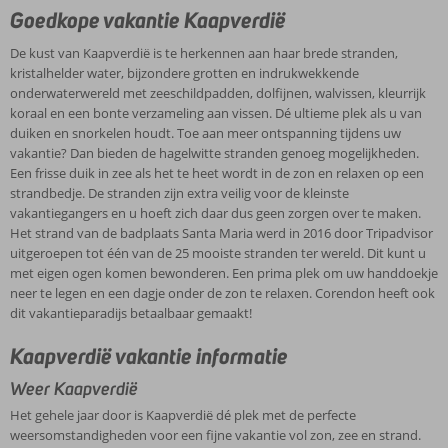
Goedkope vakantie Kaapverdië
De kust van Kaapverdië is te herkennen aan haar brede stranden,
kristalhelder water, bijzondere grotten en indrukwekkende
onderwaterwereld met zeeschildpadden, dolfijnen, walvissen, kleurrijk
koraal en een bonte verzameling aan vissen. Dé ultieme plek als u van
duiken en snorkelen houdt. Toe aan meer ontspanning tijdens uw
vakantie? Dan bieden de hagelwitte stranden genoeg mogelijkheden.
Een frisse duik in zee als het te heet wordt in de zon en relaxen op een
strandbedje. De stranden zijn extra veilig voor de kleinste
vakantiegangers en u hoeft zich daar dus geen zorgen over te maken.
Het strand van de badplaats Santa Maria werd in 2016 door Tripadvisor
uitgeroepen tot één van de 25 mooiste stranden ter wereld. Dit kunt u
met eigen ogen komen bewonderen. Een prima plek om uw handdoekje
neer te legen en een dagje onder de zon te relaxen. Corendon heeft ook
dit vakantieparadijs betaalbaar gemaakt!
Kaapverdië vakantie informatie
Weer Kaapverdië
Het gehele jaar door is Kaapverdië dé plek met de perfecte
weersomstandigheden voor een fijne vakantie vol zon, zee en strand.