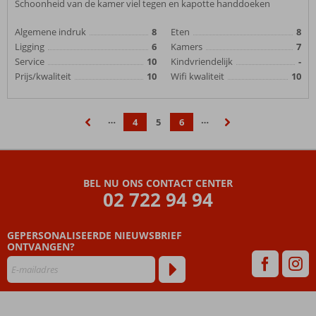
Schoonheid van de kamer viel tegen en kapotte handdoeken
Algemene indruk
8
Eten
8
Ligging
6
Kamers
7
Service
10
Kindvriendelijk
-
Prijs/kwaliteit
10
Wifi kwaliteit
10
…
…
4
5
6
‹
›
BEL NU ONS CONTACT CENTER
02 722 94 94
GEPERSONALISEERDE NIEUWSBRIEF
ONTVANGEN?