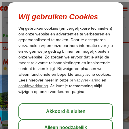
Pakketgarantie
Macedonië
Home
Meer van Ohrid
Struga
Makpetrol Hotel
Makpetrol Hotel
All Inclusive
-
Hotel