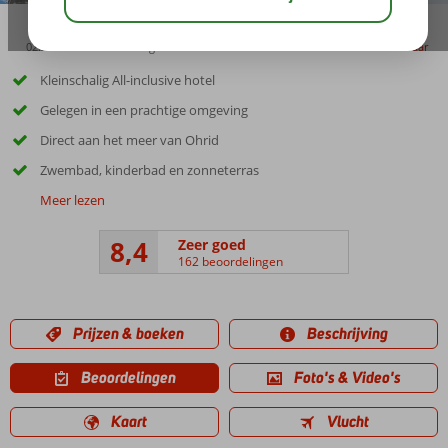
02:30
00:15
aug 31°
C
delen
bewaar
Kleinschalig All-inclusive hotel
Gelegen in een prachtige omgeving
Direct aan het meer van Ohrid
Zwembad, kinderbad en zonneterras
Meer lezen
8,4
Zeer goed
162 beoordelingen
Prijzen & boeken
Beschrijving
Beoordelingen
Foto's & Video's
Kaart
Vlucht