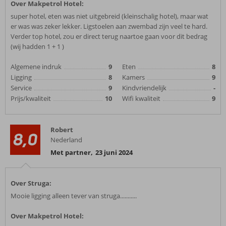
Over Makpetrol Hotel:
super hotel, eten was niet uitgebreid (kleinschalig hotel), maar wat
er was was zeker lekker. Ligstoelen aan zwembad zijn veel te hard.
Verder top hotel, zou er direct terug naartoe gaan voor dit bedrag
(wij hadden 1 + 1 )
Algemene indruk
9
Eten
8
Ligging
8
Kamers
9
Service
9
Kindvriendelijk
-
Prijs/kwaliteit
10
Wifi kwaliteit
9
Robert
8,0
Nederland
Met partner
,
23 juni 2024
Over Struga:
Mooie ligging alleen tever van struga...........
Over Makpetrol Hotel: