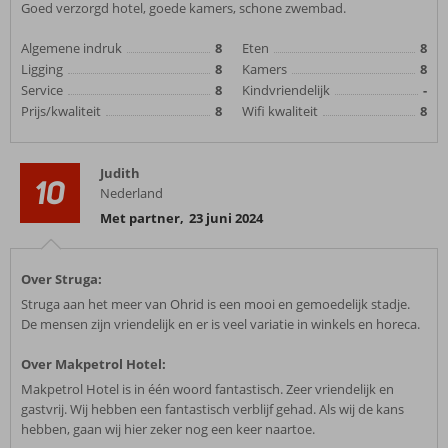
Goed verzorgd hotel, goede kamers, schone zwembad.
Algemene indruk
8
Eten
8
Ligging
8
Kamers
8
Service
8
Kindvriendelijk
-
Prijs/kwaliteit
8
Wifi kwaliteit
8
Judith
10
Nederland
Met partner
,
23 juni 2024
Over Struga:
Struga aan het meer van Ohrid is een mooi en gemoedelijk stadje.
De mensen zijn vriendelijk en er is veel variatie in winkels en horeca.
Over Makpetrol Hotel:
Makpetrol Hotel is in één woord fantastisch. Zeer vriendelijk en
gastvrij. Wij hebben een fantastisch verblijf gehad. Als wij de kans
hebben, gaan wij hier zeker nog een keer naartoe.