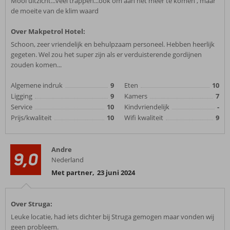
Mooi uitzicht...veel trappen...ook om aan het meer te komen , maar
de moeite van de klim waard
Over Makpetrol Hotel:
Schoon, zeer vriendelijk en behulpzaam personeel. Hebben heerlijk
gegeten. Wel zou het super zijn als er verduisterende gordijnen
zouden komen...
Algemene indruk
9
Eten
10
Ligging
9
Kamers
7
Service
10
Kindvriendelijk
-
Prijs/kwaliteit
10
Wifi kwaliteit
9
Andre
9,0
Nederland
Met partner
,
23 juni 2024
Over Struga:
Leuke locatie, had iets dichter bij Struga gemogen maar vonden wij
geen probleem.