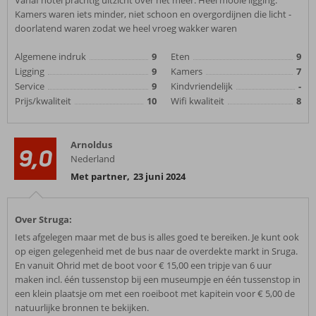
Vanaf hotel prachtig uitzicht over het meer. Heel mooie ligging.
Kamers waren iets minder, niet schoon en overgordijnen die licht -
doorlatend waren zodat we heel vroeg wakker waren
Algemene indruk
9
Eten
9
Ligging
9
Kamers
7
Service
9
Kindvriendelijk
-
Prijs/kwaliteit
10
Wifi kwaliteit
8
Arnoldus
9,0
Nederland
Met partner
,
23 juni 2024
Over Struga:
Iets afgelegen maar met de bus is alles goed te bereiken. Je kunt ook
op eigen gelegenheid met de bus naar de overdekte markt in Sruga.
En vanuit Ohrid met de boot voor € 15,00 een tripje van 6 uur
maken incl. één tussenstop bij een museumpje en één tussenstop in
een klein plaatsje om met een roeiboot met kapitein voor € 5,00 de
natuurlijke bronnen te bekijken.