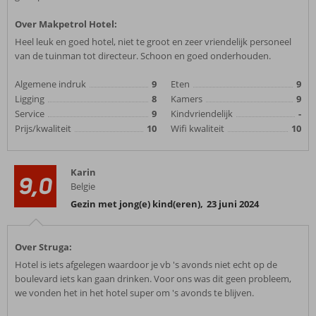
Over Makpetrol Hotel:
Heel leuk en goed hotel, niet te groot en zeer vriendelijk personeel
van de tuinman tot directeur. Schoon en goed onderhouden.
Algemene indruk
9
Eten
9
Ligging
8
Kamers
9
Service
9
Kindvriendelijk
-
Prijs/kwaliteit
10
Wifi kwaliteit
10
Karin
9,0
Belgie
Gezin met jong(e) kind(eren)
,
23 juni 2024
Over Struga:
Hotel is iets afgelegen waardoor je vb 's avonds niet echt op de
boulevard iets kan gaan drinken. Voor ons was dit geen probleem,
we vonden het in het hotel super om 's avonds te blijven.