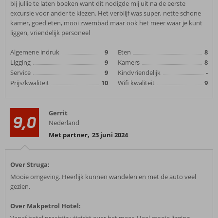
bij jullie te laten boeken want dit nodigde mij uit na de eerste
excursie voor ander te kiezen. Het verblijf was super, nette schone
kamer, goed eten, mooi zwembad maar ook het meer waar je kunt
liggen, vriendelijk personeel
Algemene indruk
9
Eten
8
Ligging
9
Kamers
8
Service
9
Kindvriendelijk
-
Prijs/kwaliteit
10
Wifi kwaliteit
9
Gerrit
9,0
Nederland
Met partner
,
23 juni 2024
Over Struga:
Mooie omgeving. Heerlijk kunnen wandelen en met de auto veel
gezien.
Over Makpetrol Hotel: