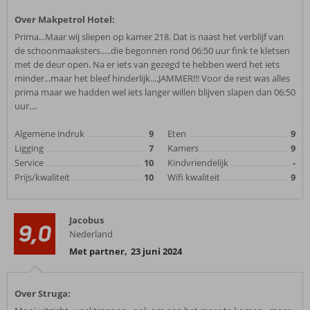
Over Makpetrol Hotel:
Prima...Maar wij sliepen op kamer 218. Dat is naast het verblijf van
de schoonmaaksters.....die begonnen rond 06:50 uur fink te kletsen
met de deur open. Na er iets van gezegd te hebben werd het iets
minder...maar het bleef hinderlijk....JAMMER!!! Voor de rest was alles
prima maar we hadden wel iets langer willen blijven slapen dan 06:50
uur....
Algemene indruk
9
Eten
9
Ligging
7
Kamers
9
Service
10
Kindvriendelijk
-
Prijs/kwaliteit
10
Wifi kwaliteit
9
Jacobus
9,0
Nederland
Met partner
,
23 juni 2024
Over Struga: