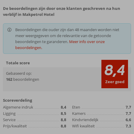
De beoordelingen zijn door onze klanten geschreven na hun
verblijf in Makpetrol Hotel
Beoordelingen die ouder zijn dan 48 maanden worden niet
meer weergegeven om de relevantie van de getoonde
beoordelingen te garanderen.
Meer info over onze
beoordelingen.
Totale score
8,4
Gebaseerd op:
162
beoordelingen
Zeer goed
Scoreverdeling
Algemene indruk
8,4
Eten
7,7
Ligging
8,5
Kamers
7,7
Service
8,8
Kindvriendelijk
6,6
Prijs/kwaliteit
8,8
Wifi kwaliteit
7,3