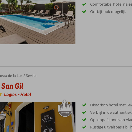
Comfortabel hotel na e
Ontbijt ook mogelijk
n Gil
osta de la Luz
Sevilla
 San Gil
Logies
-
Hotel
Historisch hotel met Se
Verblijf in de authentie
Op loopafstand van Al
Rustige uitvalsbasis bij