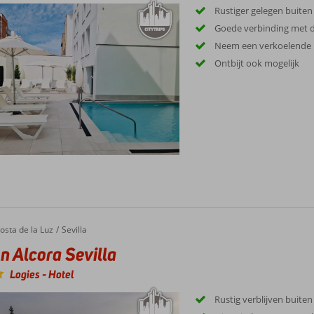
Rustiger gelegen buite
Goede verbinding met d
Neem een verkoelende 
Ontbijt ook mogelijk
osta de la Luz
Sevilla
on Alcora Sevilla
Logies
-
Hotel
Rustig verblijven buite