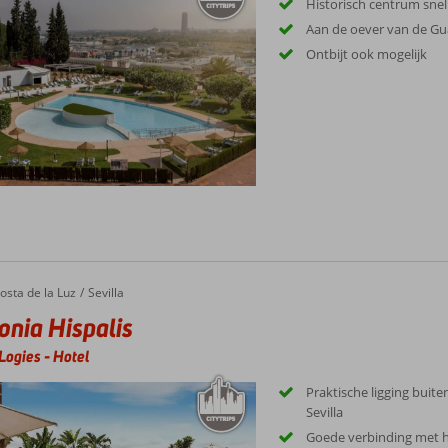
Historisch centrum snel
Aan de oever van de Gu
Ontbijt ook mogelijk
osta de la Luz
Sevilla
onia Hispalis
Logies
-
Hotel
Praktische ligging buit
Sevilla
Goede verbinding met 