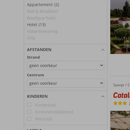
Appartement
(2)
Bed & Breakfast
Boutique hotel
Hotel
(13)
Vakantiewoning
Villa
AFSTANDEN
Strand
Centrum
Spanje
Catalonia Hispalis
Home
C
Catal
KINDEREN
Kinderbad
Kindvriendelijkheid
Miniclub