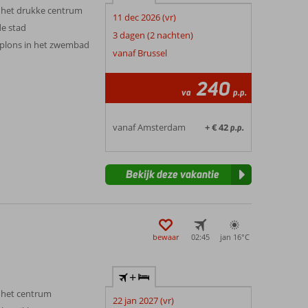
n het drukke centrum
11 dec 2026 (vr)
e stad
3 dagen (2 nachten)
plons in het zwembad
vanaf Brussel
240
va
p.p.
vanaf Amsterdam
+ € 42
p.p.
Bekijk deze vakantie
bewaar
02:45
jan 16°
C
+
n het centrum
22 jan 2027 (vr)