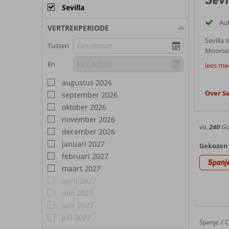
Sevilla
Aut
VERTREKPERIODE
Sevilla
Tussen
Moorse 
Goed
Van his
En
lees mee
klimaat
Een vaka
augustus 2026
Santa C
Over Se
september 2026
Sevil
In het h
oktober 2026
bovendi
Weer 
november 2026
van de 
va.
240
Goe
december 2026
Sevilla
januari 2027
boven d
Gekozen 
Bezie
aangena
februari 2027
Spanj
maart 2027
Sevilla
april 2027
D
D
mei 2027
H
juni 2027
Sevill
H
juli 2027
D
Spanje
Abba Sevilla Hotel
Home
C
Hoewel S