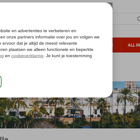
TERZON
ZONVAKANTIES
VERRE REIZEN
ALL I
ueltoeslag
Gratis annuleren*
osta de la Luz
Costa de la Luz
Sevilla
lla