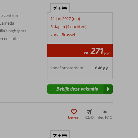
+
che centrum
11 jan 2027 (ma)
 Alameda
5 dagen (4 nachten)
la’s highlights
vanaf Brussel
 en suites
271
va
p.p.
vanaf Amsterdam
+ € 46
p.p.
Bekijk deze vakantie
bewaar
02:45
dec 16°
C
+