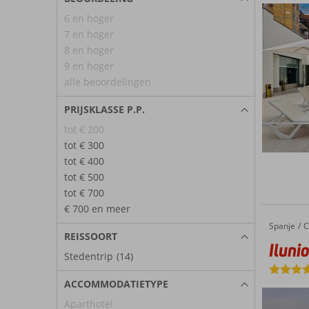
6 en hoger
7 en hoger
8 en hoger
9 en hoger
alle beoordelingen
PRIJSKLASSE P.P.
tot € 200
tot € 300
tot € 400
tot € 500
tot € 700
€ 700 en meer
Spanje
Ilunion Alcora Sevilla
Home
C
REISSOORT
Iluni
Stedentrip
(14)
ACCOMMODATIETYPE
Aparthotel