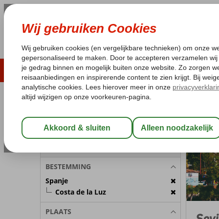
ZOMER 2026
LAST MINUTES
WIN
Pakketgarantie
Laagsteprijsgarantie*
Geen f
REISGEZELSCHAP
Spanje
Home
C
Kamer 1:
2 Personen
Wijzig Reisgezelschap
BESTEMMING
Spanje
Costa de la Luz
PLAATS
Sevi