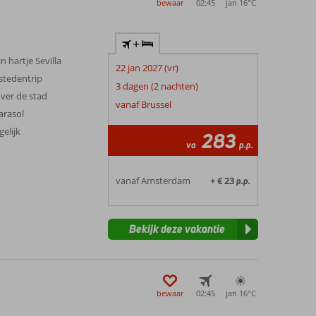
bewaar
02:45
jan 16°
C
 Oceaan. Ook de natuurparken rondom de stad bieden
+
wens. Je kunt verblijven in het historische centrum, dicht
 sfeer. Veel accommodaties liggen op loopafstand van
n hartje Sevilla
22 jan 2027 (vr)
anier en haal je het maximale uit je citytrip.
 stedentrip
3 dagen (2 nachten)
over de stad
vanaf Brussel
arasol
gelijk
283
va
p.p.
vanaf Amsterdam
+ € 23
p.p.
Bekijk deze vakantie
bewaar
02:45
jan 16°
C