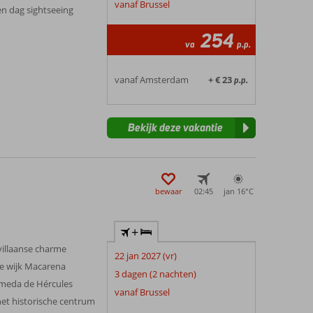
vanaf Brussel
en dag sightseeing
254
va
p.p.
vanaf Amsterdam
+ € 23
p.p.
Bekijk deze vakantie
bewaar
02:45
jan 16°
C
+
villaanse charme
22 jan 2027 (vr)
ke wijk Macarena
3 dagen (2 nachten)
ameda de Hércules
vanaf Brussel
 het historische centrum