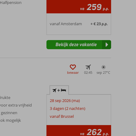
f Halfpension
259
va
p.p.
vanaf Amsterdam
+ € 23
p.p.
Bekijk deze vakantie
bewaar
02:45
sep 27°
C
+
drukte
28 sep 2026 (ma)
or extra vrijheid
3 dagen (2 nachten)
n gezinnen
vanaf Brussel
ook mogelijk
262
va
p.p.