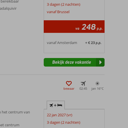
 bereikbaar
3 dagen (2 nachten)
adalquivir
vanaf Brussel
248
va
p.p.
vanaf Amsterdam
+ € 23
p.p.
Bekijk deze vakantie
bewaar
02:45
jan 16°
C
+
en het centrum van
22 jan 2027 (vr)
3 dagen (2 nachten)
het centrum