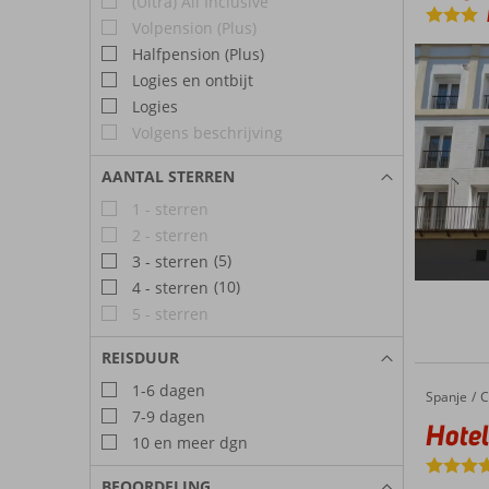
(Ultra) All Inclusive
Volpension (Plus)
Halfpension (Plus)
Logies en ontbijt
Logies
Volgens beschrijving
AANTAL STERREN
1 - sterren
2 - sterren
(5)
3 - sterren
(10)
4 - sterren
5 - sterren
REISDUUR
1-6 dagen
Spanje
Hotel Vi
Home
C
7-9 dagen
Hotel
10 en meer dgn
BEOORDELING