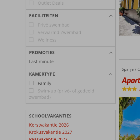
Outlet Deals
FACILITEITEN
Privé zwembad
Verwarmd Zwembad
Wellness
PROMOTIES
Last minute
Spanje
Apartamentos Vertice Sevilla
Home
C
KAMERTYPE
Apart
Family
Swim-up (privé- of gedeeld
zwembad)
SCHOOLVAKANTIES
Kerstvakantie 2026
Krokusvakantie 2027
Paasvakantie 2027