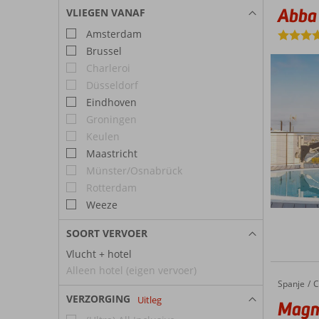
E
Costa d
Abba 
VLIEGEN VANAF
E
Hotel
mogelij
Amsterdam
In Sevi
Brussel
bij de 
Charleroi
restaura
Düsseldorf
Eindhoven
Groningen
Keulen
Maastricht
Münster/Osnabrück
Rotterdam
Weeze
SOORT VERVOER
Vlucht + hotel
Alleen hotel (eigen vervoer)
Spanje
Magna S
Home
C
VERZORGING
Uitleg
Magna