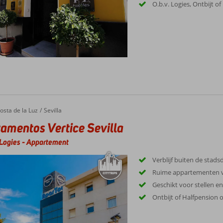
O.b.v. Logies, Ontbijt o
osta de la Luz
Sevilla
amentos Vertice Sevilla
Logies
-
Appartement
Verblijf buiten de stads
Ruime appartementen vo
Geschikt voor stellen e
Ontbijt of Halfpension 