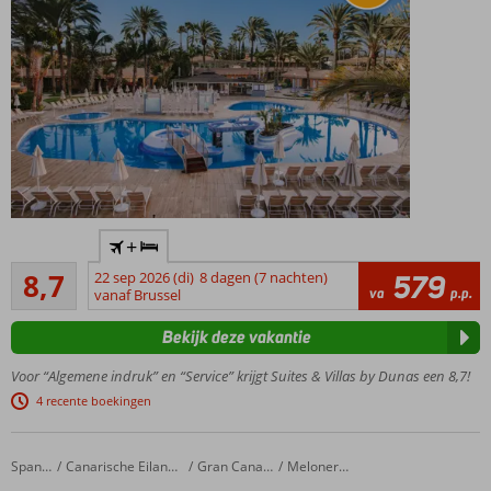
o.b.v. All
Inclusive
mogelijk
Accommodatie met een
+
GSTC erkend
Aanrader
duurzaamheidscertificaat
8,7
22 sep 2026 (di)
8 dagen (7 nachten)
579
187
va
p.p.
vanaf Brussel
Ideaal
beoordelingen
familiecomplex
Bekijk deze vakantie
Op
loopafstand
Voor “Algemene indruk” en “Service” krijgt Suites & Villas by Dunas een 8,7!
van de
4 recente boekingen
boulevard
Gratis
shuttleservice
Lopesan Villa Del Conde
Home
Spanje
Canarische Eilanden
Gran Canaria
Meloneras
naar het