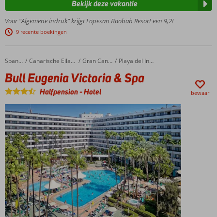
Gelegen in
Bekijk deze vakantie
het
Voor “Algemene indruk” krijgt Lopesan Baobab Resort een 9,2!
veelzijdige
Meloneras
9 recente boekingen
5 zwembaden en 2
kinderzwembaden
Bull Eugenia Victoria & Spa
Home
Spanje
Canarische Eilanden
Gran Canaria
Playa del Ingles
Halfpension
Bull Eugenia Victoria & Spa
en
Volpension
Halfpension
-
Hotel
bewaar
ook
mogelijk