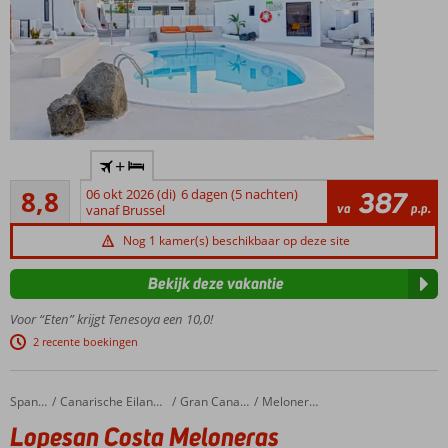
strand
All
Inclusive
ook
mogelijk
Only Adult
+
accommodatie;
Aanrader
min. leeftijd is
8,8
06 okt 2026 (di)
6 dagen (5 nachten)
387
130
va
p.p.
18 jaar
vanaf Brussel
beoordelingen
Kleinschalig
Nog 1 kamer(s) beschikbaar op deze site
complex
Op
Bekijk deze vakantie
loopafstand
Voor “Eten” krijgt Tenesoya een 10,0!
van het
strand
2 recente boekingen
Gelegen
in Playa
Lopesan Costa Meloneras Resort & Spa
Home
Spanje
Canarische Eilanden
Gran Canaria
Meloneras
del
Ingles
Lopesan Costa Meloneras