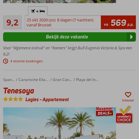
Absolute
+
favoriet
Uitstekend
bij
9,2
25 okt 2026 (zo)
8 dagen (7 nachten)
569
21
va
p.p.
reizigers!
vanaf Brussel
beoordelingen
In het
Bekijk deze vakantie
centrum
van
Voor “Algemene indruk” en “Kamers” krijgt Bull Eugenia Victoria & Spa een
Playa
9,2!
del
4 recente boekingen
Inglés
Gratis entree
uitgebreid
Tenesoya
Home
Spanje
Canarische Eilanden
Gran Canaria
Playa del Ingles
wellnesscenter
Tenesoya
Relax op
het
Logies
-
Appartement
bewaar
dakterras
met
bubbelbad
Gratis
shuttleservice
naar het