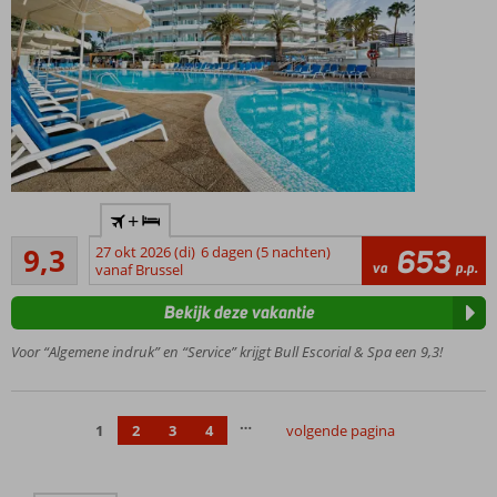
Familiehotel
+
met
Uitstekend
uitstekende
9,3
27 okt 2026 (di)
6 dagen (5 nachten)
653
4
va
p.p.
ligging
vanaf Brussel
beoordelingen
Op
Bekijk deze vakantie
loopafstand
van het
Voor “Algemene indruk” en “Service” krijgt Bull Escorial & Spa een 9,3!
zandstrand
Gratis
toegang
…
1
2
3
4
volgende pagina
tot het
Spa- &
Wellness