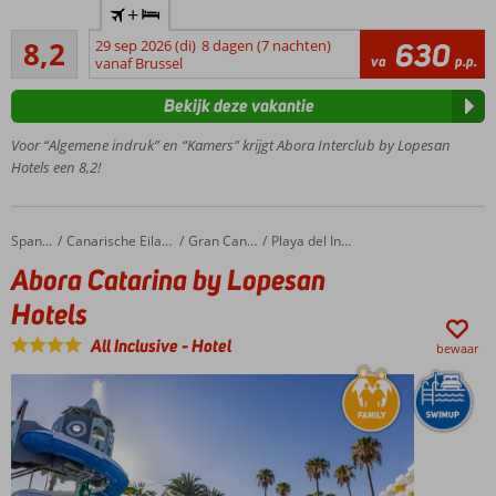
+
GSTC erkend
Zeer goed
duurzaamheidscertificaat
8,2
29 sep 2026 (di)
8 dagen (7 nachten)
630
154
va
p.p.
vanaf Brussel
Ideale
beoordelingen
ligging
Bekijk deze vakantie
in San
Agustin
Voor “Algemene indruk” en “Kamers” krijgt Abora Interclub by Lopesan
Prachtige
Hotels een 8,2!
palmentuin
van ca.
40000 m2
Abora Catarina by Lopesan Hotels
Home
Spanje
Canarische Eilanden
Gran Canaria
Playa del Ingles
1
Abora Catarina by Lopesan
restaurant
en 3 bars
Hotels
Lekker
All Inclusive
-
Hotel
bewaar
roetsjen
van de
glijbanen
24/7 All
Inclusive
by
Abora