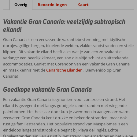
center
Overig
Beoordelingen
Kaart
Gevarieerde
buffetten,
Vakantie Gran Canaria: veelzijdig subtropisch
ook show-
cooking
eiland!
All
Gran Canaria is een verrassende vakantiebestemming met idyllische
Inclusive
dorpjes, grillige bergen, bloeiende weiden, vlakke zandstranden en steile
ook
klippen. Dit vakantie eiland heeft alles wat je van een zonvakantie
mogelijk!
verlangt: een heerlijk klimaat, een zon die altijd schijnt en uitstekende
accommodaties. Geniet met Corendon van een vakantie Gran Canaria
en maak kennis met de
Canarische Eilanden
. ¡Bienvenido op Gran
Canaria!
Goedkope vakantie Gran Canaria
Een vakantie Gran Canaria is synoniem voor zon, zee en strand. Het
eiland is gezegend met lange, goudgele zandstranden met wiegende
palmbomen. Het hele jaar door kun je zwemmen in aangenaam warm
zeewater. Gran Canaria kent drukke en bekende stranden, maar ook
rustige familiestranden. Het populaire strand van Maspalomas is een
eindeloos lange zandstrook die begint bij Playa del Inglés. Echte
familiestranden zijn San Agustín, het strand van Amadores en het kleine