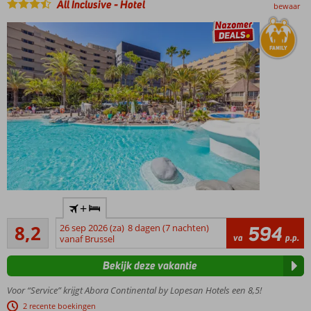
All Inclusive
-
Hotel
bewaar
eigentijdse
animatie
Tip: de
duinen van
Maspalomas
vlak bij
Trendy
+
hotel in het
Zeer goed
hart van
8,2
26 sep 2026 (za)
8 dagen (7 nachten)
594
517
va
p.p.
Playa del
vanaf Brussel
beoordelingen
Ingles, op
Bekijk deze vakantie
loopafstand
van het
Voor “Service” krijgt Abora Continental by Lopesan Hotels een 8,5!
strand
2 recente boekingen