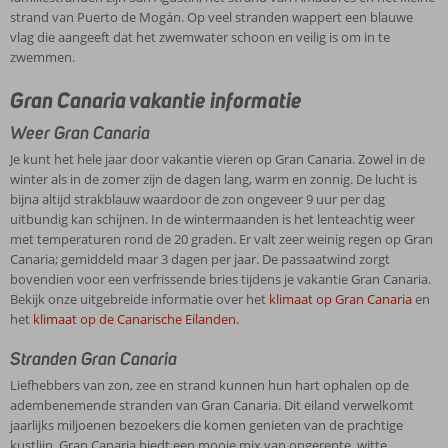
strand van Puerto de Mogán. Op veel stranden wappert een blauwe
vlag die aangeeft dat het zwemwater schoon en veilig is om in te
zwemmen.
Gran Canaria vakantie informatie
Weer Gran Canaria
Je kunt het hele jaar door vakantie vieren op Gran Canaria. Zowel in de
winter als in de zomer zijn de dagen lang, warm en zonnig. De lucht is
bijna altijd strakblauw waardoor de zon ongeveer 9 uur per dag
uitbundig kan schijnen. In de wintermaanden is het lenteachtig weer
met temperaturen rond de 20 graden. Er valt zeer weinig regen op Gran
Canaria; gemiddeld maar 3 dagen per jaar. De passaatwind zorgt
bovendien voor een verfrissende bries tijdens je vakantie Gran Canaria.
Bekijk onze uitgebreide informatie over het
klimaat op Gran Canaria
en
het
klimaat op de Canarische Eilanden
.
Stranden Gran Canaria
Liefhebbers van zon, zee en strand kunnen hun hart ophalen op de
adembenemende stranden van Gran Canaria. Dit eiland verwelkomt
jaarlijks miljoenen bezoekers die komen genieten van de prachtige
kustlijn. Gran Canaria biedt een mooie mix van ongerepte, witte