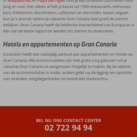
In
Maspalomas
en
Playa del Inglés
vind je een bruisend nachtleven voor
jong en oud. Hier alleen al heb je keuze uit 1500 restaurants, eethuizen,
bars, friettenten, discotheken, cafetaria’s en dansclubs. Naast uitgaan
kun je ’s avonds tijdens je vakantie Gran Canaria heel goed de sterren
bekijken. Gran Canaria heeft de helderste sterrenhemel van Europa en is
één van de beste regio’s ter wereld om sterren te observeren.
Hotels en appartementen op Gran Canaria
Corendon heeft een veelzijdig aanbod aan appartementen en hotels op
Gran Canaria. Alle accommodaties zijn met grote zorg gekozen om je
vakantie Gran Canaria zo aangenaam mogelijk te maken. Bij de selectie
van de accommodaties is onder andere gelet op de ligging ten opzichte
van stranden, eetgelegenheden en eventuele stadscentra.
BEL NU ONS CONTACT CENTER
02 722 94 94