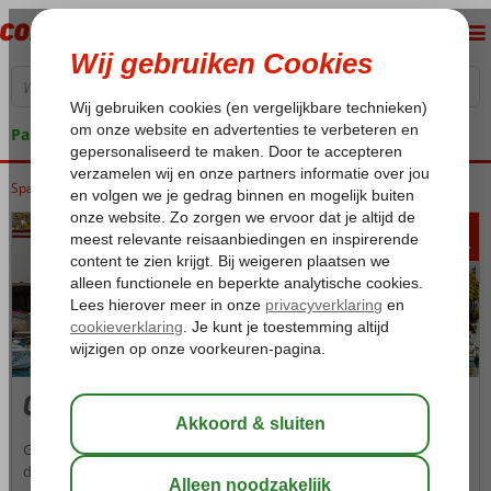
Pakketgarantie
Spanje
Home
Canarische Eilanden
Gran Canaria
267
va
p.p.
Gran Canaria
Gran Canaria is een verrassende vakantiebestemming met idyllische
dorpjes, grillige bergen, bloeiende weiden, vlakke zandstranden en