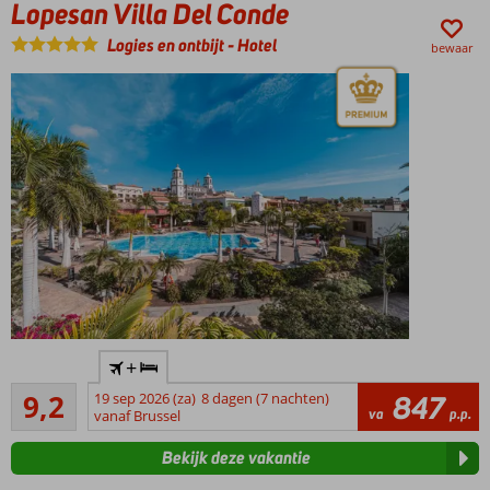
Lopesan Villa Del Conde
strand
Logies en ontbijt
-
Hotel
3-kamer
bewaar
suites tot
wel 6
personen
All
Inclusive
ook
mogelijk
Kwaliteit,
+
service,
Uitstekend
luxe…
9,2
19 sep 2026 (za)
8 dagen (7 nachten)
847
69
va
p.p.
one of a
vanaf Brussel
beoordelingen
kind
Bekijk deze vakantie
Zeer
centraal