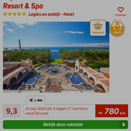
Ontspannen
Resort & Spa
aan het
zwembad
Logies en ontbijt
-
Hotel
bewaar
Een top
+
hotel op
Uitstekend
een
9,3
29 sep 2026 (di)
8 dagen (7 nachten)
780
340
va
p.p.
toplocatie!
vanaf Brussel
beoordelingen
"OM
Bekijk deze vakantie
Spa"