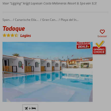
van
Voor “Ligging” krijgt Lopesan Costa Meloneras Resort & Spa een 9,5!
3.500
m2
Een
Todoque
Home
Spanje
Canarische Eilanden
Gran Canaria
Playa del Ingles
tropische
Todoque
tuin vol met
zwembaden
Logies
bewaar
Ook te
boeken
o.b.v.
Halfpension
Only Adult
+
accommodatie;