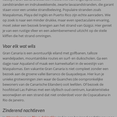
zandstranden en indrukwekkende, zwarte lavazandstranden, die garant
staan voor een unieke strandbeleving. Populaire stranden zoals
Maspalomas, Playa del Inglés en Puerto Rico zijn echte aanraders. Wie
op zoek is naar een minder drukke, maar even spectaculaire ervaring,
moet zeker een bezoek brengen aan het strand van Güigüi. Hier geniet
je van een rustige sfeer en een adembenemend uitzicht op de steile
kliffen die het strand omringen.
Voor elk wat wils
Gran Canaria is een avontuurlijk eiland met golfbanen, talloze
wandelpaden, mountainbike routes en surf- en duikscholen. Ga een
dagje naar Aqualand of maak een kameelsafari in de woestijn van
Maspalomas. Een vakantie Gran Canaria is niet compleet zonder een
bezoek aan de groene vallei Barranco de Guayadeque. Hier kun je
unieke grotwoningen zien waar de Guanches (de oorspronkelijke
bewoners van de Canarische Eilanden) ooit leefden. Of bezoek de
hoofdstad Las Palmas met een idyllisch oud centrum, karakteristieke
woonwijken en een strand dat niet onderdoet voor de Copacabana in
Rio de Janeiro.
Zinderend nachtleven