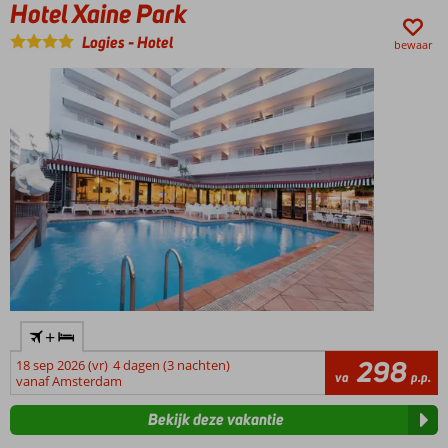
Hotel Xaine Park
Logies
-
Hotel
bewaar
+
298
18 sep 2026 (vr)
4 dagen (3 nachten)
va
p.p.
vanaf Amsterdam
Bekijk deze vakantie