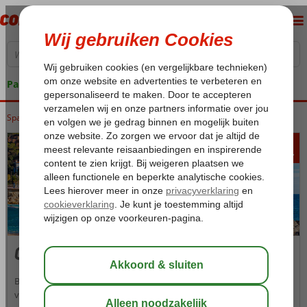
Pakketgarantie
Spanje
Home
Costa Brava
241
va
p.p.
Costa Brava
Breng uw vakantie eens door in het meest noordelijke kustgebied
van Spanje: de Costa Brava. De Spaanse ‘woeste kust’ dankt zijn