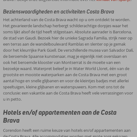
Bezienswaardigheden en activiteiten Costa Brava
Het achterland van de Costa Brava wacht op u om ontdekt te worden.
Het gevarieerde landschap herbergt schilderachtige dorpjes waar het
soms lijkt alsof de tijd heeft stilgestaan. Absolute aanrader is Barcelona,
de stad van Gaudi. Bezoek hier de unieke Sagrada Familia, strijk neer op
een terras aan de wandelboulevard Ramblas en slenter op je gemak
door het kleurrijke Park Güell. De verschillende musea van Salvador Dalí,
de beroemde Spaanse kunstenaar, mag je eigenlijk niet overslaan en
ook het beroemde klooster van Montserrat is de moeite van een
bezoekje waard. Waterpret beleef je in Water World Lloret, één van de
grootste en mooiste waterparken aan de Costa Brava met een groot
aantal hoge en snelle glijbanen en voor de kleintjes badjes met allerlei
speeltuigen, kleine glijbanen en waterspuwers. Kom met ons tot de
conclusie: een vakantie aan de Costa Brava heeft vele verrassingen voor
u in petto.
Hotels en/of appartementen aan de Costa
Brava
Corendon heeft een ruime keuze van hotels en/of appartementen aan
de Costa Brava. Alle accommodaties worden met grote zorg gekozen