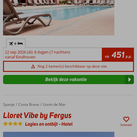
+
22 sep 2026 (di)
8 dagen (7 nachten)
451
va
p.p.
vanaf Eindhoven
Nog 2 kamer(s) beschikbaar op deze site
Bekijk deze vakantie
Spanje
Lloret Vibe by Fergus
Home
Costa Brava
Lloret de Mar
Lloret Vibe by Fergus
Logies en ontbijt
-
Hotel
bewaar