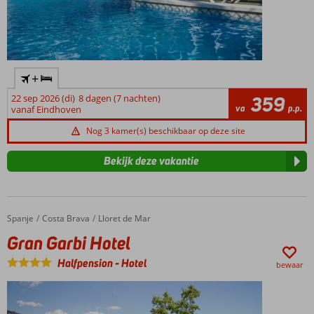
+
22 sep 2026 (di)
8 dagen (7 nachten)
359
va
p.p.
vanaf Eindhoven
Nog 3 kamer(s) beschikbaar op deze site
Bekijk deze vakantie
Spanje
Gran Garbi Hotel
Home
Costa Brava
Lloret de Mar
Gran Garbi Hotel
Halfpension
-
Hotel
bewaar