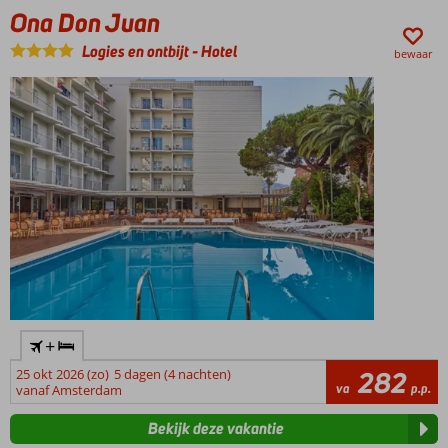
speeltuigen, kleine glijbanen en waterspuwers. Kom met ons tot de
Ona Don Juan
conclusie: een vakantie aan de Costa Brava heeft vele verrassingen
voor u in petto.
Logies en ontbijt
-
Hotel
bewaar
+
25 okt 2026 (zo)
5 dagen (4 nachten)
282
va
p.p.
vanaf Amsterdam
Bekijk deze vakantie