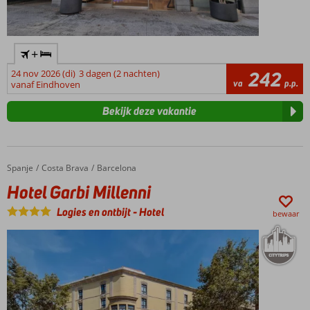
+
24 nov 2026 (di)
3 dagen (2 nachten)
242
va
p.p.
vanaf Eindhoven
Bekijk deze vakantie
Spanje
Hotel Garbi Millenni
Home
Costa Brava
Barcelona
Hotel Garbi Millenni
Logies en ontbijt
-
Hotel
bewaar