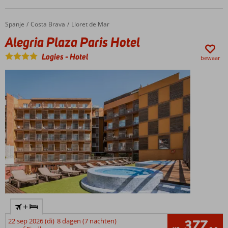
Spanje
Alegria Plaza Paris Hotel
Home
Costa Brava
Lloret de Mar
Alegria Plaza Paris Hotel
Logies
-
Hotel
bewaar
+
22 sep 2026 (di)
8 dagen (7 nachten)
377