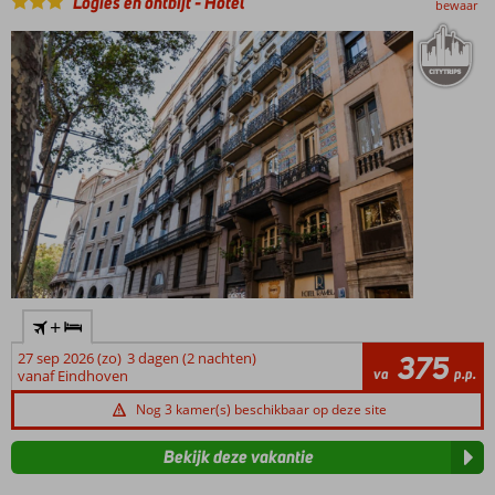
Logies en ontbijt
-
Hotel
bewaar
+
27 sep 2026 (zo)
3 dagen (2 nachten)
375
va
p.p.
vanaf Eindhoven
Nog 3 kamer(s) beschikbaar op deze site
Bekijk deze vakantie