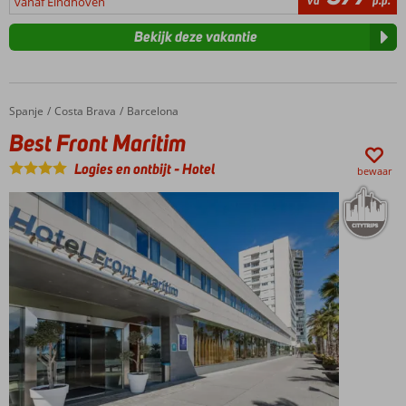
va
p.p.
vanaf Eindhoven
Bekijk deze vakantie
Spanje
Best Front Maritim
Home
Costa Brava
Barcelona
Best Front Maritim
Logies en ontbijt
-
Hotel
bewaar