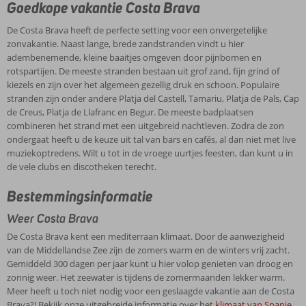
Goedkope vakantie Costa Brava
De Costa Brava heeft de perfecte setting voor een onvergetelijke
zonvakantie. Naast lange, brede zandstranden vindt u hier
adembenemende, kleine baaitjes omgeven door pijnbomen en
rotspartijen. De meeste stranden bestaan uit grof zand, fijn grind of
kiezels en zijn over het algemeen gezellig druk en schoon. Populaire
stranden zijn onder andere Platja del Castell, Tamariu, Platja de Pals, Cap
de Creus, Platja de Llafranc en Begur. De meeste badplaatsen
combineren het strand met een uitgebreid nachtleven. Zodra de zon
ondergaat heeft u de keuze uit tal van bars en cafés, al dan niet met live
muziekoptredens. Wilt u tot in de vroege uurtjes feesten, dan kunt u in
de vele clubs en discotheken terecht.
Bestemmingsinformatie
Weer Costa Brava
De Costa Brava kent een mediterraan klimaat. Door de aanwezigheid
van de Middellandse Zee zijn de zomers warm en de winters vrij zacht.
Gemiddeld 300 dagen per jaar kunt u hier volop genieten van droog en
zonnig weer. Het zeewater is tijdens de zomermaanden lekker warm.
Meer heeft u toch niet nodig voor een geslaagde vakantie aan de Costa
Brava?! Bekijk onze uitgebreide informatie over het
klimaat van Spanje
.