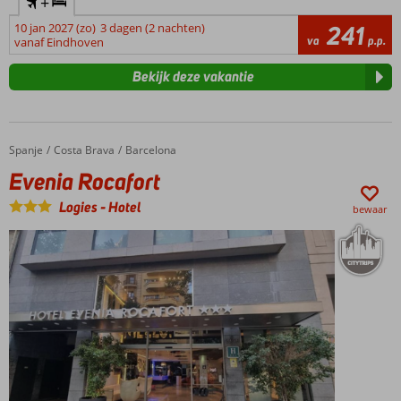
+
10 jan 2027 (zo)
3 dagen (2 nachten)
241
va
p.p.
vanaf Eindhoven
Bekijk deze vakantie
Spanje
Evenia Rocafort
Home
Costa Brava
Barcelona
Evenia Rocafort
Logies
-
Hotel
bewaar