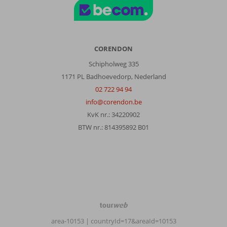
CORENDON
Schipholweg 335
1171 PL Badhoevedorp, Nederland
02 722 94 94
info@corendon.be
KvK nr.: 34220902
BTW nr.: 814395892 B01
TourWeb
©
area-10153
| countryId=17&areaId=10153