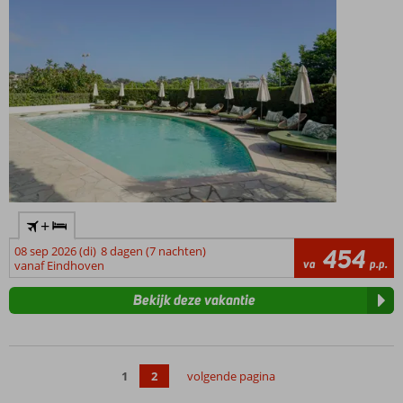
+
08 sep 2026 (di)
8 dagen (7 nachten)
454
va
p.p.
vanaf Eindhoven
Bekijk deze vakantie
1
2
volgende pagina