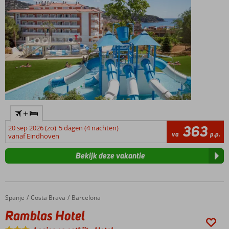
+
363
20 sep 2026 (zo)
5 dagen (4 nachten)
va
p.p.
vanaf Eindhoven
Bekijk deze vakantie
Spanje
Ramblas Hotel
Home
Costa Brava
Barcelona
Ramblas Hotel