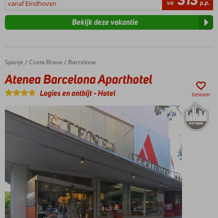
313
va
p.p.
vanaf Eindhoven
Bekijk deze vakantie
Spanje
Atenea Barcelona Aparthotel
Home
Costa Brava
Barcelona
Atenea Barcelona Aparthotel
Logies en ontbijt
-
Hotel
bewaar