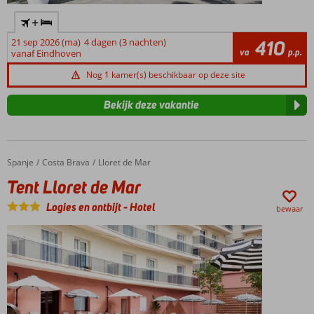
+
21 sep 2026 (ma)
4 dagen (3 nachten)
410
va
p.p.
vanaf Eindhoven
Nog 1 kamer(s) beschikbaar op deze site
Bekijk deze vakantie
Spanje
Tent Lloret de Mar
Home
Costa Brava
Lloret de Mar
Tent Lloret de Mar
Logies en ontbijt
-
Hotel
bewaar