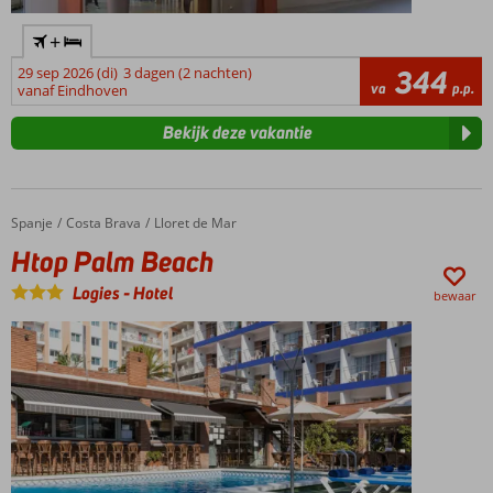
+
29 sep 2026 (di)
3 dagen (2 nachten)
344
va
p.p.
vanaf Eindhoven
Bekijk deze vakantie
Spanje
Htop Palm Beach
Home
Costa Brava
Lloret de Mar
Htop Palm Beach
Logies
-
Hotel
bewaar