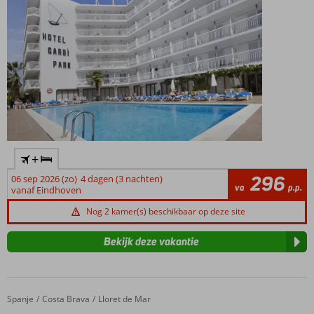
+
296
06 sep 2026 (zo)
4 dagen (3 nachten)
va
p.p.
vanaf Eindhoven
Nog 2 kamer(s) beschikbaar op deze site
Bekijk deze vakantie
Spanje
Hotel Xaine Park
Home
Costa Brava
Lloret de Mar