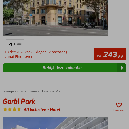
+
13 dec 2026 (zo)
3 dagen (2 nachten)
243
va
p.p.
vanaf Eindhoven
Bekijk deze vakantie
Spanje
Garbi Park
Home
Costa Brava
Lloret de Mar
Garbi Park
All Inclusive
-
Hotel
bewaar