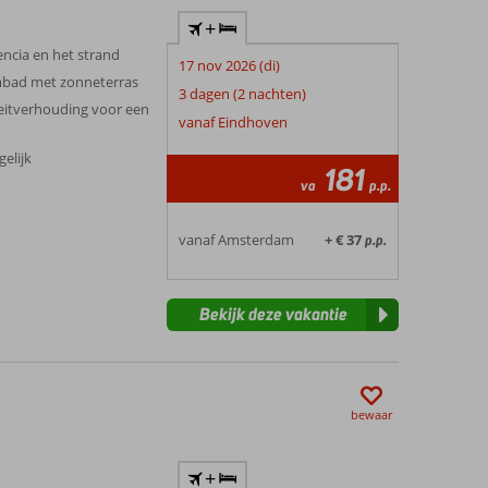
+
lencia en het strand
17 nov 2026 (di)
mbad met zonneterras
3 dagen (2 nachten)
teitverhouding voor een
vanaf Eindhoven
gelijk
181
va
p.p.
vanaf Amsterdam
+ € 37
p.p.
Bekijk deze vakantie
bewaar
+