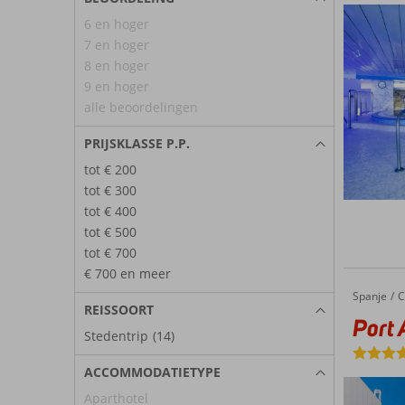
6 en hoger
7 en hoger
8 en hoger
9 en hoger
alle beoordelingen
PRIJSKLASSE P.P.
tot € 200
tot € 300
tot € 400
tot € 500
tot € 700
€ 700 en meer
Spanje
Port Azafata Valencia
Home
C
REISSOORT
Port 
Stedentrip
(14)
ACCOMMODATIETYPE
Aparthotel