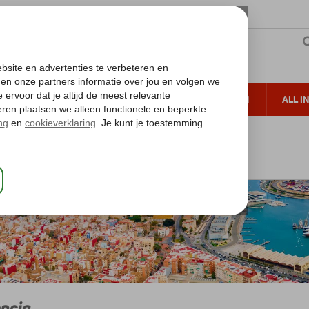
TERZON
ZONVAKANTIES
VERRE REIZEN
ALL I
ueltoeslag
Gratis annuleren*
osta del Azahar
Costa del Azahar
Valencia
ncia