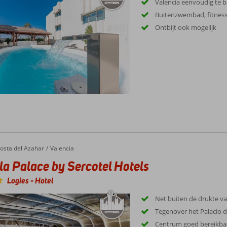
Valencia eenvoudig te 
Buitenzwembad, fitnes
Ontbijt ook mogelijk
osta del Azahar
Valencia
la Palace by Sercotel Hotels
Logies
-
Hotel
Net buiten de drukte va
Tegenover het Palacio 
Centrum goed bereikba