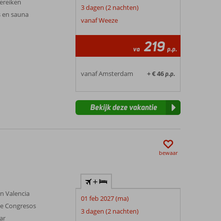
bereiken
3 dagen (2 nachten)
s en sauna
vanaf Weeze
219
va
p.p.
vanaf Amsterdam
+ € 46
p.p.
Bekijk deze vakantie
bewaar
+
n Valencia
01 feb 2027 (ma)
de Congresos
3 dagen (2 nachten)
ar