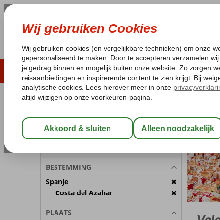
ZOMER 2026
LAST MINUTES
WIN
Pakketgarantie
Laagsteprijsgarantie*
Geen f
REISGEZELSCHAP
Spanje
Home
C
Kamer 1:
2 Personen
Wijzig Reisgezelschap
BESTEMMING
Spanje
Costa del Azahar
PLAATS
Vale