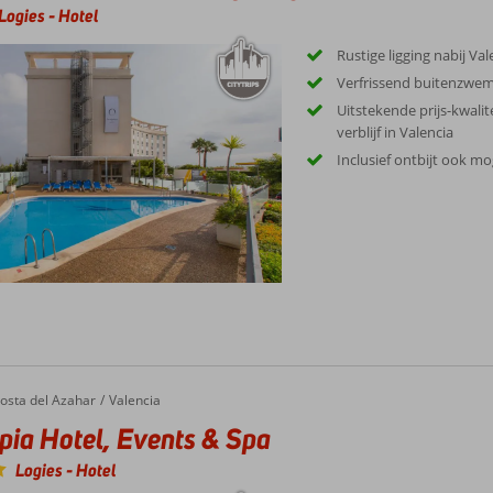
Logies
-
Hotel
Rustige ligging nabij Va
Verfrissend buitenzwe
Uitstekende prijs-kwali
verblijf in Valencia
Inclusief ontbijt ook mo
 Hotel, Events & Spa
osta del Azahar
Valencia
ia Hotel, Events & Spa
Logies
-
Hotel