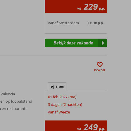
229
va
p.p.
vanaf Amsterdam
+ € 38
p.p.
Bekijk deze vakantie
bewaar
+
 Valencia
01 feb 2027 (ma)
den op loopafstand
3 dagen (2 nachten)
en en restaurants
vanaf Weeze
249
va
p.p.