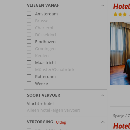
H
las Aren
Hotel
VLIEGEN VANAF
D
Hotel
het cen
Amsterdam
In Valen
Brussel
belangr
Charleroi
opzichte
Düsseldorf
Eindhoven
Groningen
Keulen
Maastricht
Münster/Osnabrück
Rotterdam
Weeze
SOORT VERVOER
Vlucht + hotel
Alleen hotel (eigen vervoer)
Spanje
Hotel Fl
Home
C
VERZORGING
Uitleg
Hotel