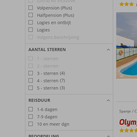
(Ultra) All Inclusive
Volpension (Plus)
Halfpension (Plus)
Logies en ontbijt
Logies
Volgens beschrijving
AANTAL STERREN
1 - sterren
2 - sterren
(4)
3 - sterren
(7)
4 - sterren
(3)
5 - sterren
REISDUUR
1-6 dagen
Spanje
Olympia
Home
C
7-9 dagen
Olymp
10 en meer dgn
BEOORDELING