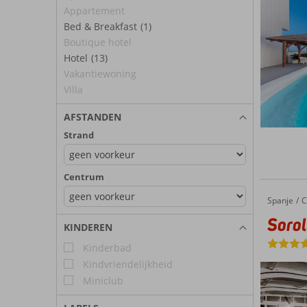
Appartement
Bed & Breakfast
(1)
Boutique hotel
Hotel
(13)
Vakantiewoning
Villa
AFSTANDEN
Strand
Centrum
Spanje
Sorolla Palace by Sercotel Hotels
Home
C
Sorol
KINDEREN
Kinderbad
Kindvriendelijkheid
Miniclub