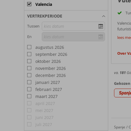
Valencia
Tur
VERTREKPERIODE
Valenci
Tussen
futuris
Goed
gebouwe
En
lees me
strandg
Een vaka
augustus 2026
straatje
Over V
september 2026
Valen
charmant
oktober 2026
bus bere
Weer 
november 2026
va.
181
Goe
december 2026
Valenci
januari 2027
ideaal 
Gekozen 
Bezie
maken V
februari 2027
Spanj
maart 2027
Valenci
april 2027
D
D
mei 2027
D
juni 2027
Valenc
D
juli 2027
D
Spanje
Hotel Vi
Home
C
Valenci