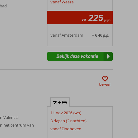
vanaf Weeze
mbad
225
va
p.p.
vanaf Amsterdam
+ € 46
p.p.
Bekijk deze vakantie
bewaar
+
11 nov 2026 (wo)
an Valencia
3 dagen (2 nachten)
an het centrum van
vanaf Eindhoven