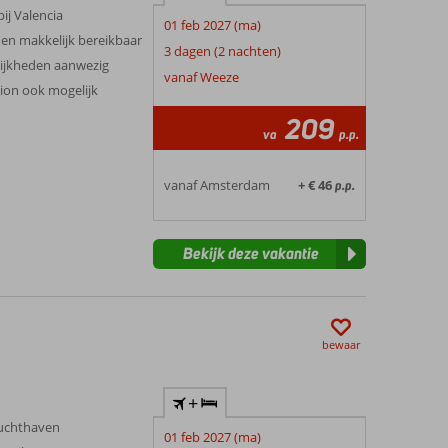
ij Valencia
01 feb 2027 (ma)
 en makkelijk bereikbaar
3 dagen (2 nachten)
ijkheden aanwezig
vanaf Weeze
sion ook mogelijk
209
va
p.p.
vanaf Amsterdam
+ € 46
p.p.
Bekijk deze vakantie
bewaar
+
luchthaven
01 feb 2027 (ma)