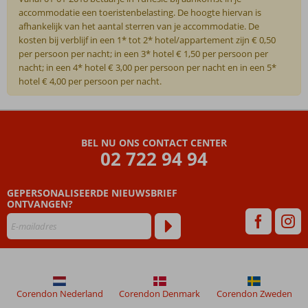
accommodatie een toeristenbelasting. De hoogte hiervan is
afhankelijk van het aantal sterren van je accommodatie. De
kosten bij verblijf in een 1* tot 2* hotel/appartement zijn € 0,50
per persoon per nacht; in een 3* hotel € 1,50 per persoon per
nacht; in een 4* hotel € 3,00 per persoon per nacht en in een 5*
hotel € 4,00 per persoon per nacht.
De
beoordelingen
zijn
BEL NU ONS CONTACT CENTER
door
02 722 94 94
onze
klanten
geschreven
GEPERSONALISEERDE NIEUWSBRIEF
na
ONTVANGEN?
hun
verblijf
in
Cedriana
Hotel
Corendon Nederland
Corendon Denmark
Corendon Zweden
Beoordelingen