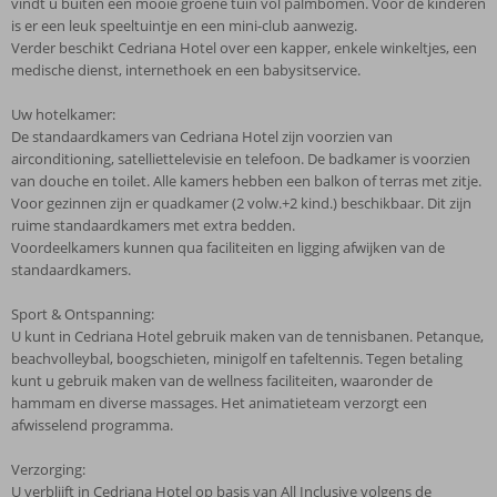
vindt u buiten een mooie groene tuin vol palmbomen. Voor de kinderen
is er een leuk speeltuintje en een mini-club aanwezig.
Verder beschikt Cedriana Hotel over een kapper, enkele winkeltjes, een
medische dienst, internethoek en een babysitservice.
Uw hotelkamer:
De standaardkamers van Cedriana Hotel zijn voorzien van
airconditioning, satelliettelevisie en telefoon. De badkamer is voorzien
van douche en toilet. Alle kamers hebben een balkon of terras met zitje.
Voor gezinnen zijn er quadkamer (2 volw.+2 kind.) beschikbaar. Dit zijn
ruime standaardkamers met extra bedden.
Voordeelkamers kunnen qua faciliteiten en ligging afwijken van de
standaardkamers.
Sport & Ontspanning:
U kunt in Cedriana Hotel gebruik maken van de tennisbanen. Petanque,
beachvolleybal, boogschieten, minigolf en tafeltennis. Tegen betaling
kunt u gebruik maken van de wellness faciliteiten, waaronder de
hammam en diverse massages. Het animatieteam verzorgt een
afwisselend programma.
Verzorging:
U verblijft in Cedriana Hotel op basis van All Inclusive volgens de