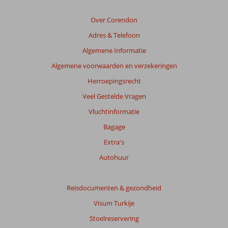
die
ouder
Over Corendon
zijn
Adres & Telefoon
dan
48
Algemene Informatie
maanden
Algemene voorwaarden en verzekeringen
worden
niet
Herroepingsrecht
meer
Veel Gestelde Vragen
weergegeven
om
Vluchtinformatie
de
Bagage
relevantie
van
Extra's
de
Autohuur
getoonde
beoordelingen
te
Reisdocumenten & gezondheid
garanderen.
Meer
Visum Turkije
info
Stoelreservering
over