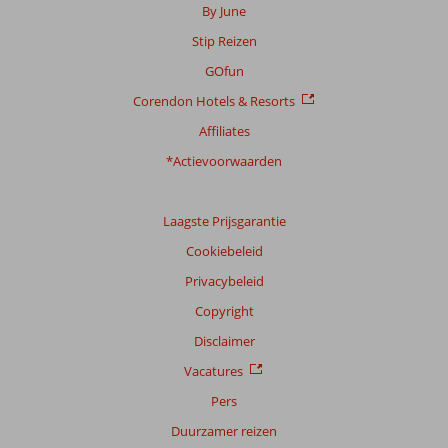
onze
By June
beoordelingen.
Stip Reizen
GOfun
Corendon Hotels & Resorts
Affiliates
*Actievoorwaarden
Laagste Prijsgarantie
Cookiebeleid
Privacybeleid
Copyright
Disclaimer
Vacatures
Pers
Duurzamer reizen