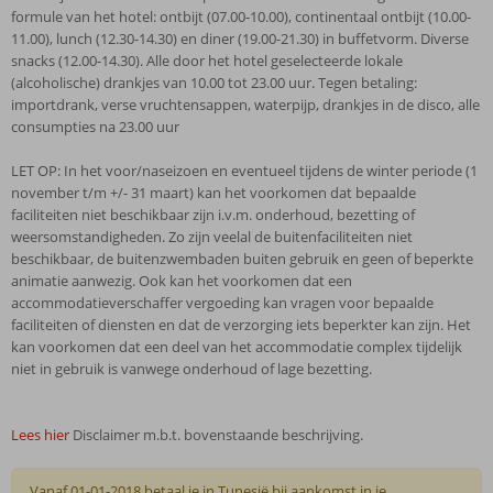
formule van het hotel: ontbijt (07.00-10.00), continentaal ontbijt (10.00-
11.00), lunch (12.30-14.30) en diner (19.00-21.30) in buffetvorm. Diverse
snacks (12.00-14.30). Alle door het hotel geselecteerde lokale
(alcoholische) drankjes van 10.00 tot 23.00 uur. Tegen betaling:
importdrank, verse vruchtensappen, waterpijp, drankjes in de disco, alle
consumpties na 23.00 uur
LET OP: In het voor/naseizoen en eventueel tijdens de winter periode (1
november t/m +/- 31 maart) kan het voorkomen dat bepaalde
faciliteiten niet beschikbaar zijn i.v.m. onderhoud, bezetting of
weersomstandigheden. Zo zijn veelal de buitenfaciliteiten niet
beschikbaar, de buitenzwembaden buiten gebruik en geen of beperkte
animatie aanwezig. Ook kan het voorkomen dat een
accommodatieverschaffer vergoeding kan vragen voor bepaalde
faciliteiten of diensten en dat de verzorging iets beperkter kan zijn. Het
kan voorkomen dat een deel van het accommodatie complex tijdelijk
niet in gebruik is vanwege onderhoud of lage bezetting.
Lees hier
Disclaimer m.b.t. bovenstaande beschrijving.
Vanaf 01-01-2018 betaal je in Tunesië bij aankomst in je