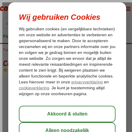
Pakketgarantie
Tunesië
Home
Golf van Djerba
Djerba
Cedriana Hotel
Cedriana Hotel
All Inclusive
-
Hotel