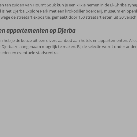
Even ten zuiden van Houmt Souk kun je een kijkje nemen in de El-Ghriba syna
 is het Djerba Explore Park met een krokodillenboerderij, museum en open
ege de streetart expositie, gemaakt door 150 straatartiesten uit 30 verschi
en appartementen op Djerba
n heb je de keuze uit een divers aanbod aan hotels en appartementen. All
 Djerba zo aangenaam mogelijk te maken. Bij de selectie wordt onder andere
heden en eventuele stadscentra.