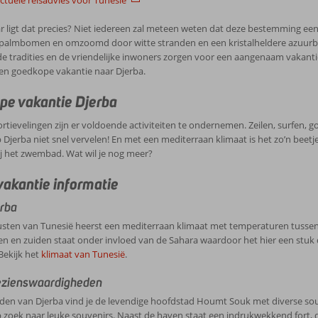
actuele reisadvies voor Tunesië
r ligt dat precies? Niet iedereen zal meteen weten dat deze bestemming een
palmbomen en omzoomd door witte stranden en een kristalheldere azuurblau
tradities en de vriendelijke inwoners zorgen voor een aangenaam vakantiev
en goedkope vakantie naar Djerba.
e vakantie Djerba
rtievelingen zijn er voldoende activiteiten te ondernemen. Zeilen, surfen, gol
 Djerba niet snel vervelen! En met een mediterraan klimaat is het zo’n beet
ij het zwembad. Wat wil je nog meer?
vakantie informatie
rba
sten van Tunesië heerst een mediterraan klimaat met temperaturen tussen 
en en zuiden staat onder invloed van de Sahara waardoor het hier een stuk 
Bekijk het
klimaat van Tunesië
.
ezienswaardigheden
den van Djerba vind je de levendige hoofdstad Houmt Souk met diverse souk
p zoek naar leuke souvenirs. Naast de haven staat een indrukwekkend fort,