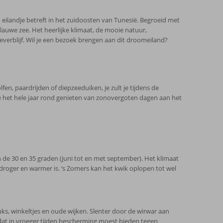
 eilandje betreft in het zuidoosten van Tunesië. Begroeid met
we zee. Het heerlijke klimaat, de mooie natuur,
erblijf. Wil je een bezoek brengen aan dit droomeiland?
fen, paardrijden of diepzeeduiken, je zult je tijdens de
je het hele jaar rond genieten van zonovergoten dagen aan het
de 30 en 35 graden (juni tot en met september). Het klimaat
droger en warmer is. ‘s Zomers kan het kwik oplopen tot wel
s, winkeltjes en oude wijken. Slenter door de wirwar aan
 dat in vroeger tijden bescherming moest bieden tegen