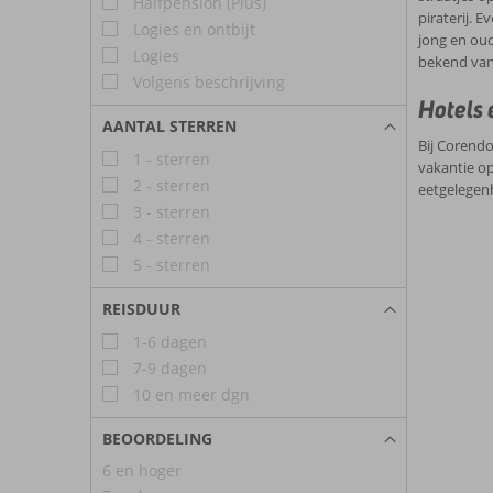
Halfpension (Plus)
piraterij. 
Logies en ontbijt
jong en oud
Logies
bekend vanw
Volgens beschrijving
Hotels 
AANTAL STERREN
Bij Corendo
1 - sterren
vakantie op
2 - sterren
eetgelegen
3 - sterren
4 - sterren
5 - sterren
REISDUUR
1-6 dagen
7-9 dagen
10 en meer dgn
BEOORDELING
6 en hoger