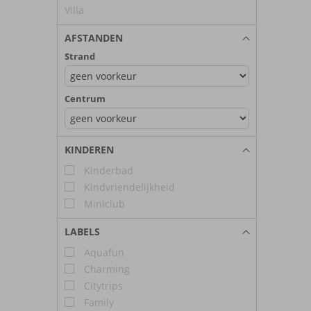
Villa
AFSTANDEN
Strand
Centrum
KINDEREN
Kinderbad
Kindvriendelijkheid
Miniclub
LABELS
Aquafun
Charming
Citytrips
Family