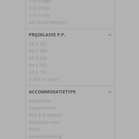
7 en hoger
8 en hoger
9 en hoger
alle beoordelingen
PRIJSKLASSE P.P.
tot € 200
tot € 300
tot € 400
tot € 500
tot € 700
€ 700 en meer
ACCOMMODATIETYPE
Aparthotel
Appartement
Bed & Breakfast
Boutique hotel
Hotel
Vakantiewoning