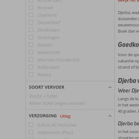
Amsterdam
Bekijk het 
Brussel
Djerba, waa
Charleroi
duizenden 
Düsseldorf
eeuwenoude 
Eindhoven
Boek dan e
Groningen
Goedkop
Keulen
Maastricht
Voor de spo
Münster/Osnabrück
vakantie op
Rotterdam
strand of b
Weeze
Djerba 
SOORT VERVOER
Weer Dje
Vlucht + hotel
Langs de ku
Alleen hotel (eigen vervoer)
in het west
40 graden. 
VERZORGING
Uitleg
Djerba b
(Ultra) All Inclusive
In het noor
Volpension (Plus)
straatjes o