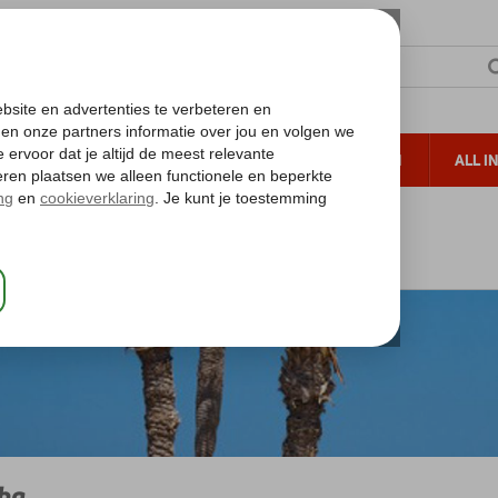
TERZON
ZONVAKANTIES
VERRE REIZEN
ALL I
ueltoeslag
Gratis annuleren*
Golf van Djerba
Djerba
ba