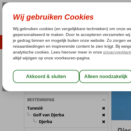
ZOMER 2026
LAST MINUTES
WIN
Pakketgarantie
Laagsteprijsgarantie*
Geen f
REISGEZELSCHAP
Tunesië
Home
Kamer 1:
2 Personen
Wijzig Reisgezelschap
BESTEMMING
Tunesië
Golf van Djerba
Djerba
Djer