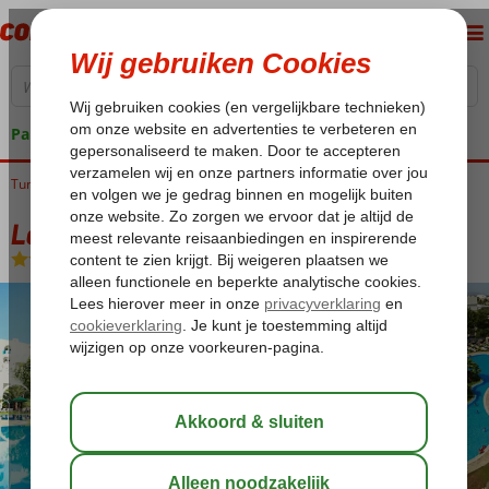
Pakketgarantie
Tunesië
Home
Golf van Hammamet
Hammamet
Lella Baya & Thalasso
Lella Baya & Thalasso
All Inclusive
-
Hotel