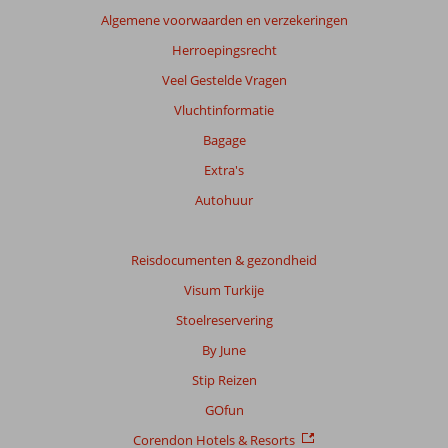
dan
Algemene voorwaarden en verzekeringen
48
maanden
Herroepingsrecht
worden
Veel Gestelde Vragen
niet
meer
Vluchtinformatie
weergegeven
Bagage
om
de
Extra's
relevantie
Autohuur
van
de
getoonde
Reisdocumenten & gezondheid
beoordelingen
te
Visum Turkije
garanderen.
Stoelreservering
Meer
info
By June
over
Stip Reizen
onze
beoordelingen.
GOfun
Corendon Hotels & Resorts