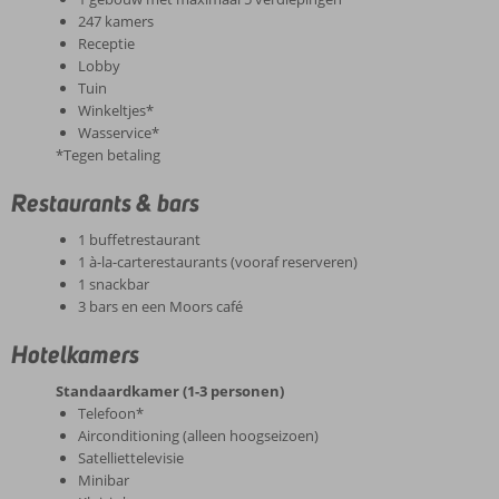
247 kamers
Receptie
Lobby
Tuin
Winkeltjes*
Wasservice*
*Tegen betaling
Restaurants & bars
1 buffetrestaurant
1 à-la-carterestaurants (vooraf reserveren)
1 snackbar
3 bars en een Moors café
Hotelkamers
Standaardkamer (1-3 personen)
Telefoon*
Airconditioning (alleen hoogseizoen)
Satelliettelevisie
Minibar