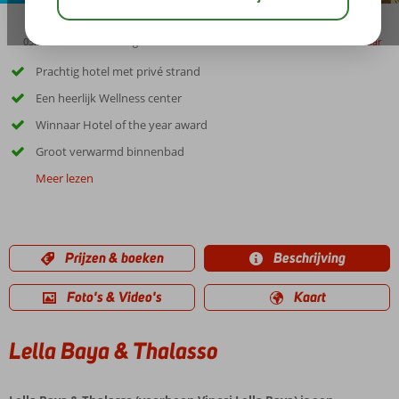
03:00
00:45
aug 32°
C
delen
bewaar
Prachtig hotel met privé strand
Een heerlijk Wellness center
Winnaar Hotel of the year award
Groot verwarmd binnenbad
Meer lezen
Prijzen & boeken
Beschrijving
Foto's & Video's
Kaart
Lella Baya & Thalasso