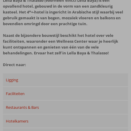
Lella Baya & Thalasso (voorheen Vincci Lella Baya) is een
opvallend hotel, gebouwd in de vorm van een zandkleurig
kasteel. Het 4*+-hotel is ingericht in Arabische stijl waarbij veel
gebruik gemaakt is van bogen, mozaïek vloeren en balkons en
bovendien omringd door een prachtige tuin.
Naast de bijzondere bouwstijl beschikt het hotel over vele
faciliteiten, waaronder een Wellness Center waar je heerlijk
kunt ontspannen en genieten van één van de vele
behandelingen. Ervaar het zelf in Lella Baya & Thalasso!
Direct naar:
Ligging
Faciliteiten
Restaurants & Bars
Hotelkamers