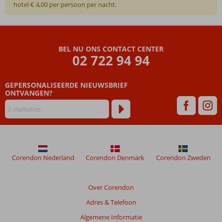
hotel € 4,00 per persoon per nacht.
De
beoordelingen
zijn
BEL NU ONS CONTACT CENTER
door
02 722 94 94
onze
klanten
geschreven
GEPERSONALISEERDE NIEUWSBRIEF
na
ONTVANGEN?
hun
verblijf
in
Lella
Baya
&
Corendon Nederland
Corendon Denmark
Corendon Zweden
Thalasso
Beoordelingen
Over Corendon
die
Adres & Telefoon
ouder
zijn
Algemene Informatie