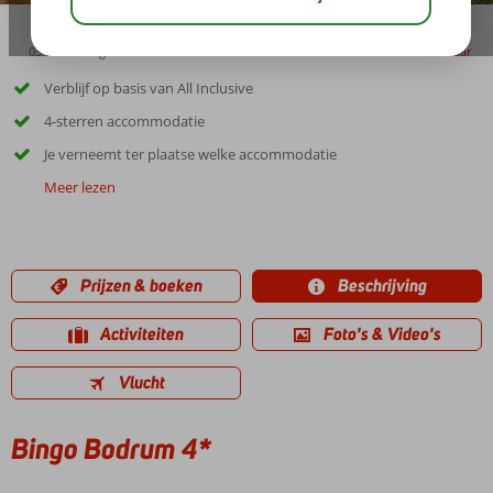
03:30
aug 31°
C
delen
bewaar
Verblijf op basis van All Inclusive
4-sterren accommodatie
Je verneemt ter plaatse welke accommodatie
Meer lezen
Prijzen & boeken
Beschrijving
Activiteiten
Foto's & Video's
Vlucht
Bingo Bodrum 4*