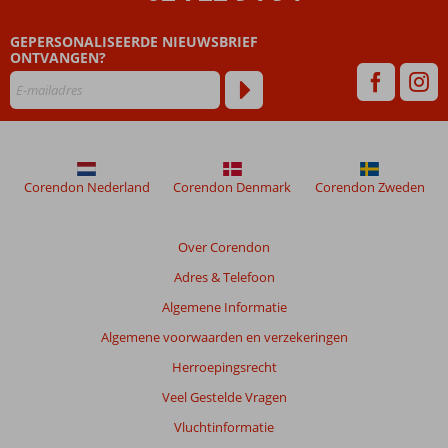
ouder
zijn
GEPERSONALISEERDE NIEUWSBRIEF
dan
ONTVANGEN?
48
maanden
worden
niet
meer
weergegeven
om
Corendon Nederland
Corendon Denmark
Corendon Zweden
de
relevantie
van
Over Corendon
de
Adres & Telefoon
getoonde
beoordelingen
Algemene Informatie
te
Algemene voorwaarden en verzekeringen
garanderen.
Meer
Herroepingsrecht
info
Veel Gestelde Vragen
over
onze
Vluchtinformatie
beoordelingen.