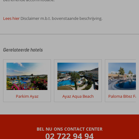
Lees hier
Disclaimer m.b.t. bovenstaande beschrijving.
De
beoordelingen
zijn
door
Gerelateerde hotels
onze
klanten
geschreven
na
hun
verblijf
in
Parkim Ayaz
Ayaz Aqua Beach
Bingo
Bodrum
4*
Beoordelingen
BEL NU ONS CONTACT CENTER
die
02 722 94 94