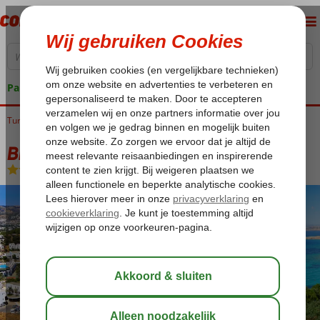
Pakketgarantie
Turkije
Home
Egeische kust
Bodrum
Bingoreizen Bodrum
Bingo Bodrum 4*
Bingo Bodrum 4*
All Inclusive
-
Hotel