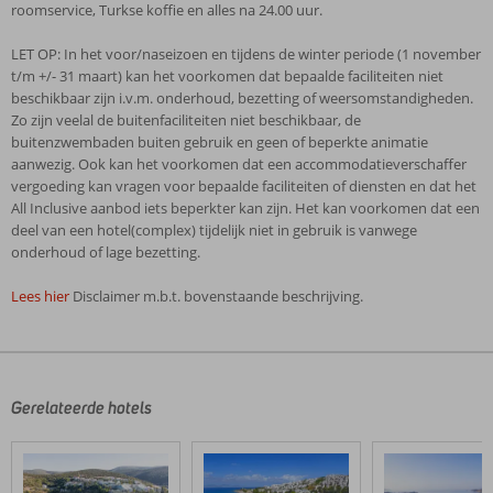
roomservice, Turkse koffie en alles na 24.00 uur.
LET OP: In het voor/naseizoen en tijdens de winter periode (1 november
t/m +/- 31 maart) kan het voorkomen dat bepaalde faciliteiten niet
beschikbaar zijn i.v.m. onderhoud, bezetting of weersomstandigheden.
Zo zijn veelal de buitenfaciliteiten niet beschikbaar, de
buitenzwembaden buiten gebruik en geen of beperkte animatie
aanwezig. Ook kan het voorkomen dat een accommodatieverschaffer
vergoeding kan vragen voor bepaalde faciliteiten of diensten en dat het
All Inclusive aanbod iets beperkter kan zijn. Het kan voorkomen dat een
deel van een hotel(complex) tijdelijk niet in gebruik is vanwege
onderhoud of lage bezetting.
Lees hier
Disclaimer m.b.t. bovenstaande beschrijving.
De
beoordelingen
zijn
door
Gerelateerde hotels
onze
klanten
geschreven