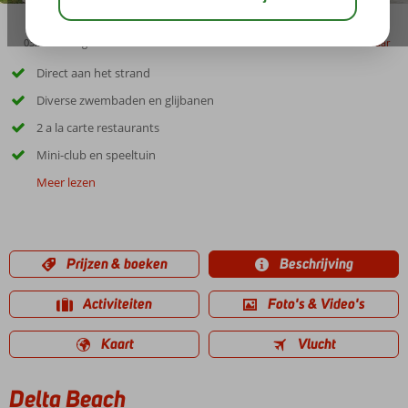
03:30
aug 31°
C
delen
bewaar
Direct aan het strand
Diverse zwembaden en glijbanen
2 a la carte restaurants
Mini-club en speeltuin
Meer lezen
Prijzen & boeken
Beschrijving
Activiteiten
Foto's & Video's
Kaart
Vlucht
Delta Beach