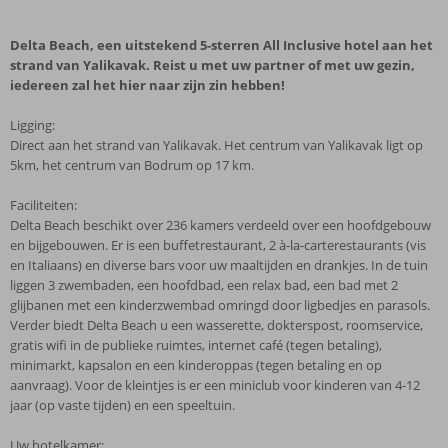
Delta Beach, een uitstekend 5-sterren All Inclusive hotel aan het
strand van Yalikavak. Reist u met uw partner of met uw gezin,
iedereen zal het hier naar zijn zin hebben!
Ligging:
Direct aan het strand van Yalikavak. Het centrum van Yalikavak ligt op
5km, het centrum van Bodrum op 17 km.
Faciliteiten:
Delta Beach beschikt over 236 kamers verdeeld over een hoofdgebouw
en bijgebouwen. Er is een buffetrestaurant, 2 à-la-carterestaurants (vis
en Italiaans) en diverse bars voor uw maaltijden en drankjes. In de tuin
liggen 3 zwembaden, een hoofdbad, een relax bad, een bad met 2
glijbanen met een kinderzwembad omringd door ligbedjes en parasols.
Verder biedt Delta Beach u een wasserette, dokterspost, roomservice,
gratis wifi in de publieke ruimtes, internet café (tegen betaling),
minimarkt, kapsalon en een kinderoppas (tegen betaling en op
aanvraag). Voor de kleintjes is er een miniclub voor kinderen van 4-12
jaar (op vaste tijden) en een speeltuin.
Uw hotelkamer: