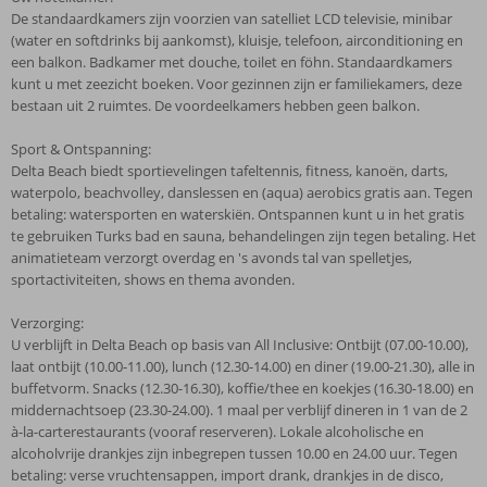
De standaardkamers zijn voorzien van satelliet LCD televisie, minibar
(water en softdrinks bij aankomst), kluisje, telefoon, airconditioning en
een balkon. Badkamer met douche, toilet en föhn. Standaardkamers
kunt u met zeezicht boeken. Voor gezinnen zijn er familiekamers, deze
bestaan uit 2 ruimtes. De voordeelkamers hebben geen balkon.
Sport & Ontspanning:
Delta Beach biedt sportievelingen tafeltennis, fitness, kanoën, darts,
waterpolo, beachvolley, danslessen en (aqua) aerobics gratis aan. Tegen
betaling: watersporten en waterskiën. Ontspannen kunt u in het gratis
te gebruiken Turks bad en sauna, behandelingen zijn tegen betaling. Het
animatieteam verzorgt overdag en 's avonds tal van spelletjes,
sportactiviteiten, shows en thema avonden.
Verzorging:
U verblijft in Delta Beach op basis van All Inclusive: Ontbijt (07.00-10.00),
laat ontbijt (10.00-11.00), lunch (12.30-14.00) en diner (19.00-21.30), alle in
buffetvorm. Snacks (12.30-16.30), koffie/thee en koekjes (16.30-18.00) en
middernachtsoep (23.30-24.00). 1 maal per verblijf dineren in 1 van de 2
à-la-carterestaurants (vooraf reserveren). Lokale alcoholische en
alcoholvrije drankjes zijn inbegrepen tussen 10.00 en 24.00 uur. Tegen
betaling: verse vruchtensappen, import drank, drankjes in de disco,