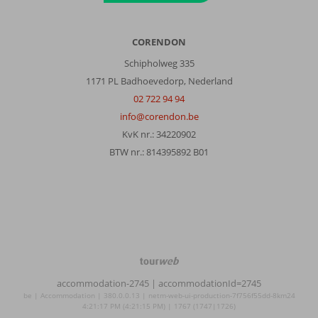
CORENDON
Schipholweg 335
1171 PL Badhoevedorp, Nederland
02 722 94 94
info@corendon.be
KvK nr.: 34220902
BTW nr.: 814395892 B01
TourWeb
©
accommodation-2745
| accommodationId=2745
NetMatch
be | Accommodation | 380.0.0.13 | netm-web-ui-production-7f756f55dd-8km24
4:21:17 PM (4:21:15 PM) | 1767 (1747|1726)