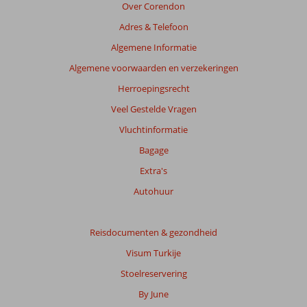
de
Over Corendon
getoonde
Adres & Telefoon
beoordelingen
te
Algemene Informatie
garanderen.
Algemene voorwaarden en verzekeringen
Meer
info
Herroepingsrecht
over
Veel Gestelde Vragen
onze
beoordelingen.
Vluchtinformatie
Bagage
Extra's
Autohuur
Reisdocumenten & gezondheid
Visum Turkije
Stoelreservering
By June