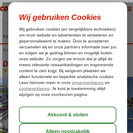
Pakketgarantie
Turkije
Home
Egeische kust
Bodrum
Yalikavak
Delta Beach
Delta Beach
All Inclusive
-
Hotel