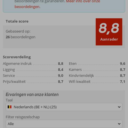
beoordelingen te garanderen.
Meer info over onze
beoordelingen.
Totale score
8,8
Gebaseerd op:
26
beoordelingen
Aanrader
Scoreverdeling
Algemene indruk
8,8
Eten
9,6
Ligging
8,4
Kamers
8,7
Service
9,0
Kindvriendelijk
8,7
Prijs/kwaliteit
8,7
Wifi kwaliteit
7,1
Ervaringen van onze klanten
Taal
Nederlands (BE + NL) (25)
Filter reisgezelschap
Alle