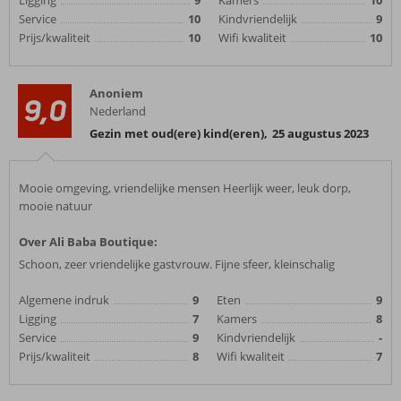
Ligging
9
Kamers
10
Service
10
Kindvriendelijk
9
Prijs/kwaliteit
10
Wifi kwaliteit
10
Anoniem
9,0
Nederland
Gezin met oud(ere) kind(eren)
,
25 augustus 2023
Mooie omgeving, vriendelijke mensen Heerlijk weer, leuk dorp,
mooie natuur
Over Ali Baba Boutique:
Schoon, zeer vriendelijke gastvrouw. Fijne sfeer, kleinschalig
Algemene indruk
9
Eten
9
Ligging
7
Kamers
8
Service
9
Kindvriendelijk
-
Prijs/kwaliteit
8
Wifi kwaliteit
7