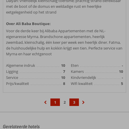
Dalyan: vriendelijk kleinschalig toerisme; prachtig strand bereikbaar
met de boot of de domus en weldadige rust en heerlijke
eetgelegenheid op het strand
Over Ali Baba Boutique:
Voor de derde keer bij Alibaba Appartementen met de NL-
eigenaresse Myrna. Brandschone appartementen, heerlijk
zwembad, kleinschalig, één keer per week een heerlijk diner. Fatma,
de huishoudelijke hulp en kokkin krijgt een tien. Perfecte service van
Myrna en haar echtgenoot
Algemene indruk
10
Eten
-
Ligging
7
Kamers
10
Service
10
Kindvriendelijk
-
Prijs/kwaliteit
8
Wifi kwaliteit
5
1
2
3
‹
›
Gerelateerde hotels