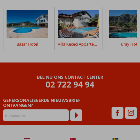
Basar Hotel
Villa Kececi Appartementen
Turay Hote
BEL NU ONS CONTACT CENTER
02 722 94 94
GEPERSONALISEERDE NIEUWSBRIEF
ONTVANGEN?