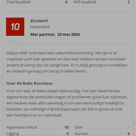
Prijs/kwaliteit
6
Wifi kwaliteit
2
Elizabeth
10
Nederland
Met partner
,
23 mei 2024
Dalyan blijft onze favoriete vakantiebestemming. We zijn er al
ongeveer acht keer geweest en elke keer hebben we een compleet
andere ervaring dan de vorige keer. Er is altijd genoeg te ontdekken
en redenen genoeg om terug te willen keren.
Over Ali Baba Boutique:
Voor ons was Ali Baba ideaal: kleinschalig, met een Nederlandse
eigenaresse die eventuele vragen of problemen goed kan oplossen,
een keuken waar alles aanwezig is om een eenvoudige maaltijd te
bereiden, en volledige vrijheid.Daarnaast ziet het er goed uit met
een heerlijke tuin en zwembad.
Algemene indruk
10
Eten
-
Ligging
9
Kamers
9