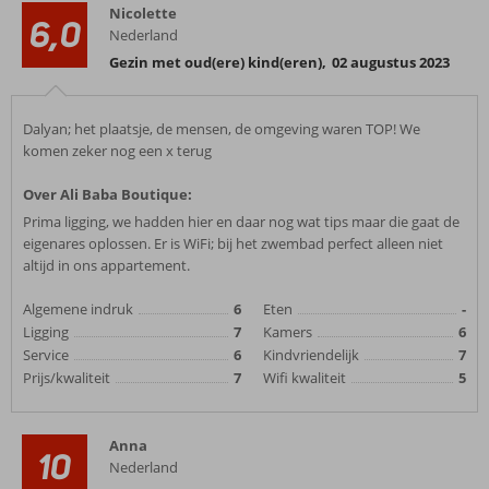
Nicolette
6,0
Nederland
Gezin met oud(ere) kind(eren)
,
02 augustus 2023
Dalyan; het plaatsje, de mensen, de omgeving waren TOP! We
komen zeker nog een x terug
Over Ali Baba Boutique:
Prima ligging, we hadden hier en daar nog wat tips maar die gaat de
eigenares oplossen. Er is WiFi; bij het zwembad perfect alleen niet
altijd in ons appartement.
Algemene indruk
6
Eten
-
Ligging
7
Kamers
6
Service
6
Kindvriendelijk
7
Prijs/kwaliteit
7
Wifi kwaliteit
5
Anna
10
Nederland