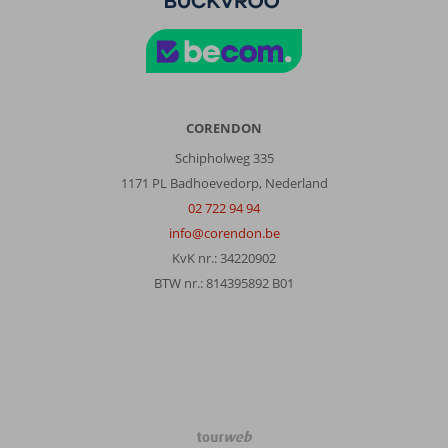
CORENDON
Schipholweg 335
1171 PL Badhoevedorp, Nederland
02 722 94 94
info@corendon.be
KvK nr.: 34220902
BTW nr.: 814395892 B01
TourWeb