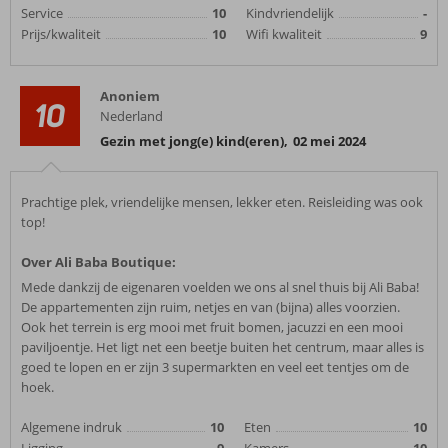
Service
10
Kindvriendelijk
-
Prijs/kwaliteit
10
Wifi kwaliteit
9
Anoniem
10
Nederland
Gezin met jong(e) kind(eren)
,
02 mei 2024
Prachtige plek, vriendelijke mensen, lekker eten. Reisleiding was ook
top!
Over Ali Baba Boutique:
Mede dankzij de eigenaren voelden we ons al snel thuis bij Ali Baba!
De appartementen zijn ruim, netjes en van (bijna) alles voorzien.
Ook het terrein is erg mooi met fruit bomen, jacuzzi en een mooi
paviljoentje. Het ligt net een beetje buiten het centrum, maar alles is
goed te lopen en er zijn 3 supermarkten en veel eet tentjes om de
hoek.
Algemene indruk
10
Eten
10