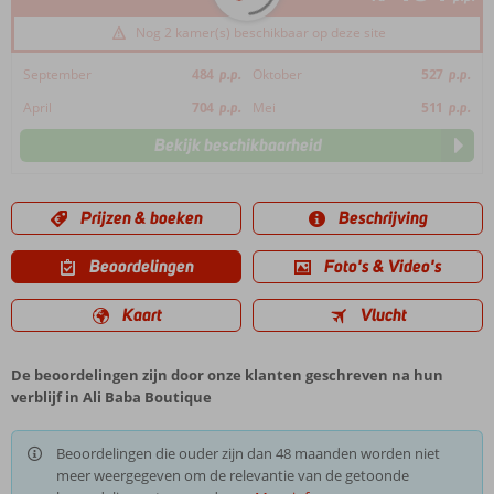
Nog 2 kamer(s) beschikbaar op deze site
September
484
p.p.
Oktober
527
p.p.
April
704
p.p.
Mei
511
p.p.
Bekijk beschikbaarheid
Prijzen & boeken
Beschrijving
Beoordelingen
Foto's & Video's
Kaart
Vlucht
De beoordelingen zijn door onze klanten geschreven na hun
verblijf in Ali Baba Boutique
Beoordelingen die ouder zijn dan 48 maanden worden niet
meer weergegeven om de relevantie van de getoonde