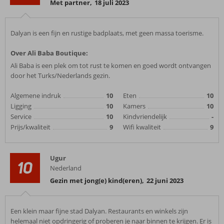
Met partner
,
18 juli 2023
Dalyan is een fijn en rustige badplaats, met geen massa toerisme.
Over Ali Baba Boutique:
Ali Baba is een plek om tot rust te komen en goed wordt ontvangen
door het Turks/Nederlands gezin.
Algemene indruk
10
Eten
10
Ligging
10
Kamers
10
Service
10
Kindvriendelijk
-
Prijs/kwaliteit
9
Wifi kwaliteit
9
Ugur
10
Nederland
Gezin met jong(e) kind(eren)
,
22 juni 2023
Een klein maar fijne stad Dalyan. Restaurants en winkels zijn
helemaal niet opdringerig of proberen je naar binnen te krijgen. Er is