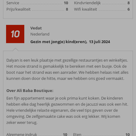
Service
10
Kindvriendelijk
8
Prijs/kwaliteit
8
Wifi kwaliteit
6
Vedat
10
Nederland
Gezin met jong(e) kind(eren)
,
13 juli 2024
Dalyan is een leuk plaatsje met gezellige restaurantjes en winkeltjes.
Het mooie strand is gemakkelijk te bereiken met een busje. Ook de
boot naar het strand was een aanrader. We hebben helaas niet alles
kunnen doen door de hitte, maar we hebben ons goed vermaakt.
Over Ali Baba Boutique:
Een fijn appartement waar je ook prima kunt koken. De kinderen
hebben elke dag heerlijk gezwommen en de jacuzzi was ook een hit.
Hele vriendelijke relaxte eigenaren, die veel tips geven over de
omgeving. De zelfgemaakte cake was ook erg lekker. Wij komen
zeker weer terug.
Algemene indruk
10
Eten
10