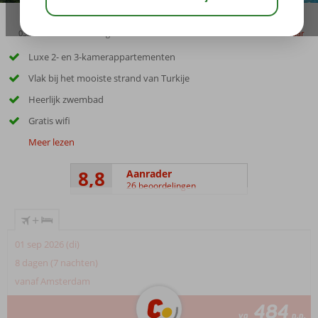
03:30
00:45
aug 33°
C
delen
bewaar
Luxe 2- en 3-kamerappartementen
Vlak bij het mooiste strand van Turkije
Heerlijk zwembad
Gratis wifi
Meer lezen
8,8
Aanrader
26 beoordelingen
+
01 sep 2026 (di)
8 dagen (7 nachten)
vanaf Amsterdam
484
va
p.p.