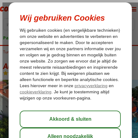
Pakketgarantie
Turkije
Home
Egeische kust
Dalyan
Ali Baba Boutique
Ali Baba Boutique
Logies
-
Appartement