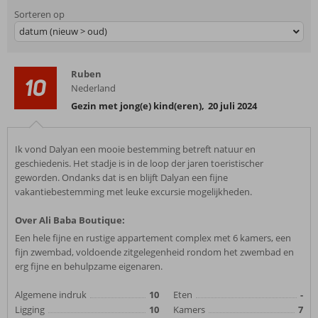
Sorteren op
datum (nieuw > oud)
Ruben
10
Nederland
Gezin met jong(e) kind(eren)
,
20 juli 2024
Ik vond Dalyan een mooie bestemming betreft natuur en
geschiedenis. Het stadje is in de loop der jaren toeristischer
geworden. Ondanks dat is en blijft Dalyan een fijne
vakantiebestemming met leuke excursie mogelijkheden.
Over Ali Baba Boutique:
Een hele fijne en rustige appartement complex met 6 kamers, een
fijn zwembad, voldoende zitgelegenheid rondom het zwembad en
erg fijne en behulpzame eigenaren.
Algemene indruk
10
Eten
-
Ligging
10
Kamers
7