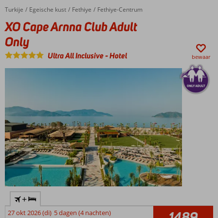
3
Turkije
XO Cape Arnna Club Adult Only
Home
Egeische kust
Fethiye
Fethiye-Centrum
prachtige
XO Cape Arnna Club Adult
privé
baaien
Only
Voor
Ultra All Inclusive
-
Hotel
bewaar
de
hele
familie
Plons
zó
vanuit
de
glijbaan
in zee
+
27 okt 2026 (di)
5 dagen (4 nachten)
1489