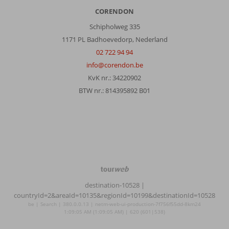
CORENDON
Schipholweg 335
1171 PL Badhoevedorp, Nederland
02 722 94 94
info@corendon.be
KvK nr.: 34220902
BTW nr.: 814395892 B01
TourWeb
©
destination-10528
|
NetMatch
countryId=2&areaId=10135&regionId=10199&destinationId=10528
be | Search | 380.0.0.13 | netm-web-ui-production-7f756f55dd-8km24
1:09:05 AM (1:09:05 AM) | 620 (601|538)