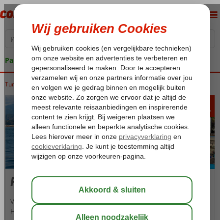
Pakketgarantie
Turkije
Home
Egeische kust
Fethiye
Fethiye-Centrum
446
va
p.p.
Fethiye-Centrum
Veel vakantiegangers gaan naar Fethiye voor de prachtige natuur.
Het is hier dan ook heerlijk om te wandelen of te fietsen en ook