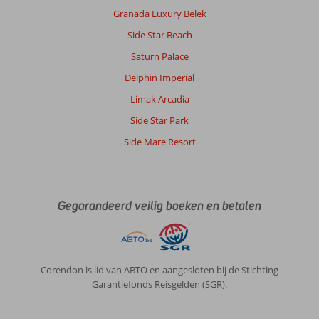
Granada Luxury Belek
Algemene indruk
10
Eten
10
Side Star Beach
Ligging
10
Kamers
9
Service
10
Kindvriendelijk
-
Saturn Palace
Prijs/kwaliteit
10
Wifi kwaliteit
6
Delphin Imperial
Limak Arcadia
Anoniem
9,0
Side Star Park
Nederland
Side Mare Resort
Alleen
,
21 mei 2026
Over
Gegarandeerd veilig boeken en betalen
Fethiye-
Centrum:
Fethiye
is
Corendon is lid van ABTO en aangesloten bij de Stichting
zo
Garantiefonds Reisgelden (SGR).
een
fijne