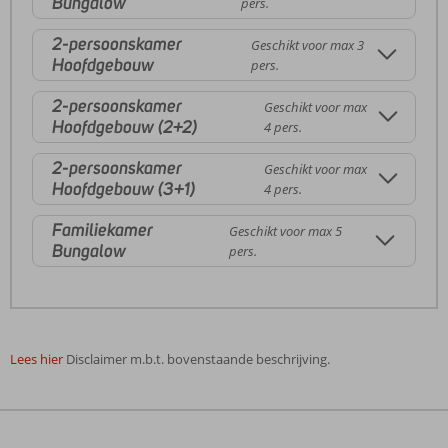
Bungalow
pers.
2-persoonskamer
Geschikt voor max 3
Hoofdgebouw
pers.
2-persoonskamer
Geschikt voor max
Hoofdgebouw (2+2)
4 pers.
2-persoonskamer
Geschikt voor max
Hoofdgebouw (3+1)
4 pers.
Familiekamer
Geschikt voor max 5
Bungalow
pers.
Lees hier
Disclaimer m.b.t. bovenstaande beschrijving.
De
beoordelingen
zijn