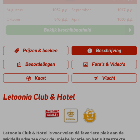
Augustus
1052
p.p.
September
1017
p.p.
Oktober
846
p.p.
April
1000
p.p.
Bekijk beschikbaarheid
Prijzen & boeken
Beschrijving
Beoordelingen
Foto's & Video's
Kaart
Vlucht
Letoonia Club & Hotel
Letoonia Club & Hotel is voor velen dé favoriete plek aan de
Middellandse zee door de unieke locatie op het uitgestrekte