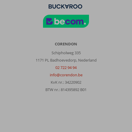
leuk
stadje.
Mooie
uitzicht
vanaf
bijna
overal.
Bergen.
CORENDON
Echt
Schipholweg 335
een
plek
1171 PL Badhoevedorp, Nederland
om
02 722 94 94
tot
info@corendon.be
rust
KvK nr.: 34220902
te
komen,
BTW nr.: 814395892 B01
Over
Letoonia
Club
&
Hotel: