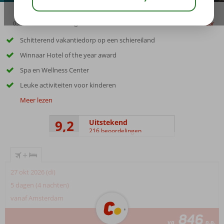
03:30
01:00
aug 33°
C
delen
bewaar
Schitterend vakantiedorp op een schiereiland
Winnaar Hotel of the year award
Spa en Wellness Center
Leuke activiteiten voor kinderen
Meer lezen
9,2
Uitstekend
216 beoordelingen
+
27 okt 2026 (di)
5 dagen (4 nachten)
vanaf Amsterdam
846
va
p.p.