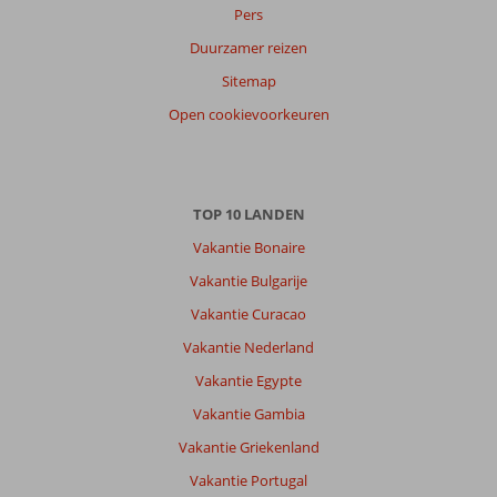
Pers
op
Duurzamer reizen
datum (nieuw > oud)
Sitemap
Open cookievoorkeuren
Zenon
10
Nederland
Met partner
,
11 juni 2026
TOP 10 LANDEN
Vakantie Bonaire
Over
Vakantie Bulgarije
Fethiye-
Vakantie Curacao
Centrum:
Vakantie Nederland
Perfect
klimaat.Mooie
Vakantie Egypte
combinatie
Vakantie Gambia
van
zee,
Vakantie Griekenland
bergen
Vakantie Portugal
en