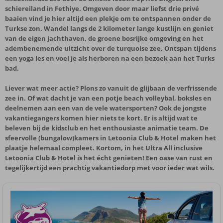
schiereiland in Fethiye. Omgeven door maar liefst drie privé
baaien vind je hier altijd een plekje om te ontspannen onder de
Turkse zon. Wandel langs de 2 kilometer lange kustlijn en geniet
van de eigen jachthaven, de groene bosrijke omgeving en het
adembenemende uitzicht over de turquoise zee. Ontspan tijdens
een yoga les en voel je als herboren na een bezoek aan het Turks
bad.
Liever wat meer actie? Plons zo vanuit de glijbaan de verfrissende
zee in. Of wat dacht je van een potje beach volleybal, boksles en
deelnemen aan een van de vele watersporten? Ook de jongste
vakantiegangers komen hier niets te kort. Er is altijd wat te
beleven bij de kidsclub en het enthousiaste animatie team. De
sfeervolle (bungalow)kamers in Letoonia Club & Hotel maken het
plaatje helemaal compleet. Kortom, in het Ultra All inclusive
Letoonia Club & Hotel is het écht genieten! Een oase van rust en
tegelijkertijd een prachtig vakantiedorp met voor ieder wat wils.