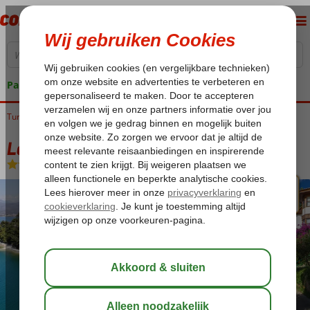
Pakketgarantie
Turkije
Home
Egeische kust
Fethiye
Fethiye-Centrum
Letoonia Club & Hotel
Letoonia Club & Hotel
Ultra All Inclusive
-
Hotel