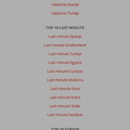
natuur.
Vakantie Spanje
Vakantie Turkije
Over
Letoonia
Club
TOP 10 LAST MINUTE
&
Last minute Spanje
Hotel:
Club
Last minute Griekenland
&
Last minute Turkije
Hotel
Letoonia
Last minute Egypte
is
Last minute Curacao
een
perfecte
Last minute Mallorca
accommodatie.
Last minute Ibiza
Het
beschikt
Last minute Kreta
over
Last minute Sicilie
meerdere
stranden
Last minute Sardinie
en
zwembaden.
TOP 10 TURKIJE