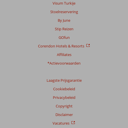
Visum Turkije
216
beoordelingen
Stoelreservering
By June
Stip Reizen
Scoreverdeling
Algemene indruk
9,2
Eten
8,8
GOfun
Ligging
9,4
Kamers
8,6
Corendon Hotels & Resorts
Service
9,1
Kindvriendelijk
8,8
Prijs/kwaliteit
8,8
Wifi kwaliteit
6,1
Affiliates
*Actievoorwaarden
Ervaringen
van
onze
Laagste Prijsgarantie
klanten
Taal
Cookiebeleid
Nederlands (BE + NL) (173)
Privacybeleid
Filter
Copyright
reisgezelschap
Disclaimer
Alle
Vacatures
Sorteren