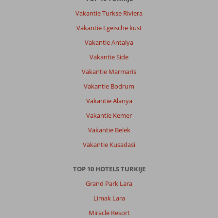
Het
eten
Vakantie Turkse Riviera
is
Vakantie Egeische kust
heerlijk
en
Vakantie Antalya
er
Vakantie Side
is
veel
Vakantie Marmaris
variatie.
Vakantie Bodrum
Ook
voor
Vakantie Alanya
een
Vakantie Kemer
rustige
vakantie
Vakantie Belek
is
Vakantie Kusadasi
dit
hotel
perfect.
TOP 10 HOTELS TURKIJE
De
Grand Park Lara
service
was
Limak Lara
ongelooflijk
Miracle Resort
goed.