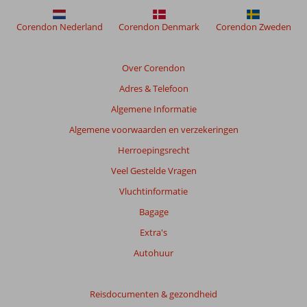
meer
weergegeven
Corendon Nederland
Corendon Denmark
Corendon Zweden
om
de
relevantie
Over Corendon
van
Adres & Telefoon
de
getoonde
Algemene Informatie
beoordelingen
Algemene voorwaarden en verzekeringen
te
garanderen.
Herroepingsrecht
Meer
Veel Gestelde Vragen
info
over
Vluchtinformatie
onze
Bagage
beoordelingen.
Extra's
Totale
Autohuur
score
Gebaseerd
Reisdocumenten & gezondheid
op: