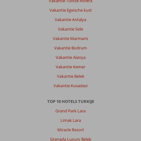
Vakantie Turkse Riviera
Service
7
Kindvriendelijk
-
Vakantie Egeische kust
Prijs/kwaliteit
7
Wifi kwaliteit
6
Vakantie Antalya
Vakantie Side
Anoniem
7,0
Vakantie Marmaris
Nederland
Met partner
Vakantie Bodrum
,
Vakantie Alanya
18 juni 2025
Vakantie Kemer
Vakantie Belek
Over
Kusadasi-
Vakantie Kusadasi
Centrum:
Kusadasi
TOP 10 HOTELS TURKIJE
is
Grand Park Lara
gezellig.
Prima
Limak Lara
strandje
Miracle Resort
bij
de
Granada Luxury Belek