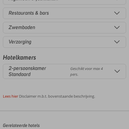
Restaurants & bars
Zwembaden
Verzorging
Hotelkamers
2-persoonskamer
Geschikt voor max 4
Standaard
pers.
Lees hier
Disclaimer m.b.t. bovenstaande beschrijving.
De
beoordelingen
zijn
door
Gerelateerde hotels