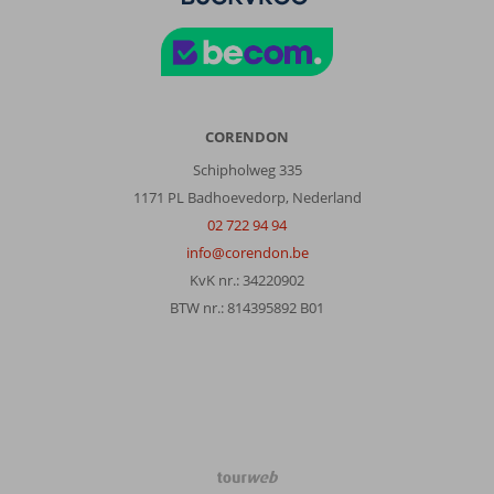
Logies
+
Ontbijt.
Het
ontbijt
was
zeer
CORENDON
matig
Schipholweg 335
tot
1171 PL Badhoevedorp, Nederland
slecht.
In
02 722 94 94
de
info@corendon.be
periode
KvK nr.: 34220902
dat
BTW nr.: 814395892 B01
wij
daar
verbleven,
Géén
broodjes,
nagenoeg
Géén
fruit
TourWeb
en