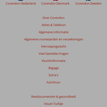
de
Corendon Nederland
Corendon Denmark
Corendon Zweden
relevantie
van
de
Over Corendon
getoonde
Adres & Telefoon
beoordelingen
te
Algemene Informatie
garanderen.
Algemene voorwaarden en verzekeringen
Meer
info
Herroepingsrecht
over
Veel Gestelde Vragen
onze
beoordelingen.
Vluchtinformatie
Bagage
Totale
Extra's
score
Autohuur
Gebaseerd
op:
14
Reisdocumenten & gezondheid
beoordelingen
Visum Turkije