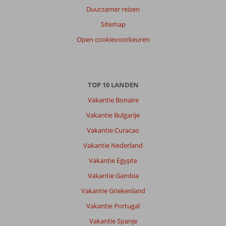
Duurzamer reizen
Anoniem
8,0
Sitemap
Nederland
Open cookievoorkeuren
Met partner
,
09 september 2025
Over
TOP 10 LANDEN
Kusadasi-
Vakantie Bonaire
Centrum:
Vakantie Bulgarije
Mooie
stad
Vakantie Curacao
aan
Vakantie Nederland
de
zee.
Vakantie Egypte
Eten
Vakantie Gambia
is
zeer
Vakantie Griekenland
goed
Vakantie Portugal
in
Kusadasi.
Vakantie Spanje