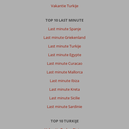
Veel
Vakantie Turkije
winkels
en
restaurants.
TOP 10 LAST MINUTE
Last minute Spanje
Over
Palm
Last minute Griekenland
Hotel:
Last minute Turkije
Goed
hotel,
Last minute Egypte
super
Last minute Curacao
uitzicht
op
Last minute Mallorca
de
Last minute Ibiza
zee.
Het
Last minute Kreta
personeel
Last minute Sicilie
was
heel
Last minute Sardinie
vriendelijk.
TOP 10 TURKIJE
Algemene indruk
8
Eten
6
Ligging
8
Kamers
6