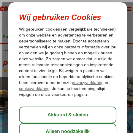
Pakketgarantie
Turkije
Home
Egeische kust
Kusadasi
Kusadasi-Centrum
Palm Hotel
Palm Hotel
Logies en ontbijt
-
Hotel