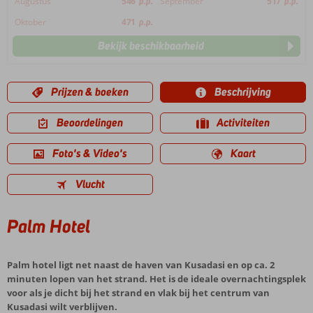
Augustus
546
p.p.
September
517
p.p.
Oktober
471
p.p.
Bekijk beschikbaarheid
Prijzen & boeken
Beschrijving
Beoordelingen
Activiteiten
Foto's & Video's
Kaart
Vlucht
Palm Hotel
Palm hotel ligt net naast de haven van Kusadasi en op ca. 2
minuten lopen van het strand. Het is de ideale overnachtingsplek
voor als je dicht bij het strand en vlak bij het centrum van
Kusadasi wilt verblijven.