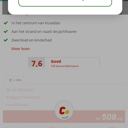
03:15
aug 31°
C
delen
bewaar
In het centrum van Kusadasi
Aan het strand en naast de jachthaven
Zwembad en kinderbad
Meer lezen
7,6
Goed
14 beoordelingen
+
08 okt 2026 (do)
8 dagen (7 nachten)
vanaf Brussel
508
va
p.p.