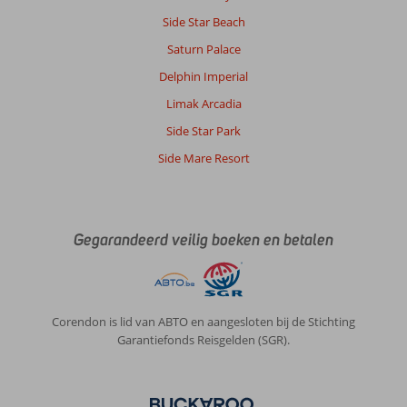
haven.
Side Star Beach
Alles
op
Saturn Palace
loopafstand.
Delphin Imperial
Over
Limak Arcadia
Palm
Side Star Park
Hotel:
Qua
Side Mare Resort
ligging
zeer
goed.
Kamers
Gegarandeerd veilig boeken en betalen
zijn
schoon
echter
verouderd.
We
Corendon is lid van ABTO en aangesloten bij de Stichting
verbleven
Garantiefonds Reisgelden (SGR).
op
basis
van