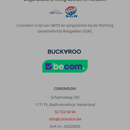
massaal,
weinig
authentiek,
maar
we
Corendon is lid van ABTO en aangesloten bij de Stichting
hebben
Garantiefonds Reisgelden (SGR).
een
auto
gehuurd
en
zijn
erop
getrokken
om
wat
van
CORENDON
de
Schipholweg 335
omgeving
te
1171 PL Badhoevedorp, Nederland
zien.
02 722 94 94
De
info@corendon.be
jeepsafari
KvK nr.: 34220902
die