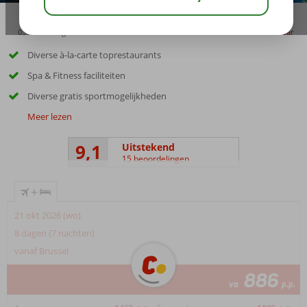
03:15
aug 31°
C
delen
bewaar
Diverse à-la-carte toprestaurants
Spa & Fitness faciliteiten
Diverse gratis sportmogelijkheden
Meer lezen
9,1
Uitstekend
15 beoordelingen
+
21 okt 2026 (wo)
8 dagen (7 nachten)
vanaf Brussel
886
va
p.p.