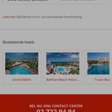
Lees hier
Disclaimer m.b.t. bovenstaande beschrijving.
De
beoordelingen
zijn
door
Gerelateerde hotels
onze
klanten
geschreven
na
hun
verblijf
in
Grand Belish
Batihan Beach Resort & Spa
Tusan Beac
Liberty
Kusadasi
Beoordelingen
die
BEL NU ONS CONTACT CENTER
ouder
02 722 94 94