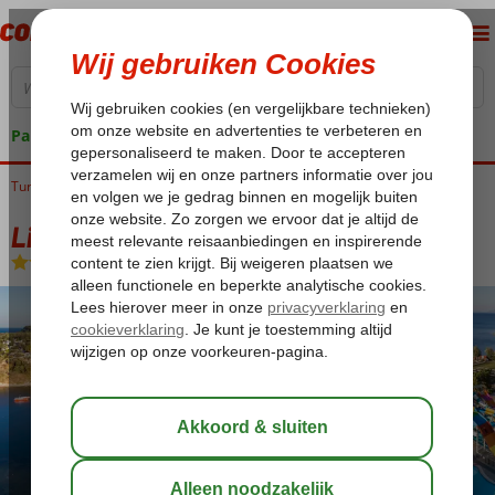
Pakketgarantie
Turkije
Home
Egeische kust
Kusadasi
Ladies Beach
Liberty Kusadasi
Liberty Kusadasi
Ultra All Inclusive
-
Hotel