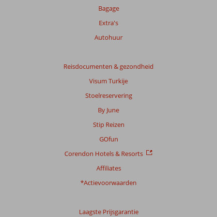
Bagage
Totale
Extra's
score
Autohuur
Gebaseerd
op:
15
Reisdocumenten & gezondheid
beoordelingen
Visum Turkije
Stoelreservering
Scoreverdeling
By June
Algemene indruk
9,1
Eten
7,7
Stip Reizen
Ligging
7,8
Kamers
8,7
Service
8,3
Kindvriendelijk
8,0
GOfun
Prijs/kwaliteit
8,3
Wifi kwaliteit
8,2
Corendon Hotels & Resorts
Affiliates
Ervaringen
van
*Actievoorwaarden
onze
klanten
Taal
Laagste Prijsgarantie