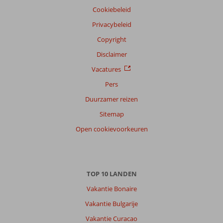
Nederlands (BE + NL) (11)
Cookiebeleid
Filter
Privacybeleid
reisgezelschap
Copyright
Alle
Disclaimer
Sorteren
op
Vacatures
datum (nieuw > oud)
Pers
Duurzamer reizen
Marco
10
Sitemap
Belgie
Open cookievoorkeuren
Met partner
,
14 mei 2026
TOP 10 LANDEN
Over
Vakantie Bonaire
Ladies
Beach:
Vakantie Bulgarije
Kusadasi
Vakantie Curacao