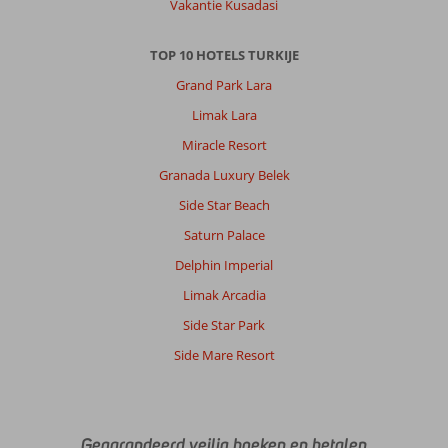
9,0
Vakantie Kusadasi
Nederland
Met groep
,
TOP 10 HOTELS TURKIJE
22 april 2026
Grand Park Lara
Limak Lara
Over
Ladies
Miracle Resort
Beach:
Granada Luxury Belek
We
Side Star Beach
vonden
Kusadasi
Saturn Palace
op
Delphin Imperial
zich
niet
Limak Arcadia
echt
Side Star Park
een
aanrader.
Side Mare Resort
Het
is
groot
en
Gegarandeerd veilig boeken en betalen