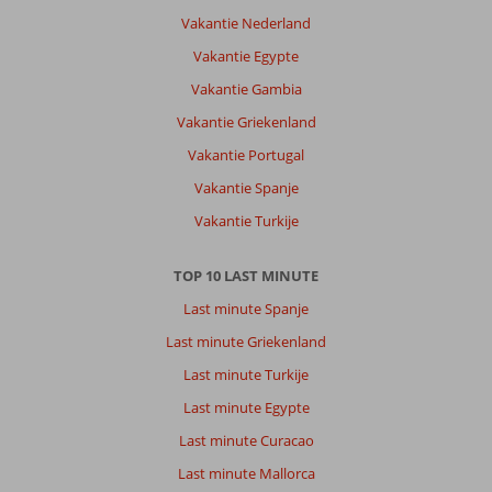
is
Vakantie Nederland
niet
echt
Vakantie Egypte
een
Vakantie Gambia
geweldige
stad,
Vakantie Griekenland
niet
Vakantie Portugal
echt
proper
Vakantie Spanje
en
Vakantie Turkije
in
de
winkels
TOP 10 LAST MINUTE
zijn
Last minute Spanje
ze
echt
Last minute Griekenland
opdringerig!
Last minute Turkije
Over
Last minute Egypte
Liberty
Last minute Curacao
Kusadasi:
Het
Last minute Mallorca