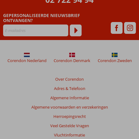
zijn
dan
GEPERSONALISEERDE NIEUWSBRIEF
48
ONTVANGEN?
maanden
worden
niet
meer
weergegeven
om
de
Corendon Nederland
Corendon Denmark
Corendon Zweden
relevantie
van
de
Over Corendon
getoonde
Adres & Telefoon
beoordelingen
te
Algemene Informatie
garanderen.
Algemene voorwaarden en verzekeringen
Meer
info
Herroepingsrecht
over
Veel Gestelde Vragen
onze
beoordelingen.
Vluchtinformatie