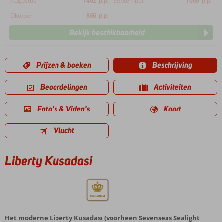
Augustus
1462
p.p.
September
1009
p.p.
Oktober
866
p.p.
Bekijk beschikbaarheid
Prijzen & boeken
Beschrijving
Beoordelingen
Activiteiten
Foto's & Video's
Kaart
Vlucht
Liberty Kusadasi
Het moderne Liberty Kusadası (voorheen Sevenseas Sealight