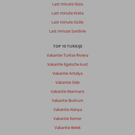
hotel
Last minute Ibiza
was
indrukwekkend
Last minute Kreta
mooi
Last minute Sicilie
en
het
Last minute Sardinie
eten
was
TOP 10 TURKIJE
lekker
en
Vakantie Turkse Riviera
er
Vakantie Egeische kust
was
heel
Vakantie Antalya
veel
Vakantie Side
keuze.
Vakantie Marmaris
Algemene indruk
10
Eten
10
Vakantie Bodrum
Ligging
9
Kamers
10
Service
10
Kindvriendelijk
-
Vakantie Alanya
Prijs/kwaliteit
10
Wifi kwaliteit
10
Vakantie Kemer
Vakantie Belek
Anoniem