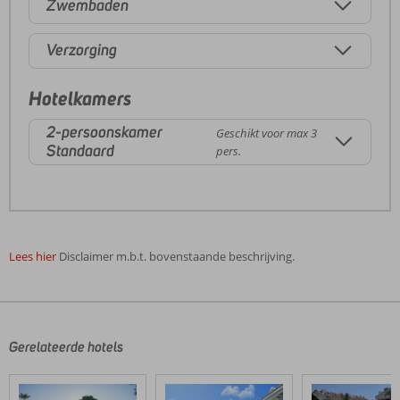
Zwembaden
Verzorging
Hotelkamers
2-persoonskamer
Geschikt voor max 3
Standaard
pers.
Lees hier
Disclaimer m.b.t. bovenstaande beschrijving.
De
beoordelingen
zijn
door
Gerelateerde hotels
onze
klanten
geschreven