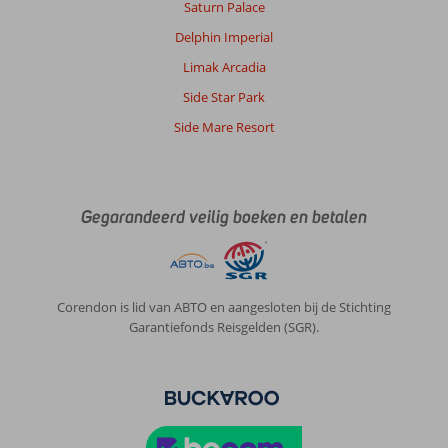
waren
Saturn Palace
heel
Delphin Imperial
goed
en
Limak Arcadia
vriendelijk
Side Star Park
Alleen
het
Side Mare Resort
bed
wat
in
onze
Gegarandeerd veilig boeken en betalen
kamer
stond
was
kei
hard
Corendon is lid van ABTO en aangesloten bij de Stichting
ze
Garantiefonds Reisgelden (SGR).
hebben
nog
wel
een
hele
dunne