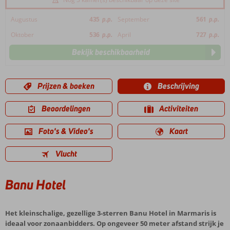
Augustus
435
p.p.
September
561
p.p.
Oktober
536
p.p.
April
727
p.p.
Bekijk beschikbaarheid
Prijzen & boeken
Beschrijving
Beoordelingen
Activiteiten
Foto's & Video's
Kaart
Vlucht
Banu Hotel
Het kleinschalige, gezellige 3-sterren Banu Hotel in Marmaris is
ideaal voor zonaanbidders. Op ongeveer 50 meter afstand strijk je