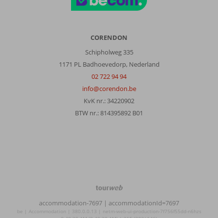
topper
erop
gelegd
maar
CORENDON
blijf
Schipholweg 335
hard
1171 PL Badhoevedorp, Nederland
jammer
dat
02 722 94 94
je
info@corendon.be
na
KvK nr.: 34220902
23.00
BTW nr.: 814395892 B01
moet
gaan
betalen
voor
je
drankje
(frisdrank)
Het
TourWeb
restaurant
©
was
accommodation-7697
| accommodationId=7697
NetMatch
met
be | Accommodation | 380.0.0.13 | netm-web-ui-production-7f756f55dd-n6hzs