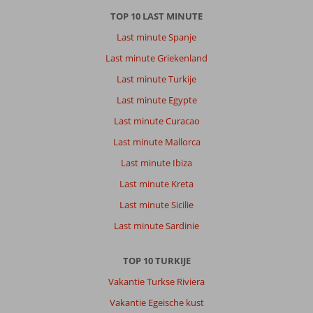
trekken
TOP 10 LAST MINUTE
(mat
Last minute Spanje
ja
die
Last minute Griekenland
mensen
Last minute Turkije
moet
ook
Last minute Egypte
geld
Last minute Curacao
verdienen
)
Last minute Mallorca
Bijna
Last minute Ibiza
elke
dag
Last minute Kreta
koffie
Last minute Sicilie
gedronken
in
Last minute Sardinie
alle
smaken
TOP 10 TURKIJE
bij
koffie
Vakantie Turkse Riviera
huis
Vakantie Egeische kust
Emy