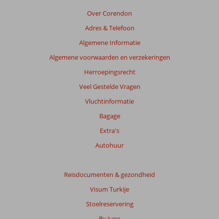
van
de
Over Corendon
getoonde
Adres & Telefoon
beoordelingen
te
Algemene Informatie
garanderen.
Algemene voorwaarden en verzekeringen
Meer
info
Herroepingsrecht
over
Veel Gestelde Vragen
onze
beoordelingen.
Vluchtinformatie
Bagage
Totale
Extra's
score
Autohuur
Gebaseerd
op:
207
Reisdocumenten & gezondheid
beoordelingen
Visum Turkije
Stoelreservering
Scoreverdeling
By June