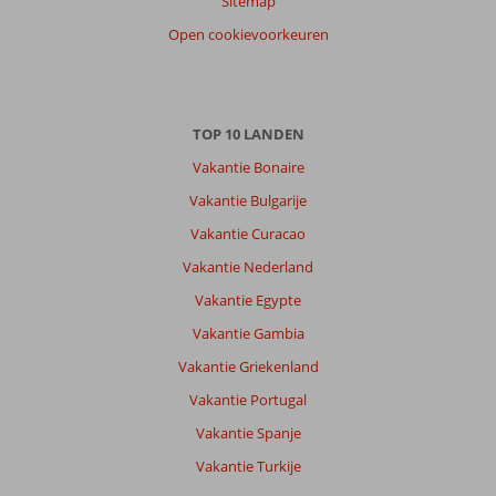
8,0
Sitemap
Nederland
Open cookievoorkeuren
Met partner
,
18 juli 2026
Over
TOP 10 LANDEN
Marmaris-
Vakantie Bonaire
Centrum:
Vakantie Bulgarije
Het
centrum
Vakantie Curacao
is
Vakantie Nederland
heel
gezellig
Vakantie Egypte
Alleen
Vakantie Gambia
jammer
dat
Vakantie Griekenland
ze
Vakantie Portugal
je
overal
Vakantie Spanje
naar
Vakantie Turkije
binnen
willen