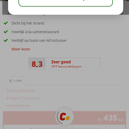
03:30
01:30
aug 33°
C
delen
bewaar
Dicht bij het strand
Heerlijk à-la-carterestaurant
Verblijf op basis van All Inclusive
Meer lezen
8,3
Zeer goed
207 beoordelingen
+
26 aug 2026 (wo)
8 dagen (7 nachten)
vanaf Brussel
435
va
p.p.
Nog 3 kamer(s) beschikbaar op deze site