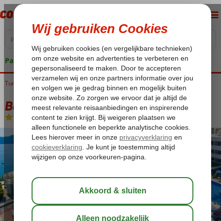
Pakketgarantie
Turkije
Home
Egeische kust
Marmaris
Marmaris-Centrum
Banu Hotel
Banu Hotel
All Inclusive
-
Hotel