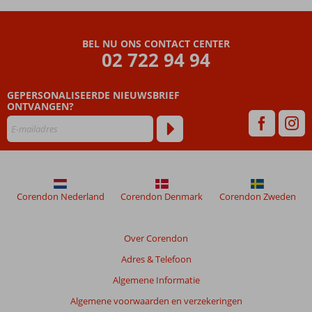
Inn
Beoordelingen
BEL NU ONS CONTACT CENTER
die
02 722 94 94
ouder
zijn
GEPERSONALISEERDE NIEUWSBRIEF
dan
ONTVANGEN?
48
maanden
worden
niet
meer
weergegeven
om
Corendon Nederland
Corendon Denmark
Corendon Zweden
de
relevantie
van
Over Corendon
de
Adres & Telefoon
getoonde
beoordelingen
Algemene Informatie
te
Algemene voorwaarden en verzekeringen
garanderen.