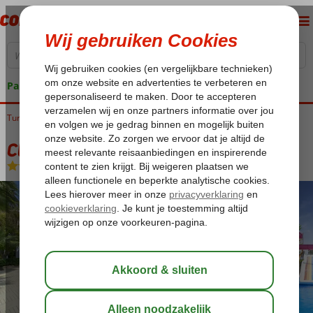
Pakketgarantie
Turkije
Home
Egeische kust
Marmaris
Marmaris-Centrum
Club Next Inn
Club Next Inn
All Inclusive
-
Hotel