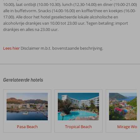
10.00), laat ontbijt (10.00-10.30), lunch (12.30-14.00) en diner (19.00-21.00)
alle in buffetvorm. Snacks (14.00-16.00) en koffie/thee en koekjes (16.00-
17.00). Alle door het hotel geselecteerde lokale alcoholische en
alcoholvrije drankjes van 10.00 tot 23.00 uur. Tegen betaling: import
drankjes en alles na 23.00 uur.
Lees hier
Disclaimer m.b.t. bovenstaande beschrijving.
De
beoordelingen
zijn
door
Gerelateerde hotels
onze
klanten
geschreven
na
hun
verblijf
in
Pasa Beach
Tropical Beach
Mirage Wor
Club
Next