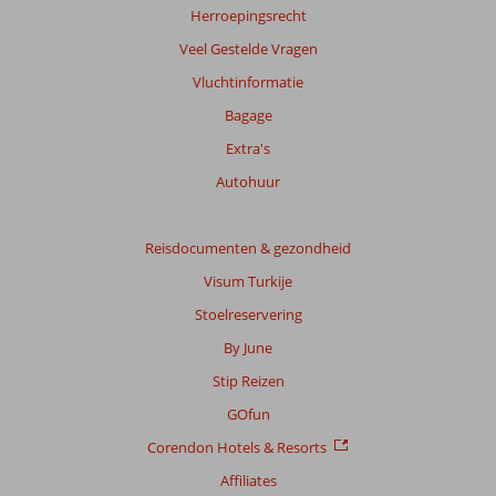
Meer
Herroepingsrecht
info
Veel Gestelde Vragen
over
onze
Vluchtinformatie
beoordelingen.
Bagage
Extra's
Autohuur
Reisdocumenten & gezondheid
Visum Turkije
Stoelreservering
By June
Stip Reizen
GOfun
Corendon Hotels & Resorts
Affiliates