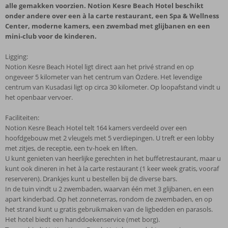
alle gemakken voorzien. Notion Kesre Beach Hotel beschikt
onder andere over een à la carte restaurant, een Spa & Wellness
Center, moderne kamers, een zwembad met glijbanen en een
mini-club voor de kinderen.
Ligging:
Notion Kesre Beach Hotel ligt direct aan het privé strand en op
ongeveer 5 kilometer van het centrum van Özdere. Het levendige
centrum van Kusadasi ligt op circa 30 kilometer. Op loopafstand vindt u
het openbaar vervoer.
Faciliteiten:
Notion Kesre Beach Hotel telt 164 kamers verdeeld over een
hoofdgebouw met 2 vleugels met 5 verdiepingen. U treft er een lobby
met zitjes, de receptie, een tv-hoek en liften.
U kunt genieten van heerlijke gerechten in het buffetrestaurant, maar u
kunt ook dineren in het à la carte restaurant (1 keer week gratis, vooraf
reserveren). Drankjes kunt u bestellen bij de diverse bars.
In de tuin vindt u 2 zwembaden, waarvan één met 3 glijbanen, en een
apart kinderbad. Op het zonneterras, rondom de zwembaden, en op
het strand kunt u gratis gebruikmaken van de ligbedden en parasols.
Het hotel biedt een handdoekenservice (met borg).