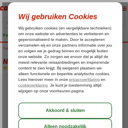
Pakketgarantie
Turkije
Home
Egeische kust
Ozdere
Notion Kesre Beach Hotel
Notion Kesre Beach Hotel
All Inclusive
-
Hotel