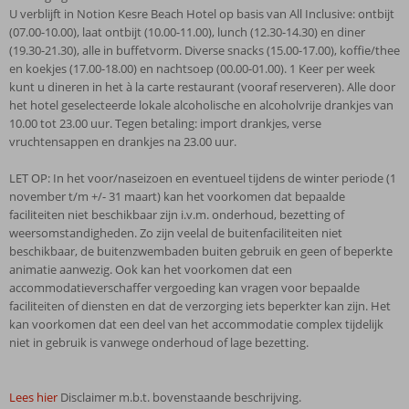
U verblijft in Notion Kesre Beach Hotel op basis van All Inclusive: ontbijt
(07.00-10.00), laat ontbijt (10.00-11.00), lunch (12.30-14.30) en diner
(19.30-21.30), alle in buffetvorm. Diverse snacks (15.00-17.00), koffie/thee
en koekjes (17.00-18.00) en nachtsoep (00.00-01.00). 1 Keer per week
kunt u dineren in het à la carte restaurant (vooraf reserveren). Alle door
het hotel geselecteerde lokale alcoholische en alcoholvrije drankjes van
10.00 tot 23.00 uur. Tegen betaling: import drankjes, verse
vruchtensappen en drankjes na 23.00 uur.
LET OP: In het voor/naseizoen en eventueel tijdens de winter periode (1
november t/m +/- 31 maart) kan het voorkomen dat bepaalde
faciliteiten niet beschikbaar zijn i.v.m. onderhoud, bezetting of
weersomstandigheden. Zo zijn veelal de buitenfaciliteiten niet
beschikbaar, de buitenzwembaden buiten gebruik en geen of beperkte
animatie aanwezig. Ook kan het voorkomen dat een
accommodatieverschaffer vergoeding kan vragen voor bepaalde
faciliteiten of diensten en dat de verzorging iets beperkter kan zijn. Het
kan voorkomen dat een deel van het accommodatie complex tijdelijk
niet in gebruik is vanwege onderhoud of lage bezetting.
Lees hier
Disclaimer m.b.t. bovenstaande beschrijving.