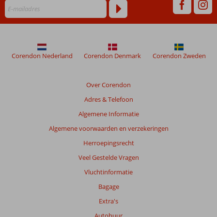
48
maanden
worden
niet
meer
weergegeven
Corendon Nederland
Corendon Denmark
Corendon Zweden
om
de
relevantie
Over Corendon
van
Adres & Telefoon
de
getoonde
Algemene Informatie
beoordelingen
Algemene voorwaarden en verzekeringen
te
garanderen.
Herroepingsrecht
Meer
Veel Gestelde Vragen
info
over
Vluchtinformatie
onze
Bagage
beoordelingen.
Extra's
Autohuur