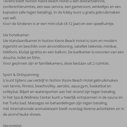
Tevens biedt Notion Kesre Beach Hotel u een doktersservice,
conferentieruimtes, een was service, een gameroom, winkeltjes en een
kapsalon (alle tegen betaling). In de lobby kunt u gratis gebruikmaken
van wifi.
Voor de kinderen is er een mini-club (4-12 jaar) en een speeltuintje.
Uw hotelkamer:
Uw standaardkamer in Notion Kesre Beach Hotel is ruim en modern
ingericht en beschikt over airconditioning, satelliet televisie, minibar,
telefoon, kluisje (gratis) en een balkon. De badkamer is voorzien van een
douche, toilet en föhn.
Voor gezinnen zijn er familiekamers, deze bestaan uit 2 ruimtes.
Sport & Ontspanning:
U kunt tijdens uw verblijf in Notion Kesre Beach Hotel gebruikmaken
van tennis, fitness, beachvolley, aerobic, aqua gym, basketbal en
volleybal. Biljart en watersporten aan het strand zijn tegen betaling.
In het Spa & Wellness Center kunt u heerlijk ontspannen in de sauna en
het Turks bad. Massages en behandelingen zijn tegen betaling.
Het internationale animatieteam biedt overdag diverse activiteiten en in
de avond leuke shows.
Verzorging: