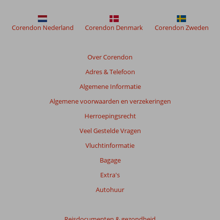
weergegeven
om
de
Corendon Nederland
Corendon Denmark
Corendon Zweden
relevantie
van
de
Over Corendon
getoonde
Adres & Telefoon
beoordelingen
te
Algemene Informatie
garanderen.
Algemene voorwaarden en verzekeringen
Meer
info
Herroepingsrecht
over
Veel Gestelde Vragen
onze
beoordelingen.
Vluchtinformatie
Bagage
Extra's
Autohuur
Reisdocumenten & gezondheid