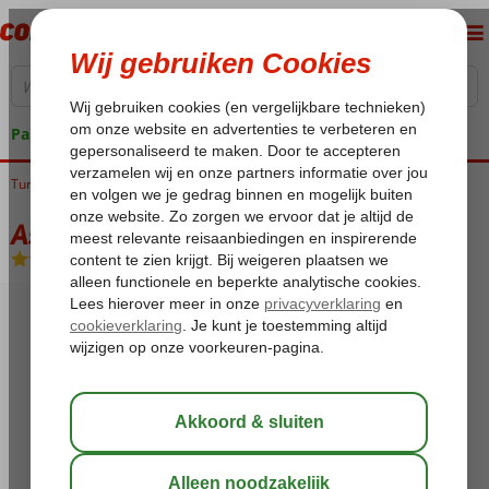
Pakketgarantie
Turkije
Home
Istanbul
Sirkeci
Askoç Hotel
Askoç Hotel
Logies en ontbijt
-
Hotel