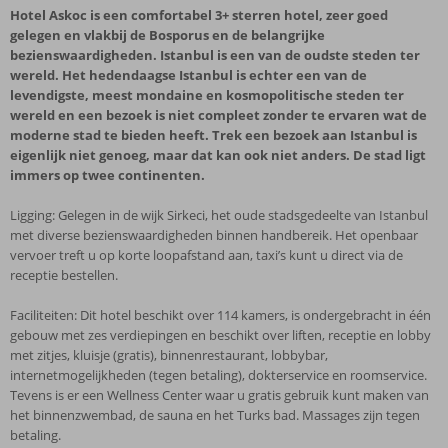
Hotel Askoc is een comfortabel 3+ sterren hotel, zeer goed
gelegen en vlakbij de Bosporus en de belangrijke
bezienswaardigheden. Istanbul is een van de oudste steden ter
wereld. Het hedendaagse Istanbul is echter een van de
levendigste, meest mondaine en kosmopolitische steden ter
wereld en een bezoek is niet compleet zonder te ervaren wat de
moderne stad te bieden heeft. Trek een bezoek aan Istanbul is
eigenlijk niet genoeg, maar dat kan ook niet anders. De stad ligt
immers op twee continenten.
Ligging: Gelegen in de wijk Sirkeci, het oude stadsgedeelte van Istanbul
met diverse bezienswaardigheden binnen handbereik. Het openbaar
vervoer treft u op korte loopafstand aan, taxi’s kunt u direct via de
receptie bestellen.
Faciliteiten: Dit hotel beschikt over 114 kamers, is ondergebracht in één
gebouw met zes verdiepingen en beschikt over liften, receptie en lobby
met zitjes, kluisje (gratis), binnenrestaurant, lobbybar,
internetmogelijkheden (tegen betaling), dokterservice en roomservice.
Tevens is er een Wellness Center waar u gratis gebruik kunt maken van
het binnenzwembad, de sauna en het Turks bad. Massages zijn tegen
betaling.