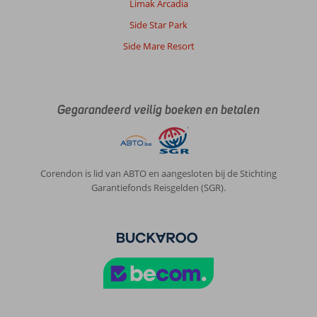
verdieping
Limak Arcadia
met
Side Star Park
een
geweldig
Side Mare Resort
uitzicht.
Algemene indruk
8
Eten
9
Ligging
9
Kamers
8
Gegarandeerd veilig boeken en betalen
Service
9
Kindvriendelijk
-
Prijs/kwaliteit
8
Wifi kwaliteit
9
Corendon is lid van ABTO en aangesloten bij de Stichting
Anoniem
10
Garantiefonds Reisgelden (SGR).
Nederland
Met vrienden
,
19 november 2025
Over
Sultanahmet:
Istanbul
is