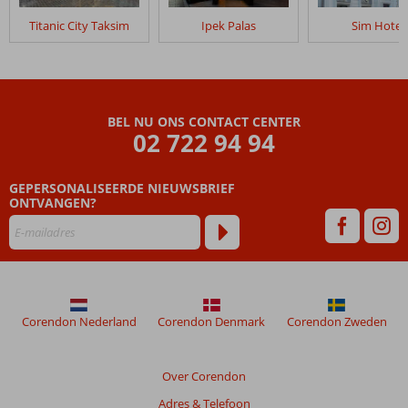
in
Titanic City Taksim
Ipek Palas
Sim Hotel
Grand
Yavuz
De
Luxe
BEL NU ONS CONTACT CENTER
Beoordelingen
02 722 94 94
die
ouder
GEPERSONALISEERDE NIEUWSBRIEF
zijn
ONTVANGEN?
dan
48
maanden
worden
niet
meer
weergegeven
Corendon Nederland
Corendon Denmark
Corendon Zweden
om
de
relevantie
Over Corendon
van
Adres & Telefoon
de