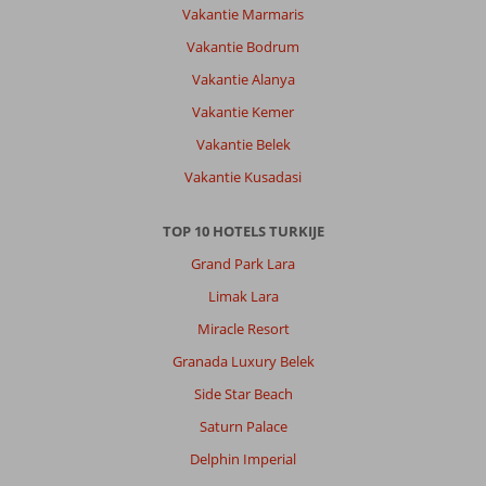
hotel
Vakantie Marmaris
op
Vakantie Bodrum
een
zeer
Vakantie Alanya
geschikte
Vakantie Kemer
plek
in
Vakantie Belek
Istanbul.
Vakantie Kusadasi
Over
Grand
TOP 10 HOTELS TURKIJE
Yavuz
Grand Park Lara
De
Luxe:
Limak Lara
Netjes
Miracle Resort
schoon.
Zeer
Granada Luxury Belek
goed
Side Star Beach
restaurant
op
Saturn Palace
de
Delphin Imperial
bovenste