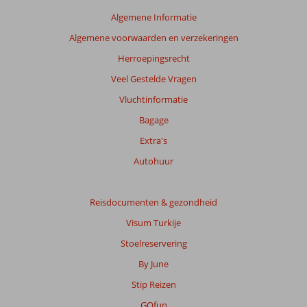
getoonde
Algemene Informatie
beoordelingen
Algemene voorwaarden en verzekeringen
te
garanderen.
Herroepingsrecht
Meer
Veel Gestelde Vragen
info
over
Vluchtinformatie
onze
Bagage
beoordelingen.
Extra's
Totale
Autohuur
score
Gebaseerd
Reisdocumenten & gezondheid
op:
Visum Turkije
21
beoordelingen
Stoelreservering
By June
Stip Reizen
Scoreverdeling
Algemene indruk
8,8
Eten
8,7
GOfun