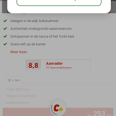
03:00
aug 31°
C
delen
bewaar
Gelegen in de wijk Sultanahmet
Authentiek ondergronds waterreservoir
Ontspannen in de sauna of het Turks bad
Gratis wifi op de kamer
Meer lezen
8,8
Aanrader
21 beoordelingen
+
16 jan 2027 (za)
3 dagen (2 nachten)
vanaf Charleroi
253
va
p.p.