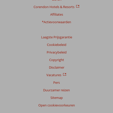
Ligging
9,2
Kamers
8,1
Corendon Hotels & Resorts
Service
9,2
Kindvriendelijk
6,8
Prijs/kwaliteit
8,5
Wifi kwaliteit
7,9
Affiliates
*Actievoorwaarden
Ervaringen
van
onze
Laagste Prijsgarantie
klanten
Taal
Cookiebeleid
Nederlands (BE + NL) (20)
Privacybeleid
Filter
Copyright
reisgezelschap
Disclaimer
Alle
Vacatures
Sorteren
Pers
op
Duurzamer reizen
datum (nieuw > oud)
Sitemap
Open cookievoorkeuren
Cigdem
10
Nederland