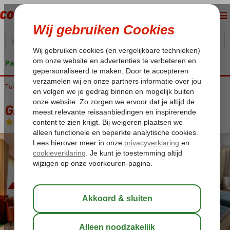
Pakketgarantie
Turkije
Home
Istanbul
Sultanahmet
Grand Yavuz De Luxe
Grand Yavuz De Luxe
Logies en ontbijt
-
Hotel