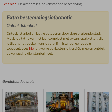
Lees hier
Disclaimer m.b.t. bovenstaande beschrijving.
Extra bestemmingsinformatie
Ontdek Istanbul!
Ontdek Istanbul en laat je betoveren door deze bruisende stad.
Maak je citytrip van het jaar compleet met excursiepakketten, die
je tijdens het boeken van je verblijf in Istanbul eenvoudig
toevoegt. Lees
hier
uit welke pakketten je kiest! Ga mee en ontdek
de verrassing die Istanbul heet.
De
beoordelingen
zijn
door
Gerelateerde hotels
onze
klanten
geschreven
na
hun
verblijf