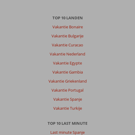
Gezin met jong(e) kind(eren)
,
03 mei 2026
TOP 10 LANDEN
Vakantie Bonaire
Over
Sultanahmet:
Vakantie Bulgarije
Goed
Vakantie Curacao
gelegen
Vakantie Nederland
kindvriendelijk
lekker
Vakantie Egypte
ontbijt
Vakantie Gambia
aardig
personeel
Vakantie Griekenland
Vakantie Portugal
Over
Grand
Vakantie Spanje
Yavuz
Vakantie Turkije
De
Luxe:
Goed
TOP 10 LAST MINUTE
gelegen
Last minute Spanje
kindvriendelijk