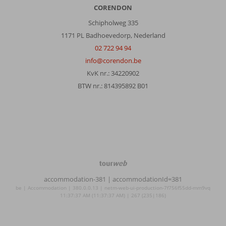
druk
CORENDON
en
Schipholweg 335
de
1171 PL Badhoevedorp, Nederland
bezienswaardigheden
zijn
02 722 94 94
exorbitant
info@corendon.be
duur
KvK nr.: 34220902
BTW nr.: 814395892 B01
Over
Grand
Yavuz
De
Luxe:
Een
fantastisch
hotel
TourWeb
met
©
accommodation-381
| accommodationId=381
super
NetMatch
be | Accommodation | 380.0.0.13 | netm-web-ui-production-7f756f55dd-mm9vq
behulpzaam
11:37:37 AM (11:37:37 AM) | 267 (235|186)
en
lief
personeel