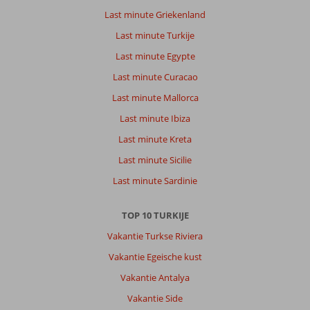
lekker
Last minute Griekenland
ontbijt
Last minute Turkije
aardig
personeel
Last minute Egypte
Last minute Curacao
Algemene indruk
10
Eten
10
Ligging
10
Kamers
10
Last minute Mallorca
Service
10
Kindvriendelijk
10
Last minute Ibiza
Prijs/kwaliteit
10
Wifi kwaliteit
10
Last minute Kreta
Last minute Sicilie
Anna
8,0
Last minute Sardinie
Nederland
Met partner
,
TOP 10 TURKIJE
13 april 2026
Vakantie Turkse Riviera
Vakantie Egeische kust
Over
Vakantie Antalya
Sultanahmet:
Vakantie Side
Leuk