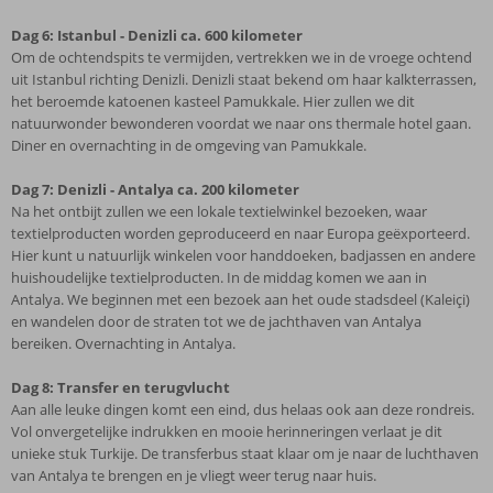
Dag 6: Istanbul - Denizli ca. 600 kilometer
Om de ochtendspits te vermijden, vertrekken we in de vroege ochtend
uit Istanbul richting Denizli. Denizli staat bekend om haar kalkterrassen,
het beroemde katoenen kasteel Pamukkale. Hier zullen we dit
natuurwonder bewonderen voordat we naar ons thermale hotel gaan.
Diner en overnachting in de omgeving van Pamukkale.
Dag 7: Denizli - Antalya ca. 200 kilometer
Na het ontbijt zullen we een lokale textielwinkel bezoeken, waar
textielproducten worden geproduceerd en naar Europa geëxporteerd.
Hier kunt u natuurlijk winkelen voor handdoeken, badjassen en andere
huishoudelijke textielproducten. In de middag komen we aan in
Antalya. We beginnen met een bezoek aan het oude stadsdeel (Kaleiçi)
en wandelen door de straten tot we de jachthaven van Antalya
bereiken. Overnachting in Antalya.
Dag 8: Transfer en terugvlucht
Aan alle leuke dingen komt een eind, dus helaas ook aan deze rondreis.
Vol onvergetelijke indrukken en mooie herinneringen verlaat je dit
unieke stuk Turkije. De transferbus staat klaar om je naar de luchthaven
van Antalya te brengen en je vliegt weer terug naar huis.