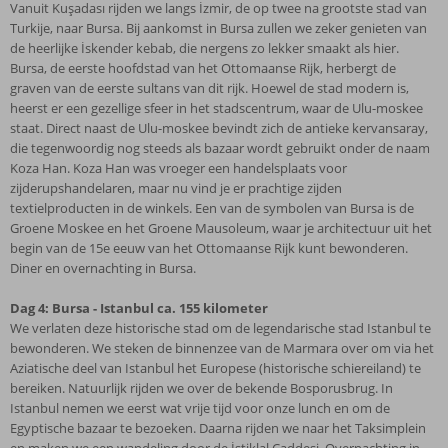
Vanuit Kuşadası rijden we langs İzmir, de op twee na grootste stad van
Turkije, naar Bursa. Bij aankomst in Bursa zullen we zeker genieten van
de heerlijke İskender kebab, die nergens zo lekker smaakt als hier.
Bursa, de eerste hoofdstad van het Ottomaanse Rijk, herbergt de
graven van de eerste sultans van dit rijk. Hoewel de stad modern is,
heerst er een gezellige sfeer in het stadscentrum, waar de Ulu-moskee
staat. Direct naast de Ulu-moskee bevindt zich de antieke kervansaray,
die tegenwoordig nog steeds als bazaar wordt gebruikt onder de naam
Koza Han. Koza Han was vroeger een handelsplaats voor
zijderupshandelaren, maar nu vind je er prachtige zijden
textielproducten in de winkels. Een van de symbolen van Bursa is de
Groene Moskee en het Groene Mausoleum, waar je architectuur uit het
begin van de 15e eeuw van het Ottomaanse Rijk kunt bewonderen.
Diner en overnachting in Bursa.
Dag 4: Bursa - Istanbul ca. 155 kilometer
We verlaten deze historische stad om de legendarische stad Istanbul te
bewonderen. We steken de binnenzee van de Marmara over om via het
Aziatische deel van Istanbul het Europese (historische schiereiland) te
bereiken. Natuurlijk rijden we over de bekende Bosporusbrug. In
Istanbul nemen we eerst wat vrije tijd voor onze lunch en om de
Egyptische bazaar te bezoeken. Daarna rijden we naar het Taksimplein