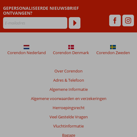
zijn
GEPERSONALISEERDE NIEUWSBRIEF
dan
ONTVANGEN?
48
maanden
worden
niet
meer
weergegeven
om
Corendon Nederland
Corendon Denmark
Corendon Zweden
de
relevantie
van
Over Corendon
de
Adres & Telefoon
getoonde
beoordelingen
Algemene Informatie
te
Algemene voorwaarden en verzekeringen
garanderen.
Meer
Herroepingsrecht
info
Veel Gestelde Vragen
over
onze
Vluchtinformatie
beoordelingen.
Bagage