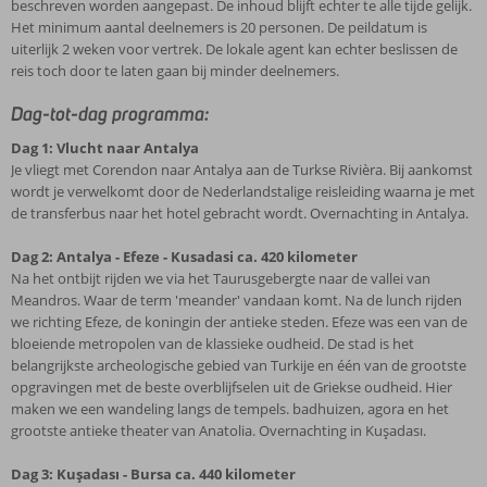
beschreven worden aangepast. De inhoud blijft echter te alle tijde gelijk.
Het minimum aantal deelnemers is 20 personen. De peildatum is
uiterlijk 2 weken voor vertrek. De lokale agent kan echter beslissen de
reis toch door te laten gaan bij minder deelnemers.
Dag-tot-dag programma:
Dag 1: Vlucht naar Antalya
Je vliegt met Corendon naar Antalya aan de Turkse Rivièra. Bij aankomst
wordt je verwelkomt door de Nederlandstalige reisleiding waarna je met
de transferbus naar het hotel gebracht wordt. Overnachting in Antalya.
Dag 2: Antalya - Efeze - Kusadasi ca. 420 kilometer
Na het ontbijt rijden we via het Taurusgebergte naar de vallei van
Meandros. Waar de term 'meander' vandaan komt. Na de lunch rijden
we richting Efeze, de koningin der antieke steden. Efeze was een van de
bloeiende metropolen van de klassieke oudheid. De stad is het
belangrijkste archeologische gebied van Turkije en één van de grootste
opgravingen met de beste overblijfselen uit de Griekse oudheid. Hier
maken we een wandeling langs de tempels. badhuizen, agora en het
grootste antieke theater van Anatolia. Overnachting in Kuşadası.
Dag 3: Kuşadası - Bursa ca. 440 kilometer