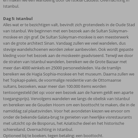
en maken we een wandeling door de İstiklal Caddesi. Overnachting in
Istanbul.
Dag 5: Istanbul
Alles wat er te bezichtigen valt, bevindt zich grotendeels in de Oude Stad
van Istanbul. We beginnen met een bezoek aan de Sultan Süleyman-
moskee en zijn graf. De Sultan Süleyman-moskee is een meesterwerk
van de grote architect Sinan. Vandaag zullen we veel wandelen, dus
stevige wandelschoenen worden zeker aanbevolen. Ook wordt gepaste
kleding voor het bezoek aan de moskeeën geadviseerd. Terwijl we door
de straten van Istanbul wandelen, bereiken we de Grote Bazaar met
meer dan 4000 winkels en 25000 personeelsleden. Via de tramlijn
bereiken we de Hagia Sophia-moskee en het museum. Daarna zullen we
het Topkapi-paleis, de voormalige residentie van de Ottomaanse
sultans, bezoeken, waar meer dan 100.000 items worden
tentoongesteld (let op: voor een bezoek aan de harem geldt een aparte
toegangsprijs). Vervolgens wandelen we langs de obelisk van Istanbul
en bereiken we de Gouden Hoorn om een boottocht te maken, die in de
namiddag zal plaatsvinden. Voor het avondeten kiezen we ervoor om
onder de bekende Galata-brug te genieten van heerlijke visrestaurants
met uitzicht op de Bosporus, het Aziatische deel en het historische
schiereiland. Overnachting in Istanbul.
Optioneel bij te boeken, tegen betaling: een boottocht.