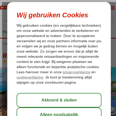
Pakketgarantie
Turkije
Home
Rondreizen
Rondreizen Turkije
Rondreis Spectaculair Turkije
Rondreis Spectaculair Turkije
Zie beschrijving