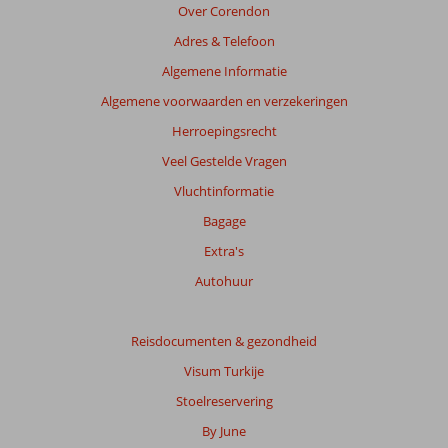
relevantie
Over Corendon
van
Adres & Telefoon
de
getoonde
Algemene Informatie
beoordelingen
Algemene voorwaarden en verzekeringen
te
garanderen.
Herroepingsrecht
Meer
Veel Gestelde Vragen
info
over
Vluchtinformatie
onze
Bagage
beoordelingen.
Extra's
Autohuur
Reisdocumenten & gezondheid
Visum Turkije
Stoelreservering
By June