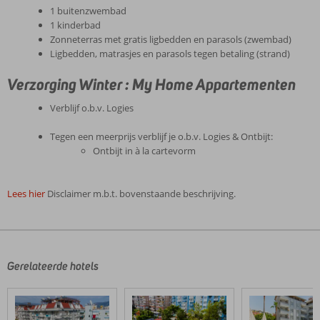
1 buitenzwembad
1 kinderbad
Zonneterras met gratis ligbedden en parasols (zwembad)
Ligbedden, matrasjes en parasols tegen betaling (strand)
Verzorging Winter : My Home Appartementen
Verblijf o.b.v. Logies
Tegen een meerprijs verblijf je o.b.v. Logies & Ontbijt:
Ontbijt in à la cartevorm
Lees hier
Disclaimer m.b.t. bovenstaande beschrijving.
De
beoordelingen
zijn
door
Gerelateerde hotels
onze
klanten
geschreven