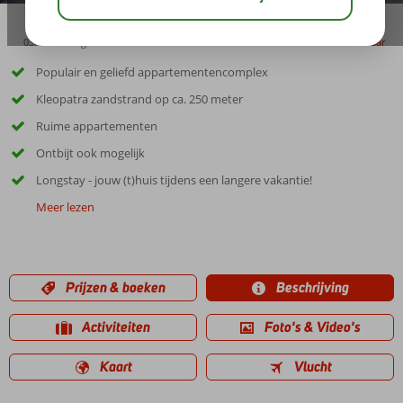
03:45
aug 33°
C
delen
bewaar
Populair en geliefd appartementencomplex
Kleopatra zandstrand op ca. 250 meter
Ruime appartementen
Ontbijt ook mogelijk
Longstay - jouw (t)huis tijdens een langere vakantie!
Meer lezen
Prijzen & boeken
Beschrijving
Activiteiten
Foto's & Video's
Kaart
Vlucht