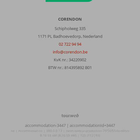
CORENDON
Schipholweg 335
1171 PL Badhoevedorp, Nederland
02 722 94 94
info@corendon.be
KvK nr.: 34220902
BTW nr.: 814395892 B01
TourWeb
©
accommodation-3447
| accommodationId=3447
NetMatch
be | Accommodation | 380.0.0.13 | netm-web-ui-production-7f756f55dd-n6hzs
8:16:59 AM (8:16:59 AM) | 125 (112|93)