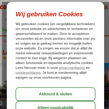
Pakketgarantie
Home
Turkije
Turkse Riviera
Alanya
Alanya-Centrum
Longstay My Home Appartementen
Longstay My Home Appartementen
Logies
-
Appartement