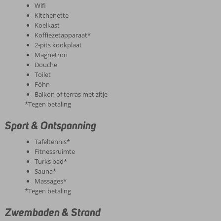
Wifi
Kitchenette
Koelkast
Koffiezetapparaat*
2-pits kookplaat
Magnetron
Douche
Toilet
Föhn
Balkon of terras met zitje
*Tegen betaling
Sport & Ontspanning
Tafeltennis*
Fitnessruimte
Turks bad*
Sauna*
Massages*
*Tegen betaling
Zwembaden & Strand