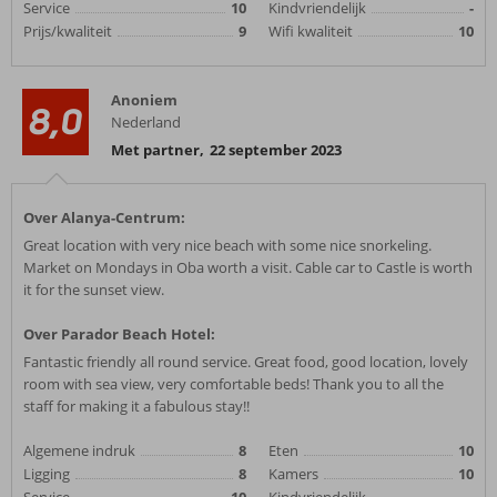
Service
10
Kindvriendelijk
-
Prijs/kwaliteit
9
Wifi kwaliteit
10
Anoniem
8,0
Nederland
Met partner
,
22 september 2023
Over Alanya-Centrum:
Great location with very nice beach with some nice snorkeling.
Market on Mondays in Oba worth a visit. Cable car to Castle is worth
it for the sunset view.
Over Parador Beach Hotel:
Fantastic friendly all round service. Great food, good location, lovely
room with sea view, very comfortable beds! Thank you to all the
staff for making it a fabulous stay!!
Algemene indruk
8
Eten
10
Ligging
8
Kamers
10