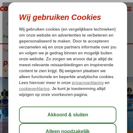
Pakketgarantie
Turkije
Home
Turkse Riviera
Alanya
Alanya-Centrum
Parador Beach Hotel
Parador Beach Hotel
All Inclusive
-
Hotel