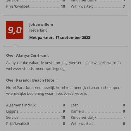
Service
10
Kindvriendelijk
-
Prijs/kwaliteit
10
Wifi kwaliteit
7
Johanwillem
9,0
Nederland
Met partner
,
17 september 2023
Over Alanya-Centrum:
Alanya leuke vakantie bestemming. Mensen bij de winkels worden
wel weer steeds meer opdringerig
Over Parador Beach Hotel:
Hotel Parador is een heerlijk hotel met heerlijk eten en echt super
vriendelijke bediening waar niets teveel voor is
Algemene indruk
9
Eten
8
Ligging
9
Kamers
8
Service
10
Kindvriendelijk
-
Prijs/kwaliteit
8
Wifi kwaliteit
6