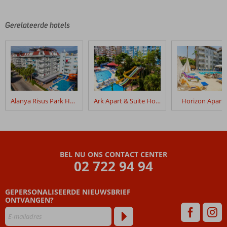
Gerelateerde hotels
Alanya Risus Park Hotel
Ark Apart & Suite Hotel
Horizon Aparth
BEL NU ONS CONTACT CENTER
02 722 94 94
GEPERSONALISEERDE NIEUWSBRIEF
ONTVANGEN?