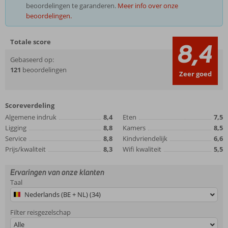
beoordelingen te garanderen.
Meer info over onze
beoordelingen.
Totale score
8,4
Gebaseerd op:
121
beoordelingen
Zeer goed
Scoreverdeling
Algemene indruk
8,4
Eten
7,5
Ligging
8,8
Kamers
8,5
Service
8,8
Kindvriendelijk
6,6
Prijs/kwaliteit
8,3
Wifi kwaliteit
5,5
Ervaringen van onze klanten
Taal
Nederlands (BE + NL) (34)
Filter reisgezelschap
Alle