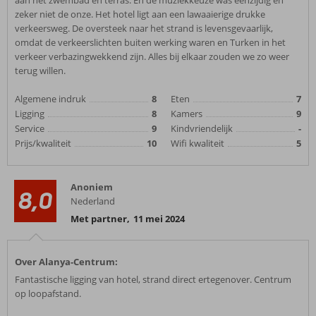
aan het zwembad en terras. En de muziekkeuze was eenzijdig en
zeker niet de onze. Het hotel ligt aan een lawaaierige drukke
verkeersweg. De oversteek naar het strand is levensgevaarlijk,
omdat de verkeerslichten buiten werking waren en Turken in het
verkeer verbazingwekkend zijn. Alles bij elkaar zouden we zo weer
terug willen.
Algemene indruk
8
Eten
7
Ligging
8
Kamers
9
Service
9
Kindvriendelijk
-
Prijs/kwaliteit
10
Wifi kwaliteit
5
Anoniem
8,0
Nederland
Met partner
,
11 mei 2024
Over Alanya-Centrum:
Fantastische ligging van hotel, strand direct ertegenover. Centrum
op loopafstand.