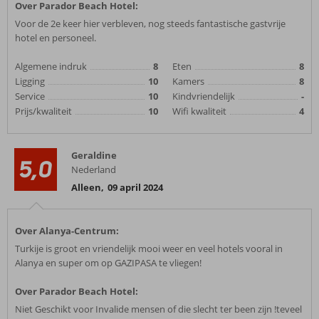
Over Parador Beach Hotel:
Voor de 2e keer hier verbleven, nog steeds fantastische gastvrije
hotel en personeel.
Algemene indruk
8
Eten
8
Ligging
10
Kamers
8
Service
10
Kindvriendelijk
-
Prijs/kwaliteit
10
Wifi kwaliteit
4
Geraldine
5,0
Nederland
Alleen
,
09 april 2024
Over Alanya-Centrum:
Turkije is groot en vriendelijk mooi weer en veel hotels vooral in
Alanya en super om op GAZIPASA te vliegen!
Over Parador Beach Hotel:
Niet Geschikt voor Invalide mensen of die slecht ter been zijn !teveel