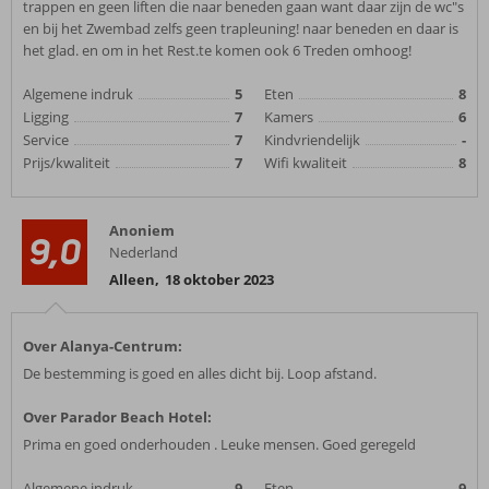
trappen en geen liften die naar beneden gaan want daar zijn de wc"s
en bij het Zwembad zelfs geen trapleuning! naar beneden en daar is
het glad. en om in het Rest.te komen ook 6 Treden omhoog!
Algemene indruk
5
Eten
8
Ligging
7
Kamers
6
Service
7
Kindvriendelijk
-
Prijs/kwaliteit
7
Wifi kwaliteit
8
Anoniem
9,0
Nederland
Alleen
,
18 oktober 2023
Over Alanya-Centrum:
De bestemming is goed en alles dicht bij. Loop afstand.
Over Parador Beach Hotel:
Prima en goed onderhouden . Leuke mensen. Goed geregeld
Algemene indruk
9
Eten
9