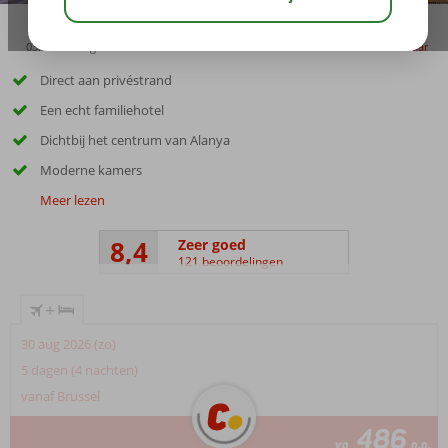
03:45
aug 33°
C
delen
bewaar
Direct aan privéstrand
Een echt familiehotel
Dichtbij het centrum van Alanya
Moderne kamers
Meer lezen
8,4
Zeer goed
121 beoordelingen
+
30 aug 2026 (zo)
5 dagen (4 nachten)
vanaf Brussel
486
va
p.p.