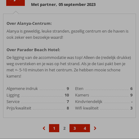
Met partner
,
05 september 2023
Over Alanya-Centrum:
Alanya is geweldig, leuke stranden, gezellig centrum en de haven is
ook zeker een bezoekje waard!
Over Parador Beach Hotel:
De ligging van de accommodatie was top! Alleen de (redelijk drukke)
weg oversteken en je was op het strand. Als je de taxi pakt ben je
met +- 5-10 minuten in het centrum. Ze hebben mooie schone
kamers!
Algemene indruk
9
Eten
6
Ligging
10
Kamers
9
Service
7
Kindvriendelijk
-
Prijs/kwaliteit
8
Wifi kwaliteit
3
1
2
3
4
‹
›