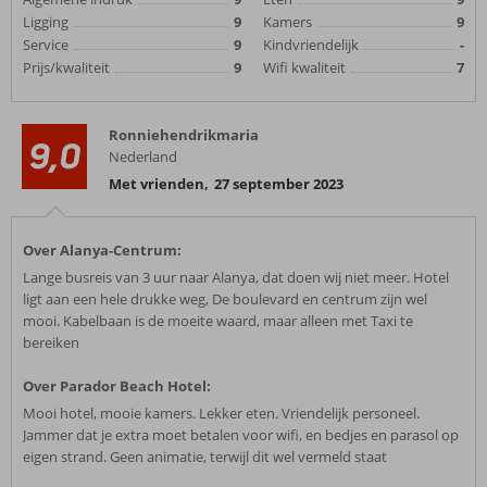
Ligging
9
Kamers
9
Service
9
Kindvriendelijk
-
Prijs/kwaliteit
9
Wifi kwaliteit
7
Ronniehendrikmaria
9,0
Nederland
Met vrienden
,
27 september 2023
Over Alanya-Centrum:
Lange busreis van 3 uur naar Alanya, dat doen wij niet meer. Hotel
ligt aan een hele drukke weg, De boulevard en centrum zijn wel
mooi. Kabelbaan is de moeite waard, maar alleen met Taxi te
bereiken
Over Parador Beach Hotel:
Mooi hotel, mooie kamers. Lekker eten. Vriendelijk personeel.
Jammer dat je extra moet betalen voor wifi, en bedjes en parasol op
eigen strand. Geen animatie, terwijl dit wel vermeld staat