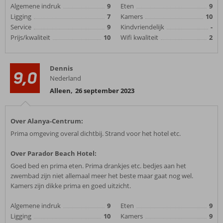
Algemene indruk
9
Eten
9
Ligging
7
Kamers
10
Service
9
Kindvriendelijk
-
Prijs/kwaliteit
10
Wifi kwaliteit
2
Dennis
9,0
Nederland
Alleen
,
26 september 2023
Over Alanya-Centrum:
Prima omgeving overal dichtbij. Strand voor het hotel etc.
Over Parador Beach Hotel:
Goed bed en prima eten. Prima drankjes etc. bedjes aan het
zwembad zijn niet allemaal meer het beste maar gaat nog wel.
Kamers zijn dikke prima en goed uitzicht.
Algemene indruk
9
Eten
9
Ligging
10
Kamers
9