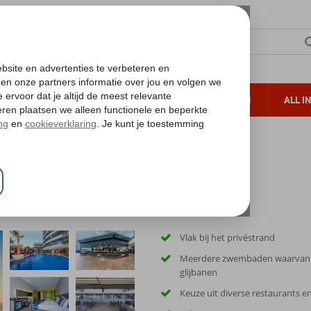
TERZON
ZONVAKANTIES
VERRE REIZEN
ALL I
ueltoeslag
Gratis annuleren*
Vlak bij het privéstrand
Meerdere zwembaden waarvan
glijbanen
Keuze uit diverse restaurants e