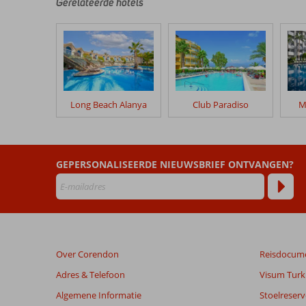
door
Gerelateerde hotels
onze
klanten
geschreven
na
hun
verblijf
in
Long Beach Alanya
Club Paradiso
M
Noxinn
Deluxe
Beoordelingen
GEPERSONALISEERDE NIEUWSBRIEF ONTVANGEN?
die
ouder
zijn
dan
48
maanden
Over Corendon
Reisdocum
worden
niet
Adres & Telefoon
Visum Turki
meer
Algemene Informatie
Stoelreserv
weergegeven