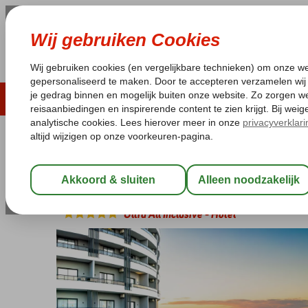
ZOMER 2026
LAST MINUTES
WIN
Pakketgarantie
Laagsteprijsgarantie*
Geen f
Turkije
Home
Turkse Riviera
Alanya
Konakli
Noxinn Deluxe
Noxinn Deluxe
Ultra All Inclusive
-
Hotel