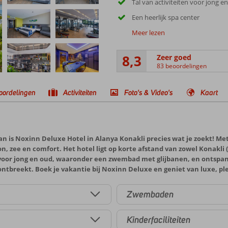
Tal van activiteiten voor jong e
Een heerlijk spa center
Meer lezen
8,3
Zeer goed
83 beoordelingen
oordelingen
Activiteiten
Foto's & Video's
Kaart
n is Noxinn Deluxe Hotel in Alanya Konakli precies wat je zoekt! Met e
n, zee en comfort. Het hotel ligt op korte afstand van zowel Konakli (3
oor jong en oud, waaronder een zwembad met glijbanen, en ontspann
ontbreekt. Boek je vakantie bij Noxinn Deluxe en geniet van luxe, pl
Zwembaden
Kinderfaciliteiten