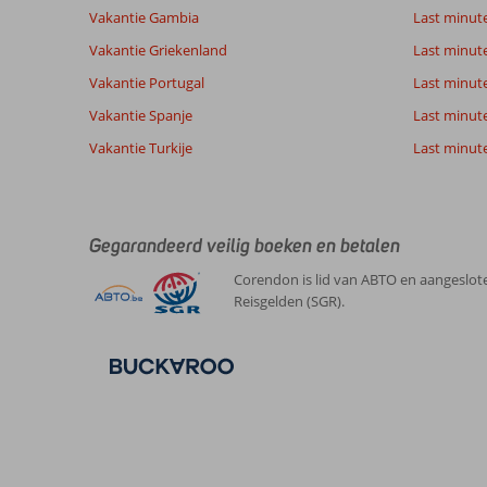
Vakantie Gambia
Last minut
Ervaringen
Taal
van onze
Nederlands (BE + NL) (46)
Vakantie Griekenland
Last minute
klanten
Vakantie Portugal
Last minut
Vakantie Spanje
Last minute 
8,0
Vakantie Turkije
Last minute
Over
Algemene indruk
8
Konakli:
Ligging
7
Kimberly
Service
5
Heel
Belgie
Prijs/kwaliteit
7
mooi
Gegarandeerd veilig boeken en betalen
Gezin met jong(e) kind(eren)
Eten
6
,
,
plaatselijke
Kamers
9
Corendon is lid van ABTO en aangeslote
21 juli 2026
winkeltjes
Kindvriendelijk
8
Reisgelden (SGR).
genoeg
Wifi kwaliteit
5
bij
het
hotel
,
kiezelzand
aan
het