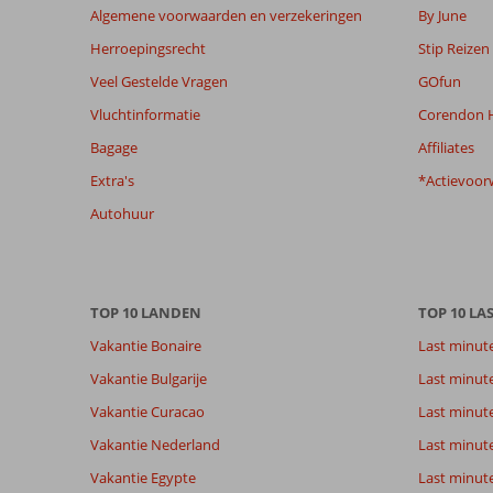
om
Algemene voorwaarden en verzekeringen
By June
de
Herroepingsrecht
Stip Reizen
relevantie
van
Veel Gestelde Vragen
GOfun
de
Vluchtinformatie
Corendon H
getoonde
beoordelingen
Bagage
Affiliates
te
Extra's
*Actievoor
garanderen.
Meer
Autohuur
info
over
onze
beoordelingen.
TOP 10 LANDEN
TOP 10 LA
Vakantie Bonaire
Last minut
Totale score
Scoreverdeling
8,3
Algemene indruk
8,3
Eten
Vakantie Bulgarije
Last minut
Gebaseerd op:
Ligging
8,2
Kamers
83
Vakantie Curacao
Last minute
Zeer goed
Service
8,3
Kindvriende
beoordelingen
Prijs/kwaliteit
8,4
Wifi kwalite
Vakantie Nederland
Last minut
Vakantie Egypte
Last minut