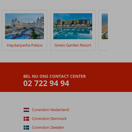
Haydarpasha Palace
Green Garden Resort
Eftalia Ocea
BEL NU ONS CONTACT CENTER
02 722 94 94
Corendon Nederland
Corendon Denmark
Corendon Zweden