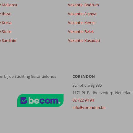
e Mallorca
Vakantie Bodrum
Filter reisgezelschap
Sorteren op
Alle
datum (nieuw > oud)
 Ibiza
Vakantie Alanya
e Kreta
Vakantie Kemer
Sicilie
Vakantie Belek
 Sardinie
Vakantie Kusadasi
n bij de Stichting Garantiefonds
CORENDON
Schipholweg 335
1171 PL Badhoevedorp, Nederlan
02 722 94 94
info@corendon.be