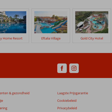
y Home Resort
Eftalia Village
Gold City Hotel
enten & gezondheid
Laagste Prijsgarantie
je
Cookiebeleid
ering
Privacybeleid