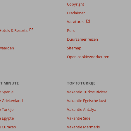
Copyright
Disclaimer
Vacatures
otels & Resorts
Pers
Duurzamer reizen
waarden
Sitemap
Open cookievoorkeuren
ST MINUTE
TOP 10 TURKIJE
e Spanje
Vakantie Turkse Riviera
7,6
e Griekenland
Vakantie Egeische kust
8,7
 Turkije
Vakantie Antalya
lijk
8,2
it
8,1
e Egypte
Vakantie Side
e Curacao
Vakantie Marmaris