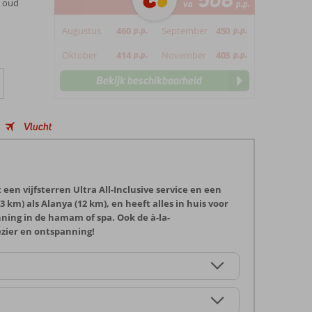
506
n oud
va
p.p.
Augustus
460
p.p.
September
450
p.p.
Oktober
414
p.p.
November
403
p.p.
Bekijk beschikbaarheid
Vlucht
en vijfsterren Ultra All-Inclusive service en een
 km) als Alanya (12 km), en heeft alles in huis voor
ing in de hamam of spa. Ook de à-la-
ezier en ontspanning!