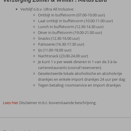
Verblijf o.b.v. Ultra All Inclusive:
Ontbijt in buffetvorm (07.00-10.00 uur)
Laat ontbijt in buffetvorm (10.00-11.00 uur)
Lunch in buffetvorm (12.30-14.30 uur)
Diner in buffetvorm (19.00-21.00 uur)
Snacks (12.30-16.00 uur)
Patisserie (16.30-17.30 uur)
IJs (11.00-18.00 uur)
Nachtsnack (23.00-24.00 uur)
Je kunt 1 x per week dineren in 1 van de 3 à-la-
carterestaurants (vooraf reserveren)
Geselecteerde lokale alcoholische en alcoholvrije
drankjes en enkele import drankjes 24 uur per dag
Tegen betaling: roomservice en import drankjes
Lees hier
Disclaimer m.b.t. bovenstaande beschrijving.
De
beoordelingen
zijn