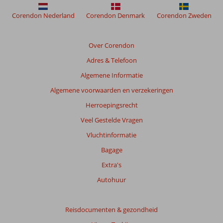
weergegeven
om
Corendon Nederland
Corendon Denmark
Corendon Zweden
de
relevantie
van
Over Corendon
de
Adres & Telefoon
getoonde
beoordelingen
Algemene Informatie
te
Algemene voorwaarden en verzekeringen
garanderen.
Meer
Herroepingsrecht
info
Veel Gestelde Vragen
over
onze
Vluchtinformatie
beoordelingen.
Bagage
Extra's
Autohuur
Reisdocumenten & gezondheid