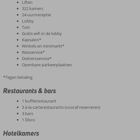
Liften
322 kamers
24-uursreceptie
Lobby
Tuin
Gratis wifi in de lobby
Kapsalon*
Winkels en minimarkt*
Wasservice*
Doktersservice*
Openbare parkeerplaatsen
*Tegen betaling
Restaurants & bars
1 buffetrestaurant
3 à-la-carterestaurants (vooraf reserveren)
3 bars
1 Disco
Hotelkamers