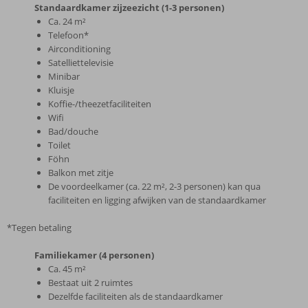
Standaardkamer zijzeezicht (1-3 personen)
Ca. 24 m²
Telefoon*
Airconditioning
Satelliettelevisie
Minibar
Kluisje
Koffie-/theezetfaciliteiten
Wifi
Bad/douche
Toilet
Föhn
Balkon met zitje
De voordeelkamer (ca. 22 m², 2-3 personen) kan qua
faciliteiten en ligging afwijken van de standaardkamer
*Tegen betaling
Familiekamer (4 personen)
Ca. 45 m²
Bestaat uit 2 ruimtes
Dezelfde faciliteiten als de standaardkamer