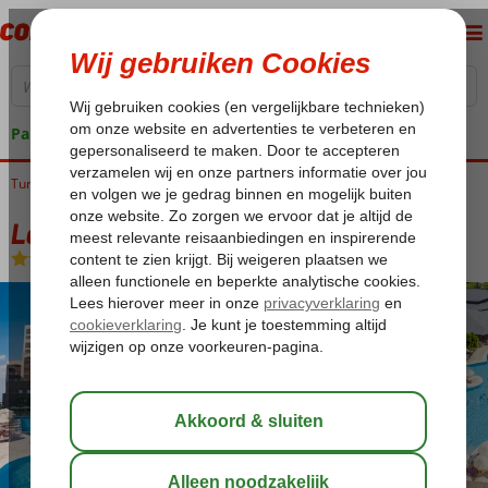
Pakketgarantie
Turkije
Home
Turkse Riviera
Antalya
Lara
Longstay Melas Lara
Longstay Melas Lara
Ultra All Inclusive
-
Hotel