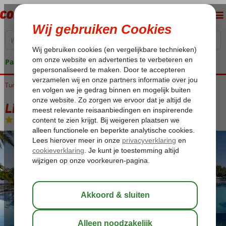
Pakketgarantie
Turkije
Home
Turkse Riviera
Belek
Limak Arcadia
Limak Arcadia
Ultra All Inclusive
-
Hotel