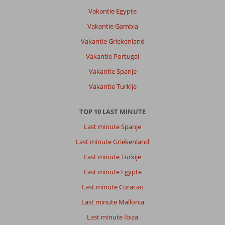
heeft
Vakantie Egypte
wel
een
Vakantie Gambia
leuk
Vakantie Griekenland
centrum
voor
Vakantie Portugal
als
Vakantie Spanje
je
de
Vakantie Turkije
typische
Turkse
TOP 10 LAST MINUTE
producten
wil
Last minute Spanje
shoppen
Last minute Griekenland
zoals
kleding,
Last minute Turkije
lederwaar,
Last minute Egypte
zonnebrillen,
sieraden
Last minute Curacao
en
Last minute Mallorca
voetbalshirts.
Wel
Last minute Ibiza