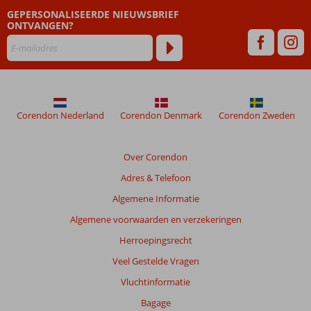
dan
GEPERSONALISEERDE NIEUWSBRIEF
48
ONTVANGEN?
maanden
worden
niet
meer
weergegeven
om
de
Corendon Nederland
Corendon Denmark
Corendon Zweden
relevantie
van
de
Over Corendon
getoonde
Adres & Telefoon
beoordelingen
te
Algemene Informatie
garanderen.
Algemene voorwaarden en verzekeringen
Meer
info
Herroepingsrecht
over
Veel Gestelde Vragen
onze
beoordelingen.
Vluchtinformatie
Bagage