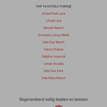
natuurlijk
TOP 10 HOTELS TURKIJE
ook
een
Grand Park Lara
beetje
Limak Lara
bij
in
Miracle Resort
Turkije
Granada Luxury Belek
maar
dat
Side Star Beach
kan
Saturn Palace
wat
ongemakkelijk
Delphin Imperial
aanvoelen.
Limak Arcadia
Over
Side Star Park
Limak
Side Mare Resort
Arcadia:
Wij
hebben
erg
Gegarandeerd veilig boeken en betalen
van
de