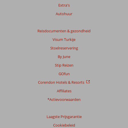
Totale
Extra's
score
Autohuur
Gebaseerd
op:
121
Reisdocumenten & gezondheid
beoordelingen
Visum Turkije
Stoelreservering
Scoreverdeling
By June
Algemene indruk
8,5
Eten
8,1
Stip Reizen
Ligging
8,6
Kamers
8,0
Service
8,5
Kindvriendelijk
8,5
GOfun
Prijs/kwaliteit
8,1
Wifi kwaliteit
7,2
Corendon Hotels & Resorts
Affiliates
Ervaringen
van
*Actievoorwaarden
onze
klanten
Taal
Laagste Prijsgarantie
Nederlands (BE + NL) (115)
Cookiebeleid