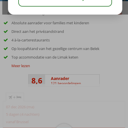
03:45
00:40
aug 33°
C
delen
bewaar
Absolute aanrader voor families met kinderen
Direct aan het privézandstrand
4 à-la-carterestaurants
Op loopafstand van het gezellige centrum van Belek
Top accommodatie van de Limak keten
Meer lezen
8,6
Aanrader
121 beoordelingen
+
07 dec 2026 (ma)
5 dagen (4 nachten)
vanaf Brussel