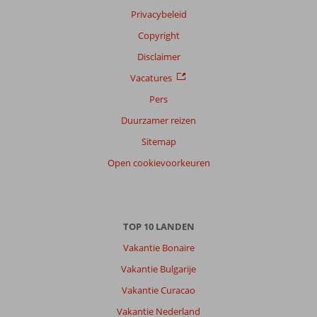
Filter
Privacybeleid
reisgezelschap
Copyright
Alle
Disclaimer
Sorteren
op
Vacatures
datum (nieuw > oud)
Pers
Duurzamer reizen
Franca
9,0
Sitemap
Nederland
Open cookievoorkeuren
Met partner
,
16 mei 2026
TOP 10 LANDEN
Belek
Vakantie Bonaire
is
niet
Vakantie Bulgarije
heel
Vakantie Curacao
bijzonder,
maar
Vakantie Nederland