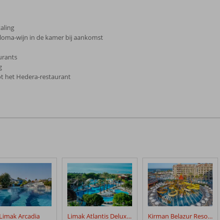
aling
Paloma-wijn in de kamer bij aankomst
urants
g
ot het Hedera-restaurant
Limak Arcadia
Limak Atlantis Deluxe Hotel
Kirman Belazur Resort & Spa