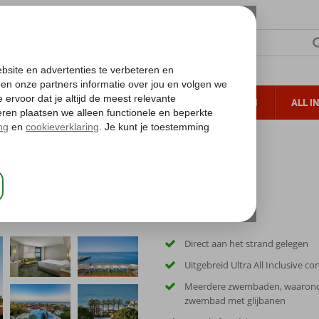
TERZON
ZONVAKANTIES
VERRE REIZEN
ALL I
ueltoeslag
Gratis annuleren*
Direct aan het strand gelegen
Uitgebreid Ultra All Inclusive co
Meerdere zwembaden, waarond
zwembad met glijbanen