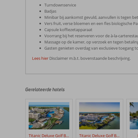
Turndownservice
Badjas
Minibar bij aankomst gevuld, aanvullen is tegen bet
Vers fruit, verse bloemen en een fles biologische 
Capsule koffiezetapparaat
Voorrang bij het reserveren voor de à-la-carteresta
Massage op de kamer, op verzoek en tegen betalin
Gasten genieten overdag van exclusieve toegang t
Lees hier
Disclaimer m.b.t. bovenstaande beschrijving.
De
beoordelingen
zijn
door
Gerelateerde hotels
onze
klanten
geschreven
na
hun
verblijf
in
Titanic Deluxe Golf Belek
Titanic Deluxe Golf Belek - Golfpakket