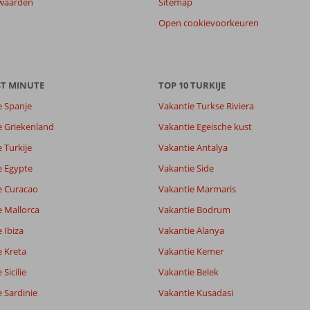
waarden
Sitemap
Open cookievoorkeuren
ST MINUTE
TOP 10 TURKIJE
e Spanje
Vakantie Turkse Riviera
e Griekenland
Vakantie Egeische kust
 Turkije
Vakantie Antalya
e Egypte
Vakantie Side
e Curacao
Vakantie Marmaris
e Mallorca
Vakantie Bodrum
 Ibiza
Vakantie Alanya
e Kreta
Vakantie Kemer
Sicilie
Vakantie Belek
 Sardinie
Vakantie Kusadasi