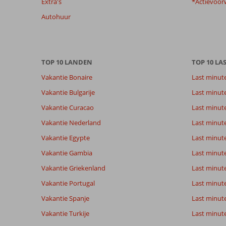
Extra's
*Actievoor
garanderen.
Meer
Autohuur
info
over
onze
beoordelingen.
TOP 10 LANDEN
TOP 10 LA
Vakantie Bonaire
Last minut
Vakantie Bulgarije
Last minut
Vakantie Curacao
Last minute
Vakantie Nederland
Last minut
Vakantie Egypte
Last minut
Vakantie Gambia
Last minut
Vakantie Griekenland
Last minute
Vakantie Portugal
Last minut
Vakantie Spanje
Last minute 
Vakantie Turkije
Last minute