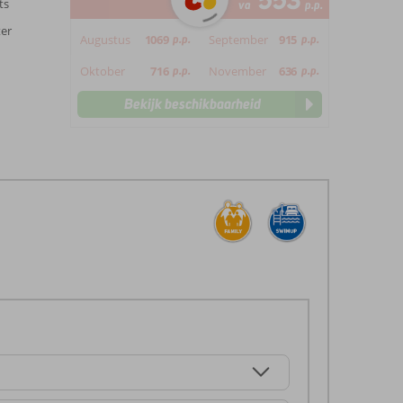
553
ts
va
p.p.
ter
Augustus
1069
p.p.
September
915
p.p.
Oktober
716
p.p.
November
636
p.p.
Bekijk beschikbaarheid