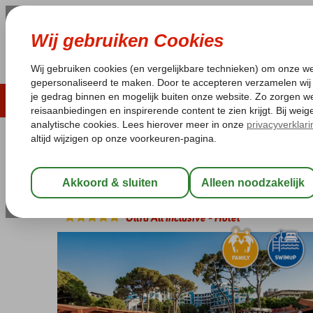
ZOMER 2026
LAST MINUTES
WIN
Pakketgarantie
Laagsteprijsgarantie*
Geen f
Turkije
Home
Turkse Riviera
Belek
Paloma Sencia
Paloma Sencia
Ultra All Inclusive
-
Hotel