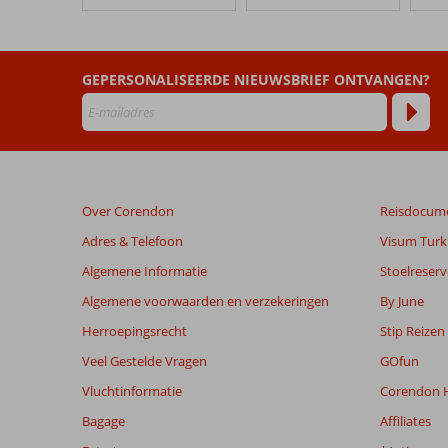
Paloma
Sencia
Beoordelingen
GEPERSONALISEERDE NIEUWSBRIEF ONTVANGEN?
die
ouder
zijn
dan
48
maanden
Over Corendon
Reisdocum
worden
niet
Adres & Telefoon
Visum Turki
meer
Algemene Informatie
Stoelreserv
weergegeven
om
Algemene voorwaarden en verzekeringen
By June
de
Herroepingsrecht
Stip Reizen
relevantie
van
Veel Gestelde Vragen
GOfun
de
Vluchtinformatie
Corendon H
getoonde
beoordelingen
Bagage
Affiliates
te