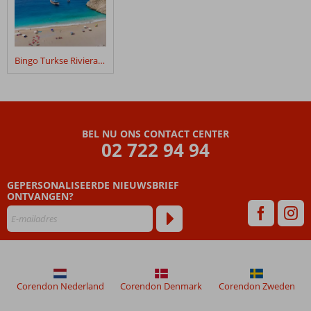
Bingo Turkse Riviera 4*
BEL NU ONS CONTACT CENTER
02 722 94 94
GEPERSONALISEERDE NIEUWSBRIEF
ONTVANGEN?
Corendon Nederland
Corendon Denmark
Corendon Zweden