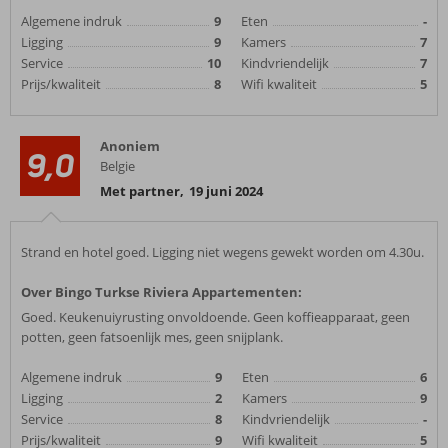
Algemene indruk
9
Eten
-
Ligging
9
Kamers
7
Service
10
Kindvriendelijk
7
Prijs/kwaliteit
8
Wifi kwaliteit
5
Anoniem
9,0
Belgie
Met partner
,
19 juni 2024
Strand en hotel goed. Ligging niet wegens gewekt worden om 4.30u.
Over Bingo Turkse Riviera Appartementen:
Goed. Keukenuiyrusting onvoldoende. Geen koffieapparaat, geen
potten, geen fatsoenlijk mes, geen snijplank.
Algemene indruk
9
Eten
6
Ligging
2
Kamers
9
Service
8
Kindvriendelijk
-
Prijs/kwaliteit
9
Wifi kwaliteit
5