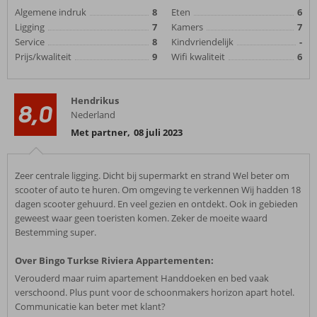
Algemene indruk
8
Eten
6
Ligging
7
Kamers
7
Service
8
Kindvriendelijk
-
Prijs/kwaliteit
9
Wifi kwaliteit
6
Hendrikus
8,0
Nederland
Met partner
,
08 juli 2023
Zeer centrale ligging. Dicht bij supermarkt en strand Wel beter om
scooter of auto te huren. Om omgeving te verkennen Wij hadden 18
dagen scooter gehuurd. En veel gezien en ontdekt. Ook in gebieden
geweest waar geen toeristen komen. Zeker de moeite waard
Bestemming super.
Over Bingo Turkse Riviera Appartementen:
Verouderd maar ruim apartement Handdoeken en bed vaak
verschoond. Plus punt voor de schoonmakers horizon apart hotel.
Communicatie kan beter met klant?