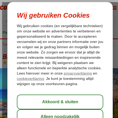
Pakketgarantie
Home
Turkije
Turkse Riviera
Bingoreizen Turkse Riviera
Bingo Turkse Riviera Appartementen
Bingo Turkse Riviera Appartementen
Logies
-
Appartement