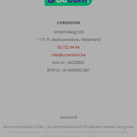
CORENDON
Schipholweg 335
1171 PL Badhoevedorp, Nederland
02 722 94 94
info@corendon.be
KvK nr.: 34220902
BTW nr.: 814395892 B01
TourWeb
©
accommodation-2534
| accommodationId=2534&tab=review-rating-tab
NetMatch
be | Accommodation | 380.0.0.13 | netm-web-ui-production-7f756f55dd-mm9vq
11:46:51 PM (11:46:51 PM) | 107 (83|41)