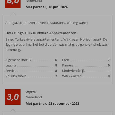
6,0
Nederland
Met partner
,
18 juni 2024
Antalya, strand zon en veel restaurants. Wel erg warm!
Over Bingo Turkse Riviera Appartementen:
Bingo Turkse riviera appartementen... Wij kregen Horizon apart. De
ligging was prima, het hotel verder was matig, de gehele indruk was
rommelig.
Algemene indruk
6
Eten
7
Ligging
8
Kamers
6
Service
8
Kindvriendelijk
-
Prijs/kwaliteit
7
Wifi kwaliteit
9
Wytze
3,0
Nederland
Met partner
,
23 september 2023