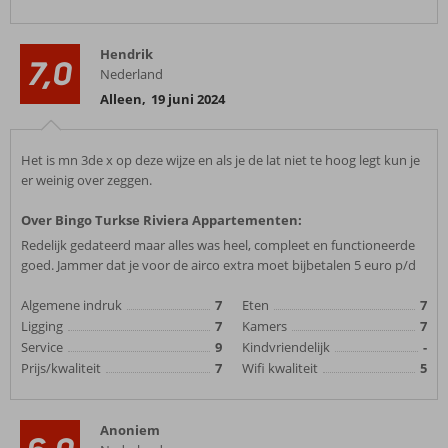
Hendrik
7,0
Nederland
Alleen
,
19 juni 2024
Het is mn 3de x op deze wijze en als je de lat niet te hoog legt kun je
er weinig over zeggen.
Over Bingo Turkse Riviera Appartementen:
Redelijk gedateerd maar alles was heel, compleet en functioneerde
goed. Jammer dat je voor de airco extra moet bijbetalen 5 euro p/d
Algemene indruk
7
Eten
7
Ligging
7
Kamers
7
Service
9
Kindvriendelijk
-
Prijs/kwaliteit
7
Wifi kwaliteit
5
Anoniem