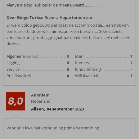
Alanya is altijd leuk zeker de moeite waard …………….
Over Bingo Turkse Riviera Appartementen:
Er werd volop gebouwd pal naast de accommodatie… een hok van
een kamer hadden we , minuscuul klein balkon …. Geen uitzicht
vanaf balkon , groot aggregaat pal naast ons balkon … Al met al een
drama ,
Algemene indruk
3
Eten
7
Ligging
6
Kamers
2
Service
6
Kindvriendelijk
-
Prijs/kwaliteit
4
Wifi kwaliteit
1
Anoniem
8,0
Nederland
Alleen
,
04 september 2023
Voor prijs kwaliteit verhouding prima bestemming