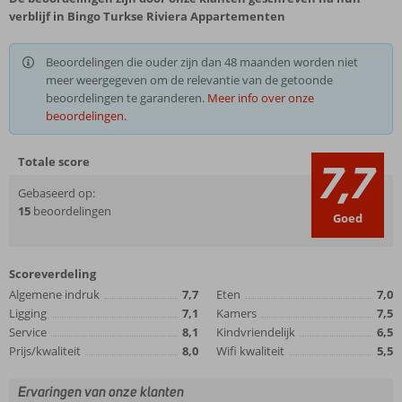
verblijf in Bingo Turkse Riviera Appartementen
Beoordelingen die ouder zijn dan 48 maanden worden niet
meer weergegeven om de relevantie van de getoonde
beoordelingen te garanderen.
Meer info over onze
beoordelingen.
Totale score
7,7
Gebaseerd op:
15
beoordelingen
Goed
Scoreverdeling
Algemene indruk
7,7
Eten
7,0
Ligging
7,1
Kamers
7,5
Service
8,1
Kindvriendelijk
6,5
Prijs/kwaliteit
8,0
Wifi kwaliteit
5,5
Ervaringen van onze klanten