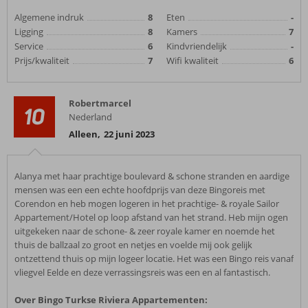
Algemene indruk
8
Eten
-
Ligging
8
Kamers
7
Service
6
Kindvriendelijk
-
Prijs/kwaliteit
7
Wifi kwaliteit
6
Robertmarcel
10
Nederland
Alleen
,
22 juni 2023
Alanya met haar prachtige boulevard & schone stranden en aardige
mensen was een een echte hoofdprijs van deze Bingoreis met
Corendon en heb mogen logeren in het prachtige- & royale Sailor
Appartement/Hotel op loop afstand van het strand. Heb mijn ogen
uitgekeken naar de schone- & zeer royale kamer en noemde het
thuis de ballzaal zo groot en netjes en voelde mij ook gelijk
ontzettend thuis op mijn logeer locatie. Het was een Bingo reis vanaf
vliegvel Eelde en deze verrassingsreis was een en al fantastisch.
Over Bingo Turkse Riviera Appartementen: