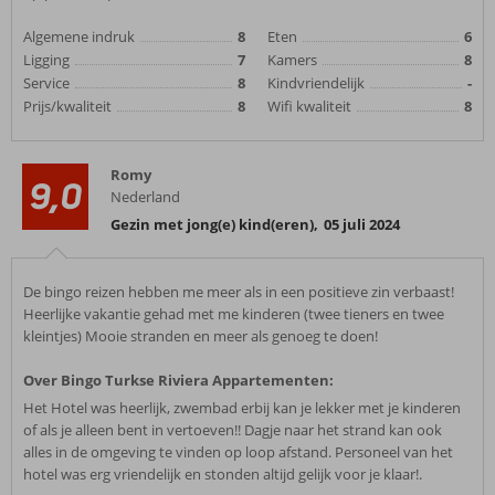
Algemene indruk
8
Eten
6
Ligging
7
Kamers
8
Service
8
Kindvriendelijk
-
Prijs/kwaliteit
8
Wifi kwaliteit
8
Romy
9,0
Nederland
Gezin met jong(e) kind(eren)
,
05 juli 2024
De bingo reizen hebben me meer als in een positieve zin verbaast!
Heerlijke vakantie gehad met me kinderen (twee tieners en twee
kleintjes) Mooie stranden en meer als genoeg te doen!
Over Bingo Turkse Riviera Appartementen:
Het Hotel was heerlijk, zwembad erbij kan je lekker met je kinderen
of als je alleen bent in vertoeven!! Dagje naar het strand kan ook
alles in de omgeving te vinden op loop afstand. Personeel van het
hotel was erg vriendelijk en stonden altijd gelijk voor je klaar!.