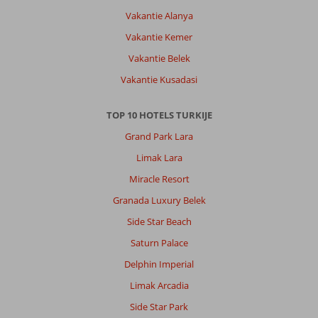
een
Vakantie Alanya
fijne
Vakantie Kemer
vakantie
gehad.
Vakantie Belek
Een
Vakantie Kusadasi
terugkeer
waard!
Alleen
TOP 10 HOTELS TURKIJE
de
Grand Park Lara
avondactiviteiten
mogen
Limak Lara
iets
Miracle Resort
beter.
Groet,
Granada Luxury Belek
Özkan
Side Star Beach
Algemene indruk
9
Eten
10
Saturn Palace
Ligging
10
Kamers
10
Delphin Imperial
Service
10
Kindvriendelijk
7
Prijs/kwaliteit
10
Wifi kwaliteit
Limak Arcadia
10
Side Star Park