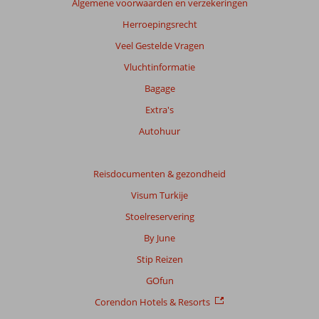
Algemene voorwaarden en verzekeringen
beoordelingen
te
Herroepingsrecht
garanderen.
Veel Gestelde Vragen
Meer
info
Vluchtinformatie
over
Bagage
onze
beoordelingen.
Extra's
Autohuur
Totale
score
Reisdocumenten & gezondheid
Gebaseerd
Visum Turkije
op:
447
Stoelreservering
beoordelingen
By June
Stip Reizen
Scoreverdeling
GOfun
Algemene indruk
9,0
Eten
8,3
Corendon Hotels & Resorts
Ligging
9,2
Kamers
8,6