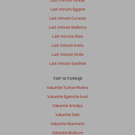
Last minute Turkije
&
Spa:
Last minute Egypte
Hotel
Last minute Curacao
is
schoon!
Last minute Mallorca
Eten
Last minute Ibiza
was
super!
Last minute Kreta
Personeel
Last minute Sicilie
heel
vriendelijk
Last minute Sardinie
en
behulpzaam
TOP 10 TURKIJE
zoals
Sinan,
Vakantie Turkse Riviera
Yilmaz
Vakantie Egeische kust
en
Abdullah
Vakantie Antalya
heel
Vakantie Side
erg
goed
Vakantie Marmaris
geholpen!
Vakantie Bodrum
Kortom