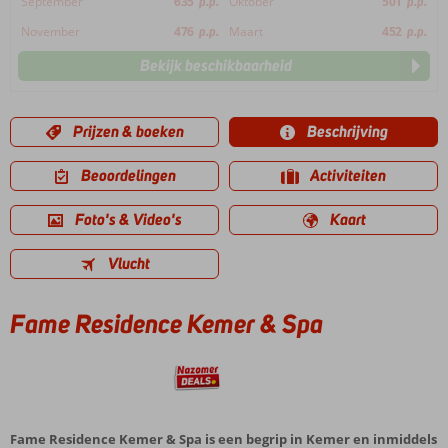
September
635
p.p.
Oktober
501
p.p.
November
476
p.p.
Maart
452
p.p.
Bekijk beschikbaarheid
Prijzen & boeken
Beschrijving
Beoordelingen
Activiteiten
Foto's & Video's
Kaart
Vlucht
Fame Residence Kemer & Spa
Fame Residence Kemer & Spa is een begrip in Kemer en inmiddels