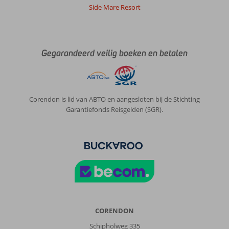
Side Mare Resort
Yolanda
10
Nederland
Met partner
,
10 juli 2026
Gegarandeerd veilig boeken en betalen
Over
Kemer-
Centrum:
Corendon is lid van ABTO en aangesloten bij de Stichting
Strand
Garantiefonds Reisgelden (SGR).
was
mooi
maar
waterschoenen,
ivm
kiezels
aan
te
bevelen.
Kemer-
CORENDON
stad
Schipholweg 335
erg