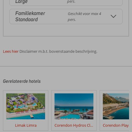
Large
pers.
Familiekamer
Geschikt voor max 4
Standaard
pers.
Lees hier
Disclaimer m.b.t. bovenstaande beschrijving.
De
beoordelingen
zijn
door
Gerelateerde hotels
onze
klanten
geschreven
na
hun
verblijf
in
Limak Limra
Corendon Hydros Club Kemer
Fame