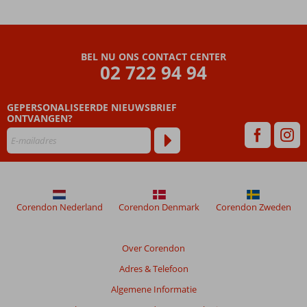
Residence
Kemer
&
Spa
BEL NU ONS CONTACT CENTER
02 722 94 94
Beoordelingen
die
GEPERSONALISEERDE NIEUWSBRIEF
ouder
ONTVANGEN?
zijn
dan
48
maanden
worden
niet
meer
Corendon Nederland
Corendon Denmark
Corendon Zweden
weergegeven
om
de
Over Corendon
relevantie
Adres & Telefoon
van
de
Algemene Informatie
getoonde