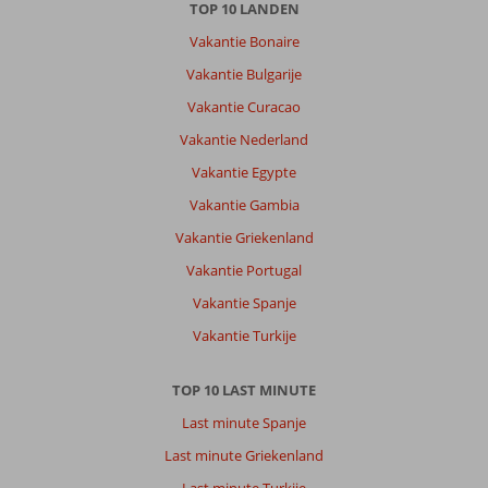
,
12 juli 2026
TOP 10 LANDEN
Vakantie Bonaire
Over
Vakantie Bulgarije
Kemer-
Vakantie Curacao
Centrum:
Vakantie Nederland
Alles
op
Vakantie Egypte
loopafstand
Vakantie Gambia
zoals
zee
Vakantie Griekenland
en
Vakantie Portugal
en
centrum.
Vakantie Spanje
Alle
Vakantie Turkije
benodigheden
bereikbaar.
TOP 10 LAST MINUTE
Over
Last minute Spanje
Fame
Residence
Last minute Griekenland
Kemer