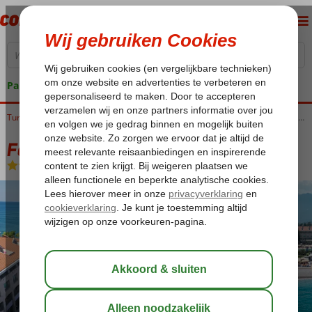
Pakketgarantie
Home
Turkije
Turkse Riviera
Kemer
Kemer-Centrum
Fame Residence Kemer & Spa
Fame Residence Kemer & Spa
All Inclusive
-
Hotel