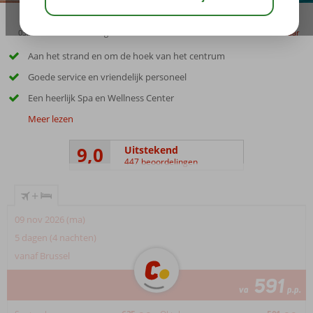
03:45
01:00
aug 33°
C
delen
bewaar
Aan het strand en om de hoek van het centrum
Goede service en vriendelijk personeel
Een heerlijk Spa en Wellness Center
Meer lezen
9,0
Uitstekend
447 beoordelingen
+
09 nov 2026 (ma)
5 dagen (4 nachten)
vanaf Brussel
591
va
p.p.