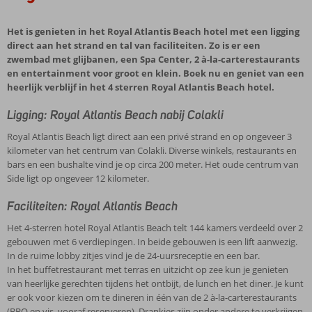
Het is genieten in het Royal Atlantis Beach hotel met een ligging
direct aan het strand en tal van faciliteiten. Zo is er een
zwembad met glijbanen, een Spa Center, 2 à-la-carterestaurants
en entertainment voor groot en klein. Boek nu en geniet van een
heerlijk verblijf in het 4 sterren Royal Atlantis Beach hotel.
Ligging: Royal Atlantis Beach nabij Colakli
Royal Atlantis Beach ligt direct aan een privé strand en op ongeveer 3
kilometer van het centrum van Colakli. Diverse winkels, restaurants en
bars en een bushalte vind je op circa 200 meter. Het oude centrum van
Side ligt op ongeveer 12 kilometer.
Faciliteiten: Royal Atlantis Beach
Het 4-sterren hotel Royal Atlantis Beach telt 144 kamers verdeeld over 2
gebouwen met 6 verdiepingen. In beide gebouwen is een lift aanwezig.
In de ruime lobby zitjes vind je de 24-uursreceptie en een bar.
In het buffetrestaurant met terras en uitzicht op zee kun je genieten
van heerlijke gerechten tijdens het ontbijt, de lunch en het diner. Je kunt
er ook voor kiezen om te dineren in één van de 2 à-la-carterestaurants
(BBQ en vis, vooraf reserveren). Drankjes zijn onder andere te verkrijgen