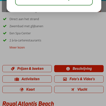
03:45
00:50
aug 33°
C
delen
bewaar
Direct aan het strand
Zwembad met glijbanen
Een Spa Center
2 à-la-carterestaurants
Meer lezen
Prijzen & boeken
Beschrijving
Activiteiten
Foto's & Video's
Kaart
Vlucht
Royal Atlantis Beach