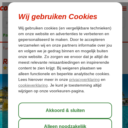
Pakketgarantie
Turkije
Home
Turkse Riviera
Side
Colakli
Royal Atlantis Beach
Royal Atlantis Beach
Ultra All Inclusive
-
Hotel