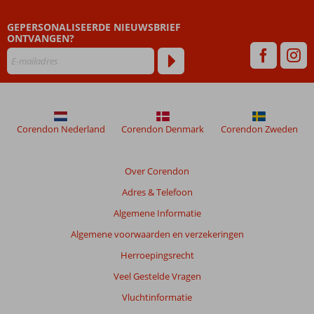
zijn
GEPERSONALISEERDE NIEUWSBRIEF
dan
ONTVANGEN?
48
maanden
worden
niet
meer
weergegeven
om
Corendon Nederland
Corendon Denmark
Corendon Zweden
de
relevantie
van
Over Corendon
de
Adres & Telefoon
getoonde
beoordelingen
Algemene Informatie
te
Algemene voorwaarden en verzekeringen
garanderen.
Meer
Herroepingsrecht
info
Veel Gestelde Vragen
over
onze
Vluchtinformatie
beoordelingen.