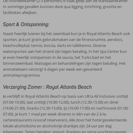
De voordeelkamer (2-3 personen) is vaak gelijk aan de standaardkamer.
In sommige gevallen kunnen deze qua ligging, inrichting, grootte en
faciliteiten afwijken.
Sport & Ontspanning:
Naast heerlijk luieren bij het zwembad kun je in Royal Atlantis Beach ook
sporten. Je kunt gratis gebruikmaken van de fitnessruimte, aerobics,
beachvolleybal, tennis, boccia, darts en tafeltennis. Diverse
watersporten aan het strand zijn tegen betaling. In het Spa Center kun
je even heerlijk ontspannen in de sauna, het Turks bad en het
binnenzwembad. Massages en behandelingen zijn tegen betaling. Het
animatieteam verzorgt 6 dagen per week een gevarieerd
animatieprogramma.
Verzorging Zomer : Royal Atlantis Beach
Je verblijft in Royal Atlantis Beach op basis van Ultra All Inclusive: ontbijt
(07.00-10.00), laat ontbijt (10.00-12.00), lunch (12.30-15.00) en diner
(19.00-21.00). Snacks (12.30-15.00), ijs (16.00-17.00) en nachtsnack (01.00-
07.00). Je kunt 1 maal per week dineren in één van de 2 à-la-
carterestaurants (vooraf reserveren). Alle door het hotel geselecteerde
lokale alcoholische en alcoholvrije drankjes zijn 24 uur per dag
inbegrepen. Tegen betaling: import drankjes en verse vruchtensappen.