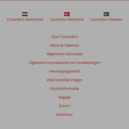
Sofitel
Jumeirah
Beach
Corendon Nederland
Corendon Denmark
Corendon Zweden
Beoordelingen
die
Over Corendon
ouder
Adres & Telefoon
zijn
dan
Algemene Informatie
48
Algemene voorwaarden en verzekeringen
maanden
worden
Herroepingsrecht
niet
Veel Gestelde Vragen
meer
weergegeven
Vluchtinformatie
om
Bagage
de
relevantie
Extra's
van
Autohuur
de
getoonde
beoordelingen