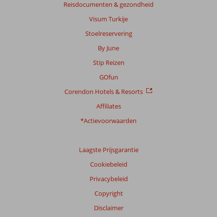
Reisdocumenten & gezondheid
te
garanderen.
Visum Turkije
Meer
Stoelreservering
info
over
By June
onze
Stip Reizen
beoordelingen.
GOfun
Corendon Hotels & Resorts
Affiliates
*Actievoorwaarden
Laagste Prijsgarantie
Cookiebeleid
Privacybeleid
Copyright
Disclaimer