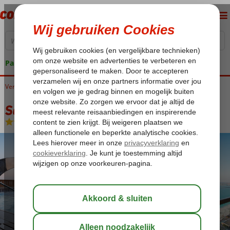
Pakketgarantie
Verenigde Arabische Emiraten
Home
Dubai
Jumeirah
Sofitel Jumeirah Beach
Sofitel Jumeirah Beach
Logies en ontbijt
-
Hotel