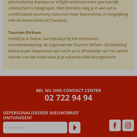
(alcoholische) drankjes en inflight entertainment (persoonlijk
videoscherm) inbegrepen. Met Emirates vlieg je in een extra
comfortabele economy class met meer beenruimte, in vergelijking
met de beenruimte bij Transavia.
Tourism Dirham
Verblijf je in Dubai, dan betaal je bij het uitchecken
toeristenbelasting; de zogenaamde Tourism Dirham. De belasting
betaal je per slaapkamer per nacht en is afhankelijk van het aantal
sterren van het hotel waar je je vakantie hebt doorgebracht.
De
beoordelingen
zijn
BEL NU ONS CONTACT CENTER
door
02 722 94 94
onze
klanten
geschreven
GEPERSONALISEERDE NIEUWSBRIEF
na
ONTVANGEN?
hun
verblijf
in