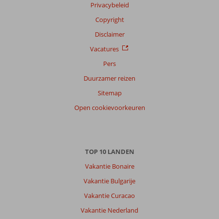
Privacybeleid
Filter
reisgezelschap
Copyright
Alle
Disclaimer
Sorteren
Vacatures
op
Pers
datum (nieuw > oud)
Duurzamer reizen
Sitemap
Elisabeth
9,0
Open cookievoorkeuren
Nederland
Gezin met jong(e) kind(eren)
,
07 juli 2026
TOP 10 LANDEN
Bonaire
Vakantie Bonaire
heerlijk
eiland.
Vakantie Bulgarije
We
Vakantie Curacao
zaten
in
Vakantie Nederland
Kralendijk