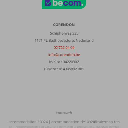
met
lange
incheck
rijen
en
CORENDON
paspoorten
Schipholweg 335
checken.
Nee
1171 PL Badhoevedorp, Nederland
hoor,
02 722 94 94
we
info@corendon.be
konden
KvK nr.: 34220902
zo
naar
BTW nr.: 814395892 B01
binnen.
Sleutel
in
de
deur.
Coronaatje
en
TourWeb
cola
©
koud
accommodation-10924
| accommodationId=10924&tab=map-tab
NetMatch
in
be | Accommodation | 380.0.0.13 | netm-web-ui-production-7f756f55dd-mm9vq