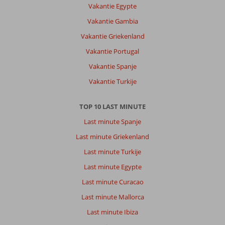
Vakantie Egypte
en
vandaaruit
Vakantie Gambia
kun
Vakantie Griekenland
je
het
Vakantie Portugal
hele
Vakantie Spanje
eiland
bezoeken.
Vakantie Turkije
Over
TOP 10 LAST MINUTE
All
Seasons
Last minute Spanje
Appartementen:
Last minute Griekenland
Ik
Last minute Turkije
ben
met
Last minute Egypte
mijn
Last minute Curacao
dochter
naar
Last minute Mallorca
All
Last minute Ibiza
Seasons
geweest.