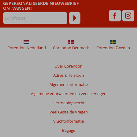
GEPERSONALISEERDE NIEUWSBRIEF
dan
ONTVANGEN?
48
maanden
worden
niet
meer
weergegeven
om
Corendon Nederland
Corendon Denmark
Corendon Zweden
de
relevantie
van
Over Corendon
de
Adres & Telefoon
getoonde
beoordelingen
Algemene Informatie
te
Algemene voorwaarden en verzekeringen
garanderen.
Meer
Herroepingsrecht
info
Veel Gestelde Vragen
over
onze
Vluchtinformatie
beoordelingen.
Bagage