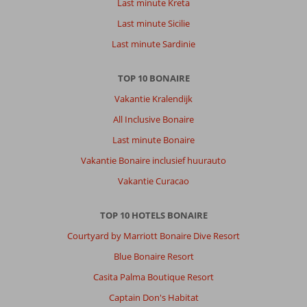
Last minute Kreta
Een
Last minute Sicilie
dag
voor
Last minute Sardinie
vertrek
ontving
TOP 10 BONAIRE
ik
een
Vakantie Kralendijk
heel
All Inclusive Bonaire
vriendelijk
appje
Last minute Bonaire
met
Vakantie Bonaire inclusief huurauto
de
code
Vakantie Curacao
van
de
TOP 10 HOTELS BONAIRE
deur.
Informatie
Courtyard by Marriott Bonaire Dive Resort
over
Blue Bonaire Resort
de
wifi
Casita Palma Boutique Resort
en
Captain Don's Habitat
zelfs