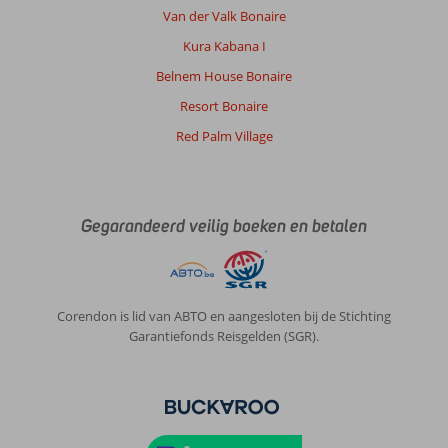
het
Van der Valk Bonaire
studionummer
Kura Kabana I
met
plattegrondje
Belnem House Bonaire
zodat
Resort Bonaire
je
al
Red Palm Village
weet
of
je
een
Gegarandeerd veilig boeken en betalen
leuke
plek
hebt.
Nou,
die
Corendon is lid van ABTO en aangesloten bij de Stichting
hadden
Garantiefonds Reisgelden (SGR).
we.
Bij
aankomst
geen
gedoe