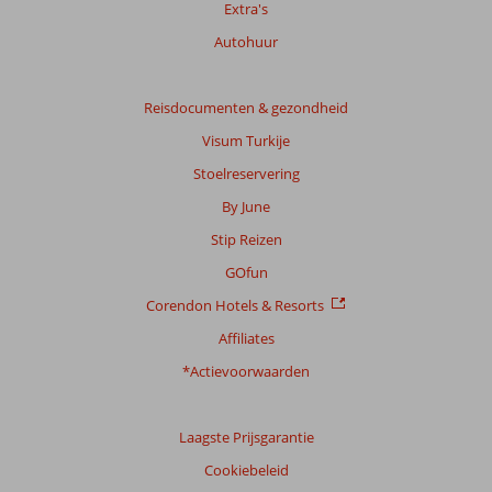
Extra's
Totale
score
Autohuur
Gebaseerd
op:
Reisdocumenten & gezondheid
105
Visum Turkije
beoordelingen
Stoelreservering
By June
Scoreverdeling
Stip Reizen
Algemene indruk
9,6
Eten
9,8
Ligging
9,5
Kamers
9,6
GOfun
Service
9,5
Kindvriendelijk
9,0
Corendon Hotels & Resorts
Prijs/kwaliteit
9,3
Wifi kwaliteit
9,6
Affiliates
Ervaringen
*Actievoorwaarden
van
onze
klanten
Laagste Prijsgarantie
Taal
Cookiebeleid
Nederlands (BE + NL) (88)