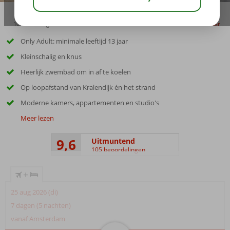
10:00
aug 31°
C
delen
bewaar
Only Adult: minimale leeftijd 13 jaar
Kleinschalig en knus
Heerlijk zwembad om in af te koelen
Op loopafstand van Kralendijk én het strand
Moderne kamers, appartementen en studio's
Meer lezen
9,6
Uitmuntend
105 beoordelingen
+
25 aug 2026 (di)
7 dagen (5 nachten)
vanaf Amsterdam