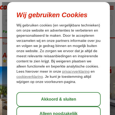
Pakketgarantie
Bonaire
Home
Kralendijk
All Seasons Appartementen
All Seasons Appartementen
Logies
-
Appartement