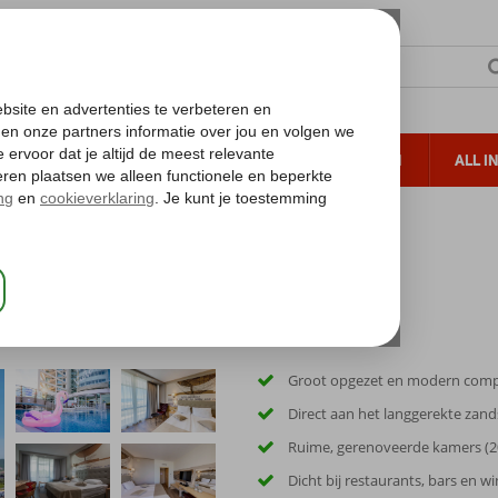
TERZON
ZONVAKANTIES
VERRE REIZEN
ALL I
ueltoeslag
Gratis annuleren*
Groot opgezet en modern comp
Direct aan het langgerekte zan
Ruime, gerenoveerde kamers (2
Dicht bij restaurants, bars en wi