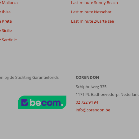
e Mallorca
Last minute Sunny Beach
Filter reisgezelschap
Sorteren op
 Ibiza
Last minute Nessebar
Alle
datum (nieuw > oud)
e Kreta
Last minute Zwarte zee
Sicilie
 Sardinie
n bij de Stichting Garantiefonds
CORENDON
Schipholweg 335
1171 PL Badhoevedorp, Nederlan
02 722 94 94
info@corendon.be