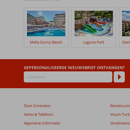
onze
klanten
geschreven
na
hun
verblijf
in
Melia Sunny Beach
Laguna Park
Effect
Grand
Victoria
GEPERSONALISEERDE NIEUWSBRIEF ONTVANGEN?
Beoordelingen
die
ouder
zijn
dan
48
Over Corendon
Reisdocum
maanden
worden
Adres & Telefoon
Visum Turki
niet
Algemene Informatie
Stoelreserv
meer
weergegeven