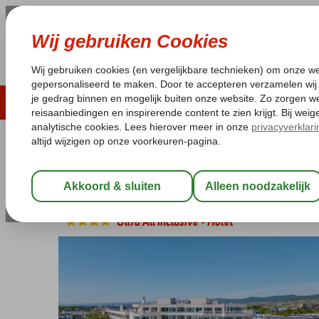
ZOMER 2026
LAST MINUTES
WIN
Pakketgarantie
Laagsteprijsgarantie*
Geen f
Bulgarije
Home
Zwarte Zee
Sunny Beach
Effect Grand Victoria
Effect Grand Victoria
Ultra All Inclusive
-
Hotel