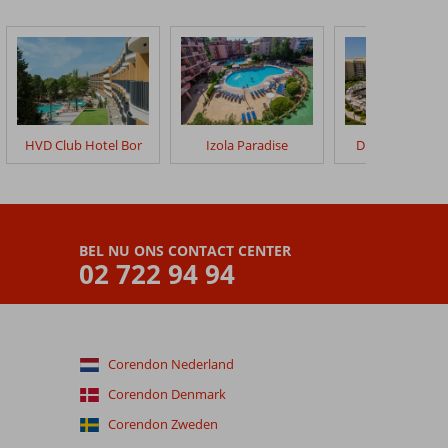
HVD Club Hotel Bor
Izola Paradise
DIT Majestic Be
BEL NU ONS CONTACT CENTER
02 722 94 94
Corendon Nederland
Corendon Denmark
Corendon Zweden