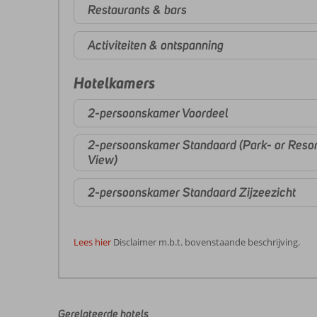
Restaurants & bars
Activiteiten & ontspanning
Hotelkamers
2-persoonskamer Voordeel
2-persoonskamer Standaard (Park- or Resor
View)
2-persoonskamer Standaard Zijzeezicht
Lees hier
Disclaimer m.b.t. bovenstaande beschrijving.
De
beoordelingen
zijn
door
Gerelateerde hotels