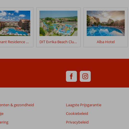
Diamant Residence Hotel & Spa
DIT Evrika Beach Club Hotel
Alba Hotel
enten & gezondheid
Laagste Prijsgarantie
je
Cookiebeleid
ering
Privacybeleid