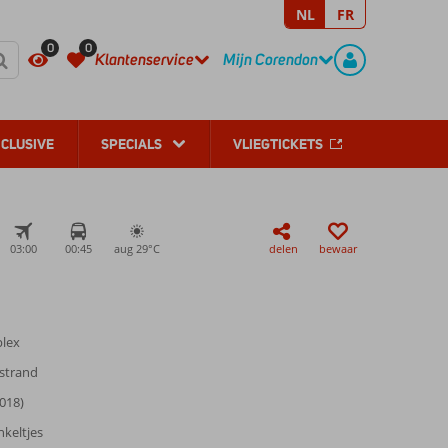
NL
FR
REGISTREER
CONTACT
0
0
Klantenservice
Mijn Corendon
NCLUSIVE
SPECIALS
VLIEGTICKETS
03:00
00:45
aug 29°
C
delen
bewaar
lex
dstrand
018)
nkeltjes