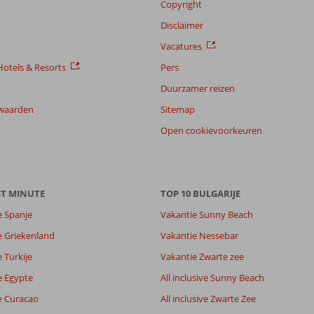
Copyright
Disclaimer
Vacatures
otels & Resorts
Pers
Duurzamer reizen
waarden
Sitemap
Open cookievoorkeuren
ST MINUTE
TOP 10 BULGARIJE
e Spanje
Vakantie Sunny Beach
e Griekenland
Vakantie Nessebar
8,1
 Turkije
Vakantie Zwarte zee
8,7
lijk
9,0
e Egypte
All inclusive Sunny Beach
it
7,7
e Curacao
All inclusive Zwarte Zee