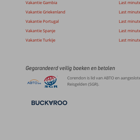
Vakantie Gambia
Last minut
Ervaringen
Taal
Vakantie Griekenland
Last minute
van onze
Nederlands (BE + NL) (6)
Vakantie Portugal
klanten
Last minut
Vakantie Spanje
Last minute 
Vakantie Turkije
Last minute
10
Alleen
Algemene indruk
10
geen
Ligging
10
Anoniem
animatie
Service
10
Nederland
verder
Gegarandeerd veilig boeken en betalen
Prijs/kwaliteit
10
alles
Met partner
Eten
8
Corendon is lid van ABTO en aangeslote
prima
,
Kamers
9
Reisgelden (SGR).
we
31 mei 2026
Kindvriendelijk
-
hebben
Wifi kwaliteit
10
een
fijne
vakantie
gehad
Over
Effect