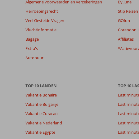
Algemene voorwaarden en verzekeringen
By June
om
Herroepingsrecht
Stip Reizen
de
relevantie
Veel Gestelde Vragen
GOfun
van
Vluchtinformatie
Corendon H
de
getoonde
Bagage
Affiliates
beoordelingen
Extra's
*Actievoor
te
garanderen.
Autohuur
Meer
info
over
onze
TOP 10 LANDEN
TOP 10 LA
beoordelingen.
Vakantie Bonaire
Last minut
Totale score
Scoreverdeling
9,3
Vakantie Bulgarije
Last minut
Algemene indruk
9,3
Eten
Gebaseerd op:
Vakantie Curacao
Last minute
Ligging
9,9
Kamers
7
Uitstekend
Service
8,1
Kindvriende
Vakantie Nederland
Last minut
beoordelingen
Prijs/kwaliteit
8,9
Wifi kwalite
Vakantie Egypte
Last minut