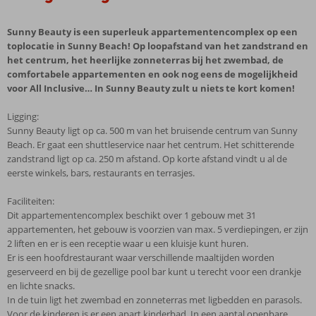
Sunny Beauty is een superleuk appartementencomplex op een
toplocatie in Sunny Beach! Op loopafstand van het zandstrand en
het centrum, het heerlijke zonneterras bij het zwembad, de
comfortabele appartementen en ook nog eens de mogelijkheid
voor All Inclusive… In Sunny Beauty zult u niets te kort komen!
Ligging:
Sunny Beauty ligt op ca. 500 m van het bruisende centrum van Sunny
Beach. Er gaat een shuttleservice naar het centrum. Het schitterende
zandstrand ligt op ca. 250 m afstand. Op korte afstand vindt u al de
eerste winkels, bars, restaurants en terrasjes.
Faciliteiten:
Dit appartementencomplex beschikt over 1 gebouw met 31
appartementen, het gebouw is voorzien van max. 5 verdiepingen, er zijn
2 liften en er is een receptie waar u een kluisje kunt huren.
Er is een hoofdrestaurant waar verschillende maaltijden worden
geserveerd en bij de gezellige pool bar kunt u terecht voor een drankje
en lichte snacks.
In de tuin ligt het zwembad en zonneterras met ligbedden en parasols.
Voor de kinderen is er een apart kinderbad. In een aantal openbare