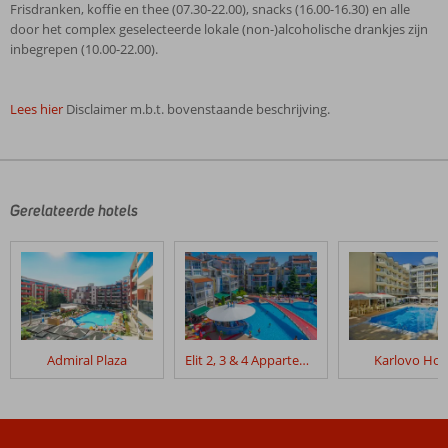
Frisdranken, koffie en thee (07.30-22.00), snacks (16.00-16.30) en alle
door het complex geselecteerde lokale (non-)alcoholische drankjes zijn
inbegrepen (10.00-22.00).
Lees hier
Disclaimer m.b.t. bovenstaande beschrijving.
De
beoordelingen
zijn
door
Gerelateerde hotels
onze
klanten
geschreven
na
hun
verblijf
in
Admiral Plaza
Elit 2, 3 & 4 Appartementen
Karlovo Hot
Sunny
Beauty
Beoordelingen