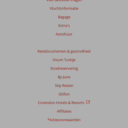
onze
beoordelingen.
Vluchtinformatie
Bagage
Extra's
Autohuur
Reisdocumenten & gezondheid
Visum Turkije
Stoelreservering
By June
Stip Reizen
GOfun
Corendon Hotels & Resorts
Affiliates
*Actievoorwaarden