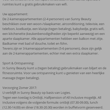
ruimtes kunt u gratis gebruikmaken van wifi.
Uw appartement:
De 2-kamerappartementen (2-4 personen) van Sunny Beauty
beschikken over een woon-/slaapkamer, airconditioning, televisie, een
telefoon, koelkastje, een kluisje (tegen betaling), babybedje, gratis wifi,
een kitchenette (keukenbenodigdheden zijn beperkt aanwezig) en een
aparte slaapkamer. Alle appartementen hebben een balkon met zitje.
Badkamer met bad of douche, toilet en föhn.
Tevens zijn er 3-kamerappartementen (5-6 personen), deze zijn gelijk
aan de 2-kamerappartementen, echter met een extra slaapkamer.
Sport & Ontspanning:
In Sunny Beauty kunt u (tegen betaling) gebruikmaken van biljart en de
fitnessruimte. Voor uw ontspanning kunt u genieten van een heerlijke
massage (tegen betaling).
Verzorging Zomer 2017:
U verblijft in Sunny Beauty op basis van Logies.
Tegen een toeslag is Ontbijt, Halfpension of All Inclusive mogelijk. All
Inclusive volgens de volgende formule: ontbijt (07.30-09.00), lunch
(12.30-14.00) en diner (18.30-20.30) worden in buffetvorm geserveerd.