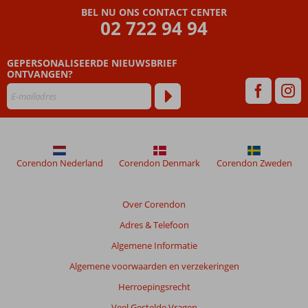
die
BEL NU ONS CONTACT CENTER
ouder
02 722 94 94
zijn
dan
GEPERSONALISEERDE NIEUWSBRIEF
48
ONTVANGEN?
maanden
worden
niet
meer
weergegeven
om
de
Corendon Nederland
Corendon Denmark
Corendon Zweden
relevantie
van
de
Over Corendon
getoonde
Adres & Telefoon
beoordelingen
te
Algemene Informatie
garanderen.
Algemene voorwaarden en verzekeringen
Meer
info
Herroepingsrecht
over
Veel Gestelde Vragen