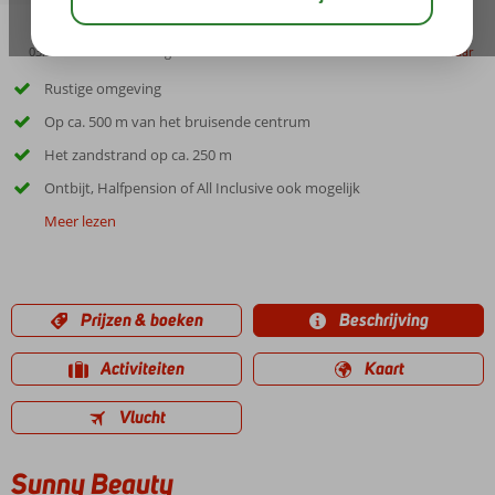
03:00
00:45
aug 29°
C
delen
bewaar
Rustige omgeving
Op ca. 500 m van het bruisende centrum
Het zandstrand op ca. 250 m
Ontbijt, Halfpension of All Inclusive ook mogelijk
Meer lezen
Prijzen & boeken
Beschrijving
Activiteiten
Kaart
Vlucht
Sunny Beauty