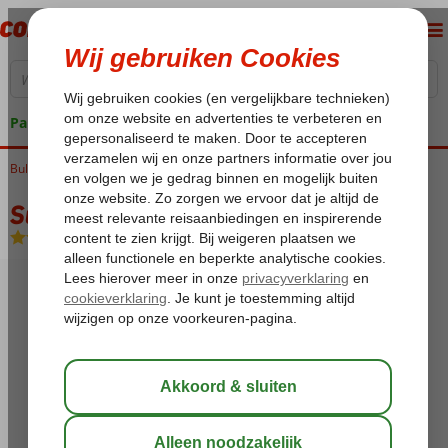
Pakketgarantie
Bulgarije
Home
Zwarte Zee
Sunny Beach
Sunny Beauty
Sunny Beauty
Logies
-
Appartement