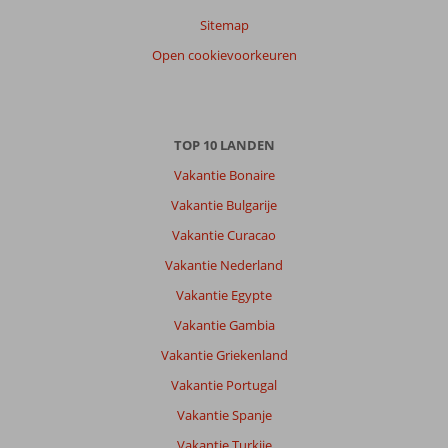
op
Sitemap
datum (nieuw > oud)
Open cookievoorkeuren
Anoniem
9,0
Nederland
Met vrienden
TOP 10 LANDEN
,
25 juli 2026
Vakantie Bonaire
Vakantie Bulgarije
Vanaf
Vakantie Curacao
het
resort
Vakantie Nederland
is
Vakantie Egypte
het
een
Vakantie Gambia
wandeling
Vakantie Griekenland
van
5
Vakantie Portugal
minuten
Vakantie Spanje
naar
het
Vakantie Turkije