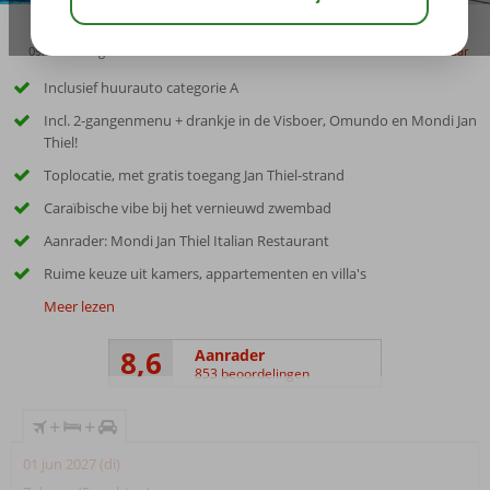
09:00
aug 32°
C
delen
bewaar
Inclusief huurauto categorie A
Incl. 2-gangenmenu + drankje in de Visboer, Omundo en Mondi Jan
Thiel!
Toplocatie, met gratis toegang Jan Thiel-strand
Caraïbische vibe bij het vernieuwd zwembad
Aanrader: Mondi Jan Thiel Italian Restaurant
Ruime keuze uit kamers, appartementen en villa's
Meer lezen
8,6
Aanrader
853 beoordelingen
+
+
01 jun 2027 (di)