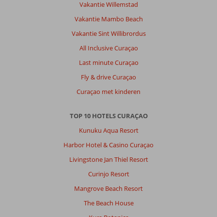
lekker
Vakantie Willemstad
drankjes
Vakantie Mambo Beach
doen.
Vakantie Sint Willibrordus
Over
All Inclusive Curaçao
Fly
&
Last minute Curaçao
Go
Fly & drive Curaçao
Culinair
Livingstone
Curaçao met kinderen
Curaçao:
Prachtig
TOP 10 HOTELS CURAÇAO
en
Kunuku Aqua Resort
vooral
netjes
Harbor Hotel & Casino Curaçao
resort.
Livingstone Jan Thiel Resort
De
hotelkamers
Curinjo Resort
en
Mangrove Beach Resort
villa's
zijn
The Beach House
schoon