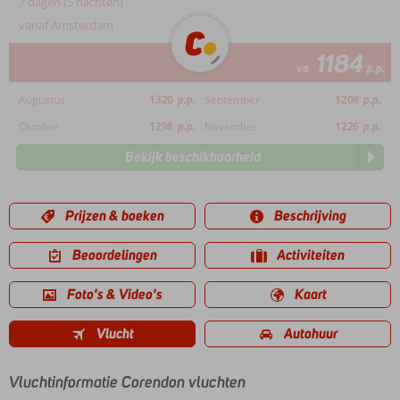
7 dagen (5 nachten)
vanaf Amsterdam
1184
va
p.p.
Augustus
1320
p.p.
September
1208
p.p.
Oktober
1298
p.p.
November
1226
p.p.
Bekijk beschikbaarheid
Prijzen & boeken
Beschrijving
Beoordelingen
Activiteiten
Foto's & Video's
Kaart
Vlucht
Autohuur
Vluchtinformatie Corendon vluchten