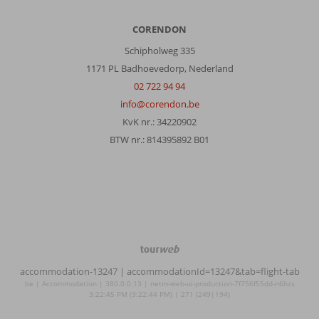
Een
leuke
CORENDON
plek,
met
Schipholweg 335
alle
1171 PL Badhoevedorp, Nederland
kenmerken
02 722 94 94
van
Curacao,
info@corendon.be
ligging
KvK nr.: 34220902
is
BTW nr.: 814395892 B01
op
5
minuten
lopen
van
Jan
Thiel
TourWeb
Over
©
accommodation-13247
| accommodationId=13247&tab=flight-tab
Fly
NetMatch
be | Accommodation | 380.0.0.13 | netm-web-ui-production-7f756f55dd-n6hzs
&
3:22:45 PM (3:22:44 PM) | 271 (249|194)
Go
Culinair