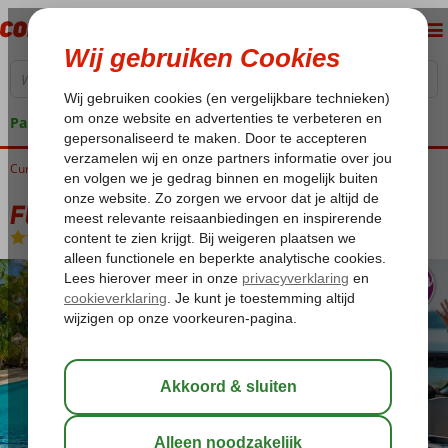
Pakketgarantie
Curaçao
Home
Jan Thiel Baai
Fly & Go Culinair Livingstone Curaçao
Fly & Go Culinair Livingstone Curaçao
Logies
-
Aparthotel