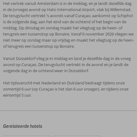
Het vertrek vanuit Amsterdam is in de middag, en je landt dezelfde dag
in de (vroege) avond op Hato International Airport, vlak bij Willemstad.
De terugvlucht vertrekt ’s avonds vanaf Curaçao; aankomst op Schiphol
is de volgende dag, aan het eind van de ochtend of het begin van de
middag. Op dinsdag en zondag maakt het vliegtuig op de heen- of
terugreis een tussenstop op Bonaire. Vanaf 6 november 2026 vliegen we
niet meer op zondag maar op vrijdag en maakt het vliegtuig op de heen-
of terugreis een tussenstop op Bonaire.
Vanuit Düsseldorf vlieg je in middag en land je dezelfde dag in de vroeg
avond op Curaçao. De terugvlucht vertrekt in de avond en je landt de
volgende dag in de ochtend weer in Düsseldorf.
Het tijdsverschil met Nederland en Duitsland bedraagt tijdens onze
zomertijd 6 uur (op Curaçao is het dan 6 uur vroeger), en tijdens onze
wintertijd 5 uur.
De
beoordelingen
zijn
door
Gerelateerde hotels
onze