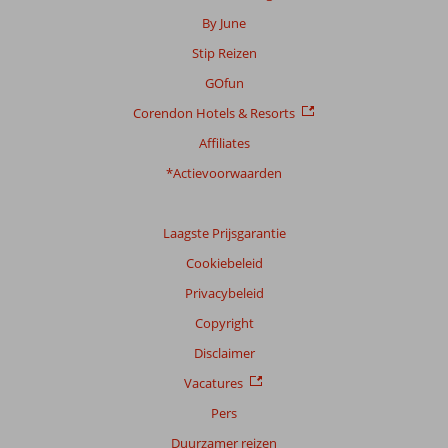
853
By June
beoordelingen
Stip Reizen
GOfun
Scoreverdeling
Corendon Hotels & Resorts
Algemene indruk
8,6
Eten
7,8
Ligging
8,9
Kamers
8,1
Affiliates
Service
8,3
Kindvriendelijk
8,0
*Actievoorwaarden
Prijs/kwaliteit
8,2
Wifi kwaliteit
8,1
Ervaringen
Laagste Prijsgarantie
van
onze
Cookiebeleid
klanten
Privacybeleid
Taal
Copyright
Nederlands (BE + NL) (851)
Disclaimer
Filter
reisgezelschap
Vacatures
Alle
Pers
Sorteren
Duurzamer reizen