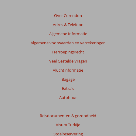
meer
weergegeven
om
Over Corendon
de
Adres & Telefoon
relevantie
van
Algemene Informatie
de
Algemene voorwaarden en verzekeringen
getoonde
beoordelingen
Herroepingsrecht
te
Veel Gestelde Vragen
garanderen.
Meer
Vluchtinformatie
info
Bagage
over
onze
Extra's
beoordelingen.
Autohuur
Totale
score
Reisdocumenten & gezondheid
Visum Turkije
Gebaseerd
op:
Stoelreservering