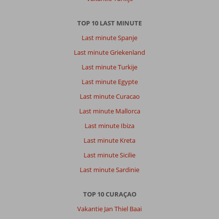
strand.
Op
TOP 10 LAST MINUTE
het
strand
Last minute Spanje
zijn
Last minute Griekenland
goede
faciliteiten
Last minute Turkije
met
Last minute Egypte
een
zoutwater
Last minute Curacao
zwembad
Last minute Mallorca
aan
zee.
Last minute Ibiza
Ook
Last minute Kreta
zitten
er
Last minute Sicilie
goede
Last minute Sardinie
restaurants
en
kun
TOP 10 CURAÇAO
je
Vakantie Jan Thiel Baai
er