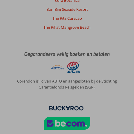
Kura Botanica
en
modern
Bon Bini Seaside Resort
met
The Ritz Curacao
alle
faciliteiten
The Rif at Mangrove Beach
die
je
zou
verwachten.
Gegarandeerd veilig boeken en betalen
Algemene indruk
9
Eten
-
Ligging
8
Kamers
10
Service
9
Kindvriendelijk
-
Prijs/kwaliteit
8
Wifi kwaliteit
7
Corendon is lid van ABTO en aangesloten bij de Stichting
Garantiefonds Reisgelden (SGR).
Anne
9,0
Nederland
Gezin met oud(ere) kind(eren)
,
19 juli 2026