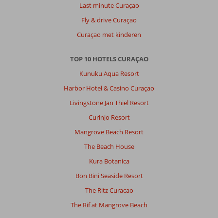
catering
Last minute Curaçao
is
Fly & drive Curaçao
prima,schoonmaak
is
Curaçao met kinderen
prima..alleen
houd
TOP 10 HOTELS CURAÇAO
rekening
mee
Kunuku Aqua Resort
als
Harbor Hotel & Casino Curaçao
je
zeep
Livingstone Jan Thiel Resort
op
Curinjo Resort
is
dat
Mangrove Beach Resort
die
The Beach House
niet
opnieuw
Kura Botanica
aangevuld
Bon Bini Seaside Resort
word.
The Ritz Curacao
Algemene indruk
10
Eten
10
The Rif at Mangrove Beach
Ligging
9
Kamers
10