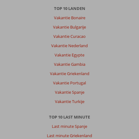
Nederlands (BE + NL) (15)
TOP 10 LANDEN
Filter
Vakantie Bonaire
reisgezelschap
Vakantie Bulgarije
Alle
Vakantie Curacao
Sorteren
Vakantie Nederland
op
datum (nieuw > oud)
Vakantie Egypte
Vakantie Gambia
William
Vakantie Griekenland
10
Nederland
Vakantie Portugal
Alleen
,
Vakantie Spanje
11 juni 2024
Vakantie Turkije
Ligt
TOP 10 LAST MINUTE
mooi
gelegen
Last minute Spanje
naar
Last minute Griekenland
strandjes