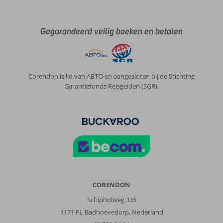
Service
10
Kindvriendelijk
-
Prijs/kwaliteit
10
Wifi kwaliteit
10
Gegarandeerd veilig boeken en betalen
Anoniem
10
Nederland
Met groep
,
Corendon is lid van ABTO en aangesloten bij de Stichting
11 juni 2024
Garantiefonds Reisgelden (SGR).
Geweldig
geregeld
wij
waren
met
de
Bevers
groepsreis
CORENDON
Over
Schipholweg 335
Kunuku
1171 PL Badhoevedorp, Nederland
Aqua