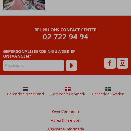
De
beoordelingen
zijn
BEL NU ONS CONTACT CENTER
door
02 722 94 94
onze
klanten
geschreven
GEPERSONALISEERDE NIEUWSBRIEF
na
ONTVANGEN?
hun
verblijf
in
Kunuku
Aqua
Resort
Corendon Nederland
Corendon Denmark
Corendon Zweden
Muziekreis
De
Bevers
Over Corendon
Adres & Telefoon
Beoordelingen
die
Algemene Informatie