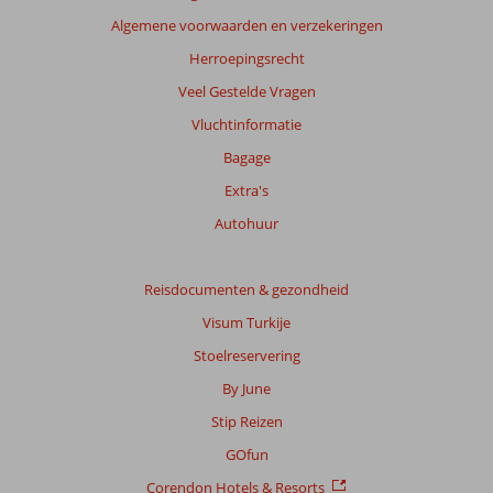
ouder
Algemene voorwaarden en verzekeringen
zijn
dan
Herroepingsrecht
48
Veel Gestelde Vragen
maanden
worden
Vluchtinformatie
niet
Bagage
meer
weergegeven
Extra's
om
Autohuur
de
relevantie
van
Reisdocumenten & gezondheid
de
getoonde
Visum Turkije
beoordelingen
Stoelreservering
te
garanderen.
By June
Meer
Stip Reizen
info
over
GOfun
onze
Corendon Hotels & Resorts
beoordelingen.