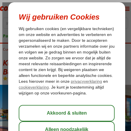
Pakketgarantie
Curaçao
Home
Sint Willibrordus
Kunuku Aqua Resort Muziekreis De Bevers
Kunuku Aqua Resort Muziekreis De
Bevers
All Inclusive
-
Appartement