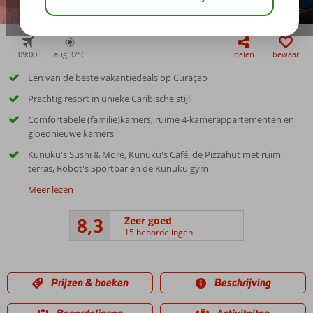
09:00
aug 32°
C
delen
bewaar
Eén van de beste vakantiedeals op Curaçao
Prachtig resort in unieke Caribische stijl
Comfortabele (familie)kamers, ruime 4-kamerappartementen en
gloednieuwe kamers
Kunuku's Sushi & More, Kunuku's Café, de Pizzahut met ruim
terras, Robot's Sportbar én de Kunuku gym
Meer lezen
8,3
Zeer goed
15 beoordelingen
Prijzen & boeken
Beschrijving