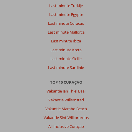
en
Last minute Turkije
Willemstad,kan
Last minute Egypte
met
de
Last minute Curacao
bus
Last minute Mallorca
van
het
Last minute Ibiza
resort
Last minute Kreta
mee.
Last minute Sicilie
Over
Last minute Sardinie
Kunuku
Aqua
Resort
TOP 10 CURAÇAO
Muziekreis
Vakantie Jan Thiel Baai
De
Bevers:
Vakantie Willemstad
Mooie
Vakantie Mambo Beach
ruime
kamers
Vakantie Sint Willibrordus
en
All Inclusive Curaçao
balkon,de