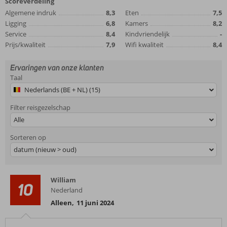
Scoreverdeling
Algemene indruk
8,3
Eten
7,5
Ligging
6,8
Kamers
8,2
Service
8,4
Kindvriendelijk
-
Prijs/kwaliteit
7,9
Wifi kwaliteit
8,4
Ervaringen van onze klanten
Taal
Nederlands (BE + NL) (15)
Filter reisgezelschap
Alle
Sorteren op
datum (nieuw > oud)
William
10
Nederland
Alleen
,
11 juni 2024