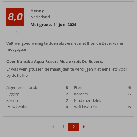
Henny
8,0
Nederland
Met groep
,
11 juni 2024
Valt wel goed weinig te doen als we niet met Jhon de Bever waren
meegegaan
Over Kunuku Aqua Resort Muziekreis De Bevers:
Er was weinig tussen de maaltijden te verkrijgen niet eens iets voor
bij de koffie
Algemene indruk
8
Eten
6
Ligging
7
Kamers
6
Service
7
Kindvriendelijk
-
Prijs/kwaliteit
6
Wifi kwaliteit
6
1
2
‹
›