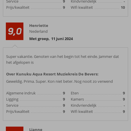
Service
9
Kindvriendelijk
-
Prijs/kwaliteit
9
Wifi kwaliteit
10
Henriette
9,0
Nederland
Met groep
,
11 juni 2024
Super vakantie. Genoten van het begin tot het einde. Jammer dat
het afgelopen is
Over Kunuku Aqua Resort Muziekreis De Bevers:
Geweldig. Prima. Super. Kon niet beter. Nog nooit zo verwend
Algemene indruk
9
Eten
9
Ligging
9
Kamers
9
Service
9
Kindvriendelijk
-
Prijs/kwaliteit
9
Wifi kwaliteit
9
Lianne