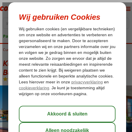
Pakketgarantie
Curaçao
Home
Sint Willibrordus
Kunuku Aqua Resort Muziekreis De Bevers
Kunuku Aqua Resort Muziekreis De
Bevers
All Inclusive
-
Appartement