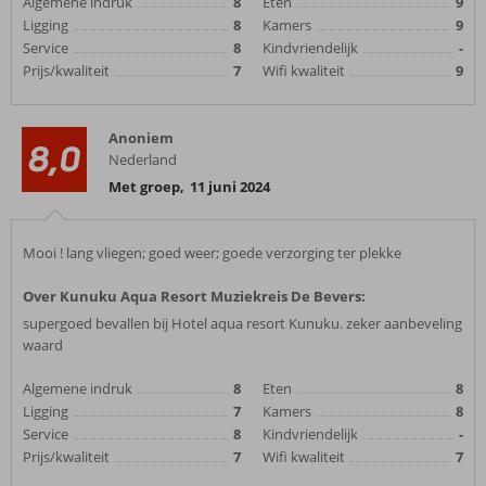
Algemene indruk
8
Eten
9
Ligging
8
Kamers
9
Service
8
Kindvriendelijk
-
Prijs/kwaliteit
7
Wifi kwaliteit
9
Anoniem
8,0
Nederland
Met groep
,
11 juni 2024
Mooi ! lang vliegen; goed weer; goede verzorging ter plekke
Over Kunuku Aqua Resort Muziekreis De Bevers:
supergoed bevallen bij Hotel aqua resort Kunuku. zeker aanbeveling
waard
Algemene indruk
8
Eten
8
Ligging
7
Kamers
8
Service
8
Kindvriendelijk
-
Prijs/kwaliteit
7
Wifi kwaliteit
7