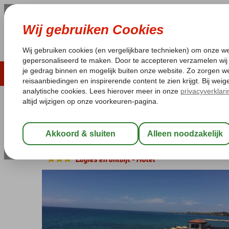
ZOMER 2026
LAST MINUTES
WIN
Pakketgarantie
Laagsteprijsgarantie*
Geen f
Cyprus
Home
Kyrenia
Manolya Hotel
Manolya Hotel
Logies en ontbijt
-
Hotel