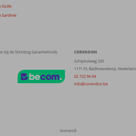
Sicilie
 Sardinie
n bij de Stichting Garantiefonds
CORENDON
Schipholweg 335
1171 PL Badhoevedorp, Nederlan
02 722 94 94
info@corendon.be
TourWeb