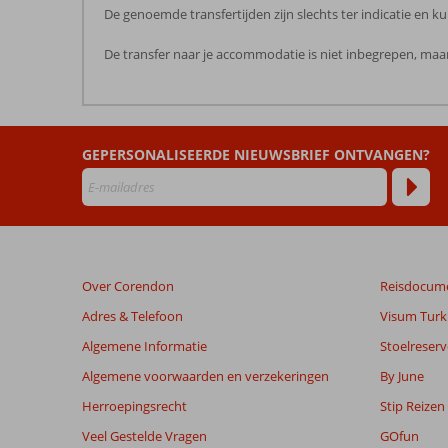
De genoemde transfertijden zijn slechts ter indicatie en
De transfer naar je accommodatie is niet inbegrepen, maar
De
beoordelingen
zijn
GEPERSONALISEERDE NIEUWSBRIEF ONTVANGEN?
door
onze
klanten
geschreven
na
hun
verblijf
Over Corendon
Reisdocum
in
Manolya
Adres & Telefoon
Visum Turki
Hotel
Algemene Informatie
Stoelreserv
Algemene voorwaarden en verzekeringen
By June
Beoordelingen
die
Herroepingsrecht
Stip Reizen
ouder
Veel Gestelde Vragen
GOfun
zijn