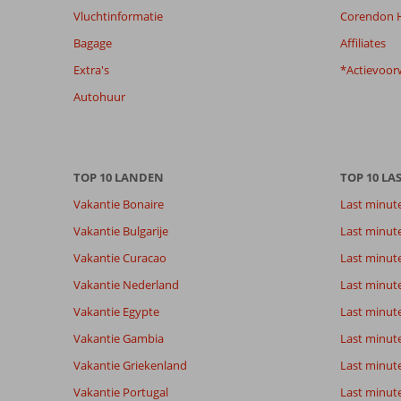
dan
Vluchtinformatie
Corendon H
48
Bagage
Affiliates
maanden
worden
Extra's
*Actievoor
niet
Autohuur
meer
weergegeven
om
de
relevantie
TOP 10 LANDEN
TOP 10 LA
van
Vakantie Bonaire
Last minut
de
getoonde
Vakantie Bulgarije
Last minut
beoordelingen
Vakantie Curacao
Last minute
te
garanderen.
Vakantie Nederland
Last minut
Meer
Vakantie Egypte
Last minut
info
over
Vakantie Gambia
Last minut
onze
Vakantie Griekenland
Last minute
beoordelingen.
Vakantie Portugal
Last minut