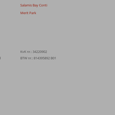
Salamis Bay Conti
Merit Park
KvK nr.: 34220902
d
BTW nr.: 814395892 B01