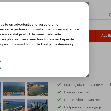
TERZON
ZONVAKANTIES
VERRE REIZEN
ALL I
ueltoeslag
Gratis annuleren*
Prachtig uitzicht over de Midde
Heerlijk zwembad
Houten vlonder aan zee
Halfpension ook mogelijk