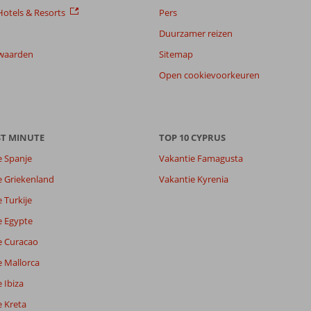
otels & Resorts
Pers
Duurzamer reizen
waarden
Sitemap
Open cookievoorkeuren
ST MINUTE
TOP 10 CYPRUS
e Spanje
Vakantie Famagusta
e Griekenland
Vakantie Kyrenia
 Turkije
e Egypte
e Curacao
e Mallorca
 Ibiza
e Kreta