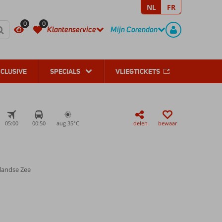
NL
FR
REGISTREER
CONTACT
0
0
Klantenservice
Mijn Corendon
NCLUSIVE
SPECIALS
VLIEGTICKETS
05:00
00:50
aug 35°
C
delen
bewaar
llandse Zee