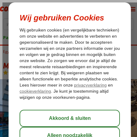
Pakketgarantie
Egypte
Home
Rode Zee
Hurghada
Hurghada-Stad
Marlin Inn Azur Resort
Marlin Inn Azur Resort
All Inclusive
-
Hotel