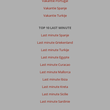
Vakantie Portugal
gebied
is
Vakantie Spanje
ook
Vakantie Turkije
erg
schoon.
TOP 10 LAST MINUTE
Over
Last minute Spanje
Marlin
Inn
Last minute Griekenland
Azur
Last minute Turkije
Resort:
Het
Last minute Egypte
is
Last minute Curacao
een
oké
Last minute Mallorca
hotel,
Last minute Ibiza
je
moet
Last minute Kreta
er
Last minute Sicilie
niet
teveel
Last minute Sardinie
van