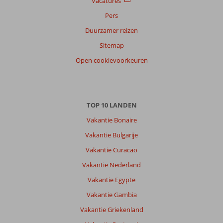
Vacatures
Sorteren
Pers
op
Duurzamer reizen
datum (nieuw > oud)
Sitemap
Open cookievoorkeuren
Esther
6,0
Nederland
Met vrienden
,
19 maart 2026
TOP 10 LANDEN
Vakantie Bonaire
Over
Hurghada-
Vakantie Bulgarije
Stad:
Vakantie Curacao
Hurghada
Vakantie Nederland
is
een
Vakantie Egypte
mooi
Vakantie Gambia
gebied.
Het
Vakantie Griekenland
toeristische