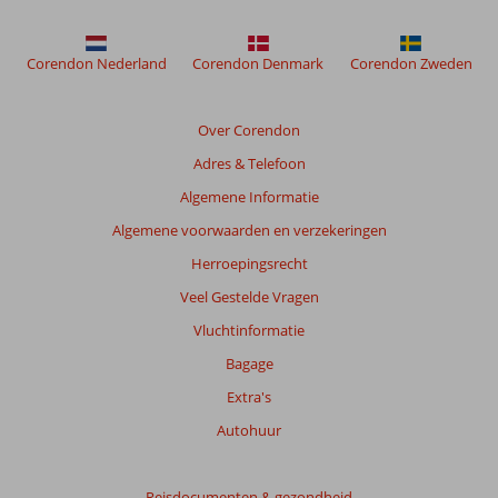
niet
meer
weergegeven
Corendon Nederland
Corendon Denmark
Corendon Zweden
om
de
relevantie
Over Corendon
van
Adres & Telefoon
de
getoonde
Algemene Informatie
beoordelingen
Algemene voorwaarden en verzekeringen
te
garanderen.
Herroepingsrecht
Meer
Veel Gestelde Vragen
info
over
Vluchtinformatie
onze
Bagage
beoordelingen.
Extra's
Totale
Autohuur
score
Gebaseerd
Reisdocumenten & gezondheid