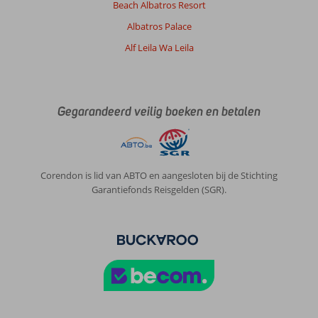
Beach Albatros Resort
je
als
Albatros Palace
Nederlander
Alf Leila Wa Leila
tussen
alle
Russen
zit.
Gegarandeerd veilig boeken en betalen
Algemene indruk
6
Eten
6
Ligging
7
Kamers
4
Service
7
Kindvriendelijk
-
Prijs/kwaliteit
7
Wifi kwaliteit
4
Corendon is lid van ABTO en aangesloten bij de Stichting
Garantiefonds Reisgelden (SGR).
Maria
8,0
Nederland
Met partner
,
02 maart 2026
Over
Hurghada-