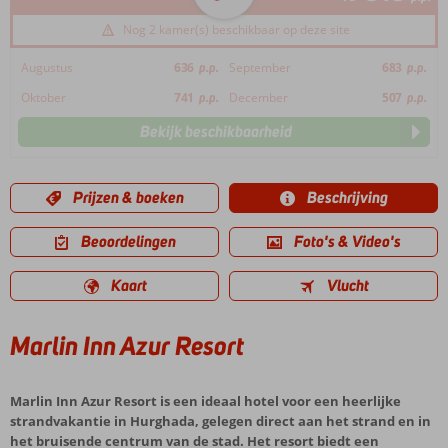
Nog 2 kamer(s) beschikbaar op deze site
Augustus
636
p.p.
September
683
p.p.
Oktober
741
p.p.
December
507
p.p.
Bekijk beschikbaarheid
Prijzen & boeken
Beschrijving
Beoordelingen
Foto's & Video's
Kaart
Vlucht
Marlin Inn Azur Resort
Marlin Inn Azur Resort is een ideaal hotel voor een heerlijke
strandvakantie in Hurghada, gelegen direct aan het strand en in
het bruisende centrum van de stad. Het resort biedt een