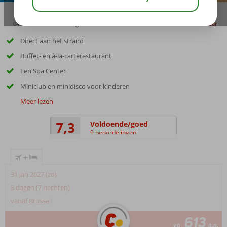
04:50
00:20
aug 34°
C
delen
bewaar
Direct aan het strand
Buffet- en à-la-carterestaurant
Een Spa Center
Miniclub en minidisco voor kinderen
Meer lezen
7,3
Voldoende/goed
9 beoordelingen
+
31 jan 2027 (zo)
8 dagen (7 nachten)
vanaf Brussel
613
va
p.p.