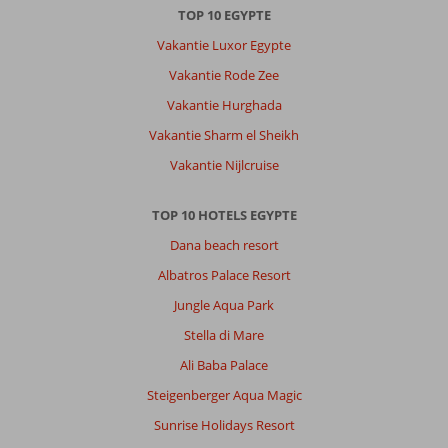
verwachten.
TOP 10 EGYPTE
De
matrassen
Vakantie Luxor Egypte
waren
Vakantie Rode Zee
aan
vervanging
Vakantie Hurghada
toe
Vakantie Sharm el Sheikh
en
zo
Vakantie Nijlcruise
ook
de
TOP 10 HOTELS EGYPTE
douche
en
Dana beach resort
het
Albatros Palace Resort
bad.
Het
Jungle Aqua Park
personeel
Stella di Mare
is
vriendelijk
Ali Baba Palace
en
Steigenberger Aqua Magic
zijn
verbaasd
Sunrise Holidays Resort
als