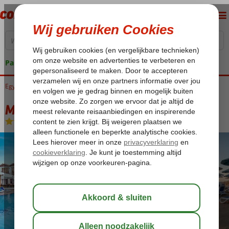
Pakketgarantie
Egypte
Home
Rode Zee
Hurghada
Hurghada-Stad
Minamark Beach
Minamark Beach
All Inclusive
-
Hotel