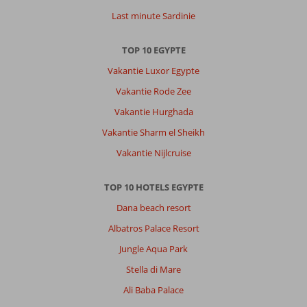
en
Last minute Sardinie
het
strand
TOP 10 EGYPTE
een
bedje
Vakantie Luxor Egypte
bemachtigen
Vakantie Rode Zee
was
lastig.
Vakantie Hurghada
Eten
Vakantie Sharm el Sheikh
was
ook
Vakantie Nijlcruise
prima.
De
TOP 10 HOTELS EGYPTE
mensen
die
Dana beach resort
contant
Albatros Palace Resort
bij
je
Jungle Aqua Park
komen
Stella di Mare
wat
te
Ali Baba Palace
verkopen