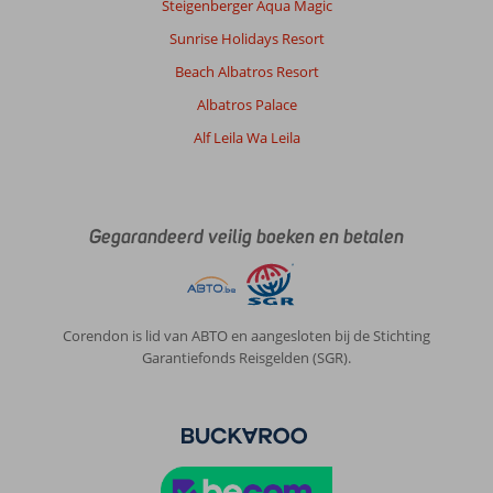
Steigenberger Aqua Magic
is
super
Sunrise Holidays Resort
vervelend
Beach Albatros Resort
maar
dat
Albatros Palace
zal
Alf Leila Wa Leila
je
bij
elk
hotel
in
Gegarandeerd veilig boeken en betalen
Egypte
wel
hebben.
Voor
Corendon is lid van ABTO en aangesloten bij de Stichting
de
Garantiefonds Reisgelden (SGR).
rest
was
alles
gewoon
prima.