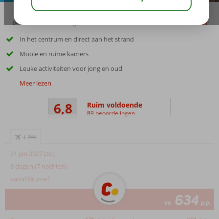
04:50
00:20
aug 34°
C
delen
bewaar
In het centrum en direct aan het strand
Mooie en ruime kamers
Leuke activiteiten voor jong en oud
Meer lezen
6,8
Ruim voldoende
89 beoordelingen
+
31 jan 2027 (zo)
8 dagen (7 nachten)
vanaf Brussel
634
va
p.p.