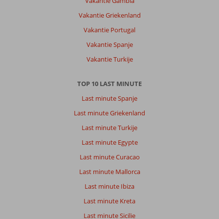
Vakantie Gambia
en
mooie
Vakantie Griekenland
locatie
Vakantie Portugal
om
excursies
Vakantie Spanje
te
Vakantie Turkije
doen.
Over
TOP 10 LAST MINUTE
Minamark
Last minute Spanje
Beach:
Het
Last minute Griekenland
hotel
Last minute Turkije
was
prima,
Last minute Egypte
mooi
Last minute Curacao
strand
en
Last minute Mallorca
helder
Last minute Ibiza
zeewater.
Bij
Last minute Kreta
het
Last minute Sicilie
zwembad