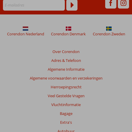
worden
niet
meer
weergegeven
om
de
Corendon Nederland
Corendon Denmark
Corendon Zweden
relevantie
van
de
Over Corendon
getoonde
Adres & Telefoon
beoordelingen
te
Algemene Informatie
garanderen.
Algemene voorwaarden en verzekeringen
Meer
info
Herroepingsrecht
over
Veel Gestelde Vragen
onze
beoordelingen.
Vluchtinformatie
Bagage
Totale
Extra's
score
Autohuur