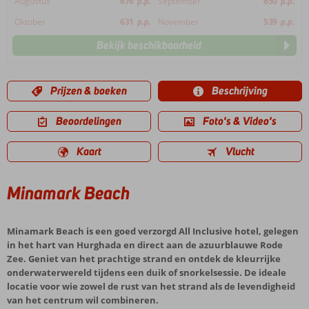
Augustus
676
p.p.
September
650
p.p.
Oktober
631
p.p.
November
539
p.p.
Bekijk beschikbaarheid
Prijzen & boeken
Beschrijving
Beoordelingen
Foto's & Video's
Kaart
Vlucht
Minamark Beach
Minamark Beach is een goed verzorgd All Inclusive hotel, gelegen
in het hart van Hurghada en direct aan de azuurblauwe Rode
Zee. Geniet van het prachtige strand en ontdek de kleurrijke
onderwaterwereld tijdens een duik of snorkelsessie. De ideale
locatie voor wie zowel de rust van het strand als de levendigheid
van het centrum wil combineren.