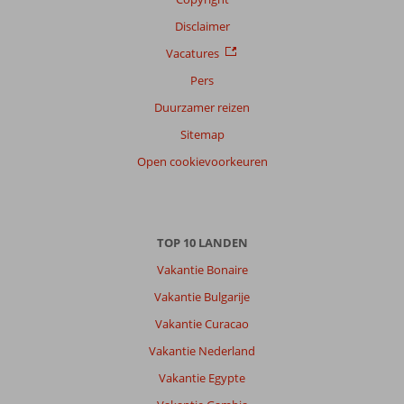
Alle
Disclaimer
Sorteren
op
Vacatures
datum (nieuw > oud)
Pers
Duurzamer reizen
Noa
6,0
Sitemap
Nederland
Open cookievoorkeuren
Met partner
,
09 juni 2026
TOP 10 LANDEN
Over
Vakantie Bonaire
Hurghada-
Stad:
Vakantie Bulgarije
Bestemming
Vakantie Curacao
was
Vakantie Nederland
top!
Mooie
Vakantie Egypte
omgeving