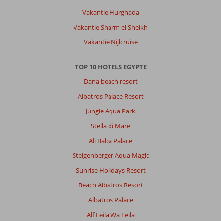
is
voor
Vakantie Hurghada
hen
Vakantie Sharm el Sheikh
teveel.
in
Vakantie Nijlcruise
tegenstelling
tot
TOP 10 HOTELS EGYPTE
andere
Egyptische
Dana beach resort
hotels
Albatros Palace Resort
(van
horen
Jungle Aqua Park
zeggen)
Stella di Mare
was
het
Ali Baba Palace
eten
Steigenberger Aqua Magic
hier
super
Sunrise Holidays Resort
en
Beach Albatros Resort
erg
lekker.
Albatros Palace
Ook
Alf Leila Wa Leila
het