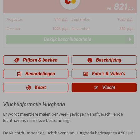
821
va
p.p.
Augustus
944
p.p.
September
1020
p.p.
Oktober
1008
p.p.
November
830
p.p.
Bekijk beschikbaarheid
Prijzen & boeken
Beschrijving
Beoordelingen
Foto's & Video's
Kaart
Vlucht
Vluchtinformatie Hurghada
Er wordt meerdere malen per week gevlogen vanaf verschillende
luchthavens naar deze bestemming.
De vluchtduur naar de luchthaven van Hurghada bedraagt ca 4.50 uur.