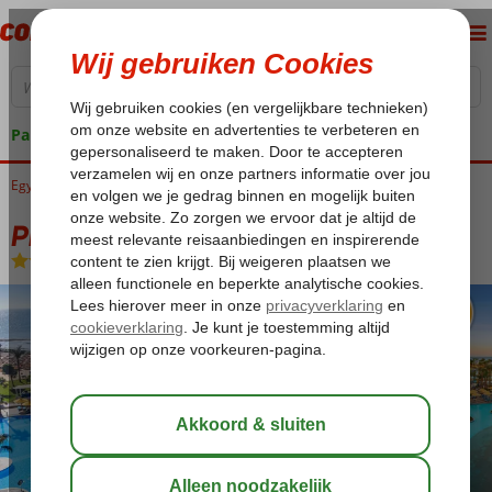
Pakketgarantie
Egypte
Home
Rode Zee
Hurghada
Hurghada-Stad
Pickalbatros Palace Resort
Pickalbatros Palace Resort
All Inclusive
-
Hotel