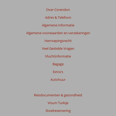
relevantie
van
Over Corendon
de
Adres & Telefoon
getoonde
beoordelingen
Algemene Informatie
te
Algemene voorwaarden en verzekeringen
garanderen.
Meer
Herroepingsrecht
info
Veel Gestelde Vragen
over
onze
Vluchtinformatie
beoordelingen.
Bagage
Extra's
Totale
score
Autohuur
Gebaseerd
op:
Reisdocumenten & gezondheid
342
Visum Turkije
beoordelingen
Stoelreservering