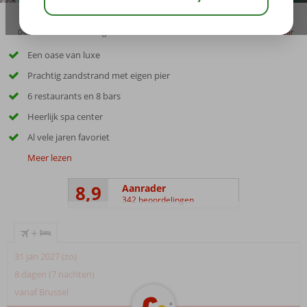
04:50
00:20
aug 34°
C
delen
bewaar
Een oase van luxe
Prachtig zandstrand met eigen pier
6 restaurants en 8 bars
Heerlijk spa center
Al vele jaren favoriet
Meer lezen
8,9
Aanrader
342 beoordelingen
+
31 jan 2027 (zo)
8 dagen (7 nachten)
vanaf Brussel