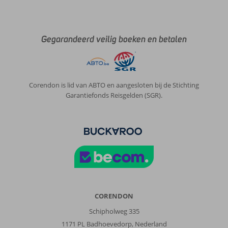
animatie
team
en
vooral
Gegarandeerd veilig boeken en betalen
de
Nederlandse
sprekende
Maaika
Corendon is lid van ABTO en aangesloten bij de Stichting
waren
Garantiefonds Reisgelden (SGR).
vriendelijk!
Het
zwembad
en
strand
zijn
geweldig,
zeker
voor
mensen
CORENDON
die
lekker
Schipholweg 335
willen
1171 PL Badhoevedorp, Nederland