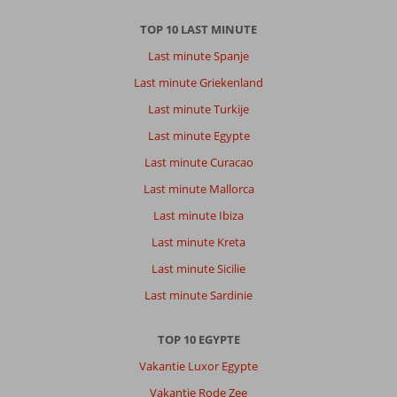
Zee
is
TOP 10 LAST MINUTE
prachtig
Last minute Spanje
Over
Last minute Griekenland
Pickalbatros
Last minute Turkije
Palace
Resort:
Last minute Egypte
Pickalbatros
Last minute Curacao
palace
resort,
Last minute Mallorca
is
Last minute Ibiza
een
prachtig
Last minute Kreta
en
Last minute Sicilie
schoon
hotel.
Last minute Sardinie
Met
super
TOP 10 EGYPTE
vriendelijk
personeel,
Vakantie Luxor Egypte
niks
Vakantie Rode Zee