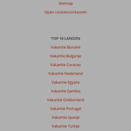
Sitemap
Roj
10
Open cookievoorkeuren
Nederland
Met partner
,
31 mei 2026
TOP 10 LANDEN
Vakantie Bonaire
Over
Hurghada-
Vakantie Bulgarije
Stad:
Vakantie Curacao
Hurghada
Vakantie Nederland
zelf
is
Vakantie Egypte
niet
Vakantie Gambia
zo
heel
Vakantie Griekenland
mooi,
Vakantie Portugal
wel
wat
Vakantie Spanje
leuke
Vakantie Turkije
winkeltjes!