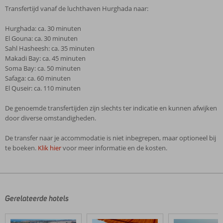
Transfertijd vanaf de luchthaven Hurghada naar:
Hurghada: ca. 30 minuten
El Gouna: ca. 30 minuten
Sahl Hasheesh: ca. 35 minuten
Makadi Bay: ca. 45 minuten
Soma Bay: ca. 50 minuten
Safaga: ca. 60 minuten
El Quseir: ca. 110 minuten
De genoemde transfertijden zijn slechts ter indicatie en kunnen afwijken
door diverse omstandigheden.
De transfer naar je accommodatie is niet inbegrepen, maar optioneel bij
te boeken.
Klik hier
voor meer informatie en de kosten.
De
beoordelingen
zijn
door
Gerelateerde hotels
onze
klanten